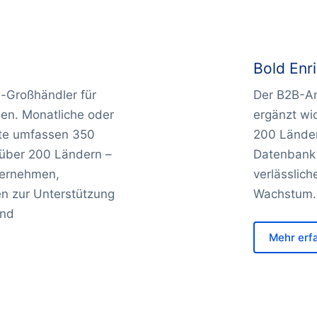
Bold Enr
-Großhändler für
Der B2B-An
en. Monatliche oder
ergänzt wi
orte umfassen 350
200 Ländern
 über 200 Ländern –
Datenbank 
ternehmen,
verlässlich
en zur Unterstützung
Wachstum.
und
Mehr erf