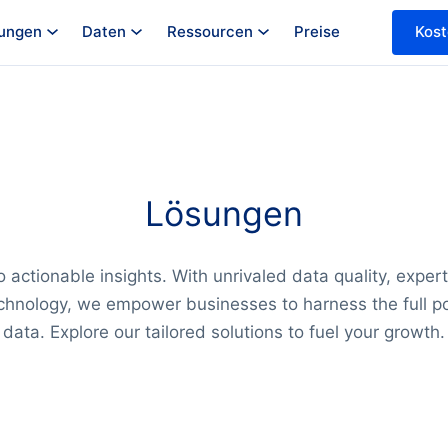
ungen
Daten
Ressourcen
Preise
Kost
Lösungen
o actionable insights. With unrivaled data quality, exper
chnology, we empower businesses to harness the full pot
data. Explore our tailored solutions to fuel your growth.