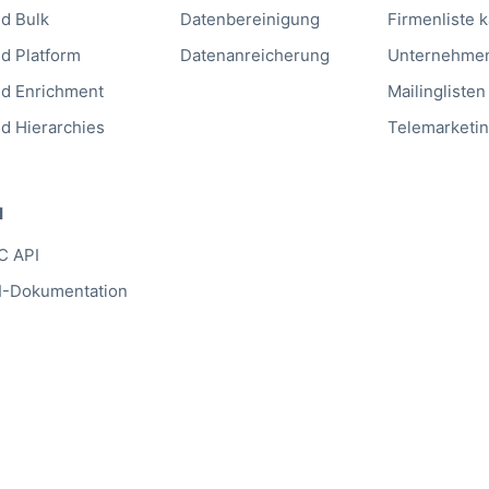
ld Bulk
Datenbereinigung
Firmenliste 
ld Platform
Datenanreicherung
Unternehme
ld Enrichment
Mailinglisten
ld Hierarchies
Telemarketin
I
C API
I-Dokumentation