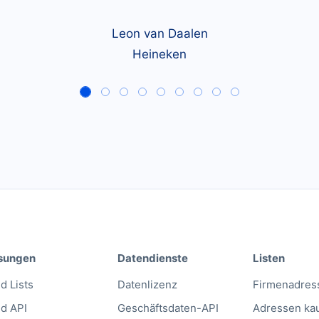
Leon van Daalen
Heineken
sungen
Datendienste
Listen
d Lists
Datenlizenz
Firmenadres
ld API
Geschäftsdaten-API
Adressen ka