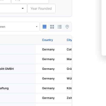
Country
City
Germany
Cottbus
Germany
Marzell
plitt GMBH
Germany
Gräfelfing
Germany
Wülfrath
aftung
Germany
Köln
Germany
Zeitz