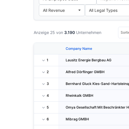
Anzeige 25 von
3.190
Unternehmen
Company Name
1
Lausitz Energie Bergbau AG
2
Alfred Dörflinger GMBH
3
Bernhard Gluck Kies-Sand-Hartsteins
4
Rheinkalk GMBH
5
Omya Gesellschaft Mit Beschränkter H
6
Mibrag GMBH