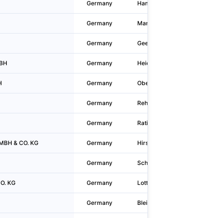
Germany
Hamburg
Germany
Mannheim
Germany
Geeste
MBH
Germany
Heidelberg
H
Germany
Oberhausen
Germany
Rehburg
Germany
Ratingen
GMBH & CO. KG
Germany
Hirschau
Germany
Schwalmtal
O. KG
Germany
Lottstetten
Germany
Bleicherode