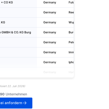
H + CO KG
Germany
Fulda
Germany
Rees
. KG
Germany
Wuppertal
 GMBH & CO. KG Burg
Germany
Burg
Germany
Petersberg
Germany
Immenstaad am Bodensee
Germany
Iphofen
Germany
Hann. Münden
isiert
22. Juli 2026
)
190
Unternehmen
ei anfordern