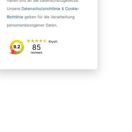
halten uns an die Datenschutzgesetze.
Unsere
Datenschutzrichtlinie
&
Cookie-
Richtlinie
gelten für die Verarbeitung
personenbezogener Daten.
Kiyoh
85
9.2
Address 1
State/Province
reviews
Leagplatz 1
Cottbus, Stadt
Kreisstr. 7
Lörrach
Spitzackerstr. 12
München
Am Kalkstein 1
Mettmann
Siegburger Str. 229c
Köln, Stadt
Gluck-auf-str. 1
Burgenlandkreis