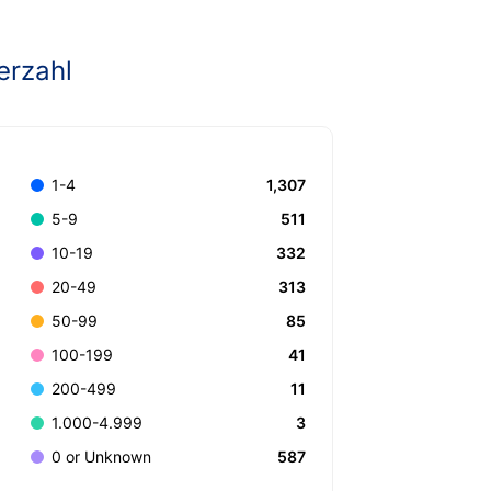
erzahl
1,307
1-4
511
5-9
332
10-19
313
20-49
85
50-99
41
100-199
11
200-499
3
1.000-4.999
587
0 or Unknown