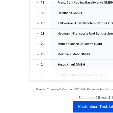
18
Franz Carl Nudling Basaltwerke GMB
19
Holemans GMBH
20
Kalkwerke H. Oetelshofen GMBH & CO
21
Neumann-Transporte Und Sandgruben
22
Mitteldeutsche Baustoffe GMBH
23
Meichle & Mohr GMBH
24
Yesos Knauf GMBH
25
August Oppermann GMBH & CO. KG
Quelle:
CompanyData.com -
Offizielle Datenquellen
(
aktual
Sie sehen 25 von
3,
Kostenlose Testdat