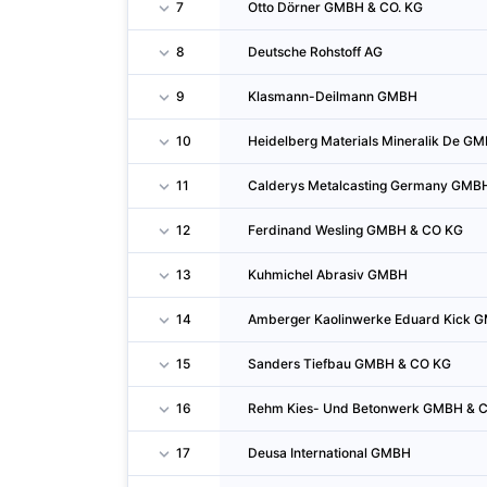
7
Otto Dörner GMBH & CO. KG
8
Deutsche Rohstoff AG
9
Klasmann-Deilmann GMBH
10
Heidelberg Materials Mineralik De G
11
Calderys Metalcasting Germany GMB
12
Ferdinand Wesling GMBH & CO KG
13
Kuhmichel Abrasiv GMBH
14
Amberger Kaolinwerke Eduard Kick 
15
Sanders Tiefbau GMBH & CO KG
16
Rehm Kies- Und Betonwerk GMBH & C
17
Deusa International GMBH