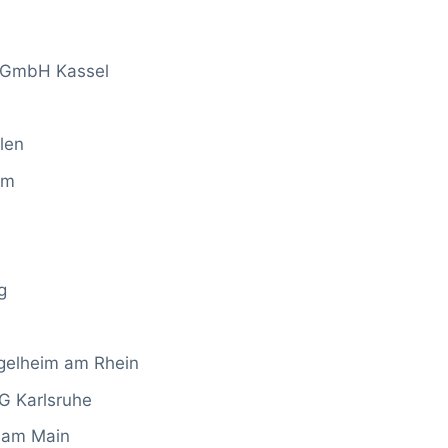
 GmbH Kassel
len
lm
g
ngelheim am Rhein
G Karlsruhe
 am Main