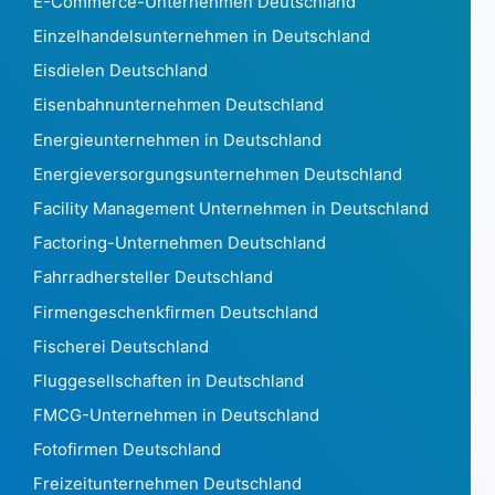
E-Commerce-Unternehmen Deutschland
Gabun386
Einzelhandelsunternehmen in Deutschland
Das Gambia240
Georgia 1.911
Eisdielen Deutschland
Deutschland 5.740.056
Eisenbahnunternehmen Deutschland
Ghana3.077
Energieunternehmen in Deutschland
Gibraltar721
Energieversorgungsunternehmen Deutschland
Griechenland 270.131
Grönland7.880
Facility Management Unternehmen in Deutschland
Grenada105
Factoring-Unternehmen Deutschland
Guadeloupe 49.267
Fahrradhersteller Deutschland
Guam1.189
Firmengeschenkfirmen Deutschland
Guatemala 141.365
Guinea354
Fischerei Deutschland
Guinea Bissau72
Fluggesellschaften in Deutschland
Guyana329
FMCG-Unternehmen in Deutschland
Haiti938
Fotofirmen Deutschland
Honduras 2.039
Hong Kong 1.869.111
Freizeitunternehmen Deutschland