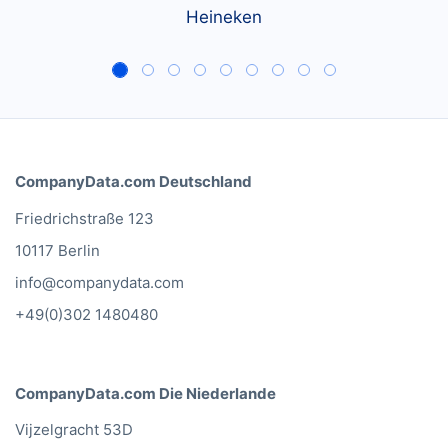
and bars, CompanyData.com
makes sure that our sales
campaigns comply with the
local privacy laws in each
country.
Leon van Daalen
Heineken
CompanyData.com Deutschland
Friedrichstraße 123