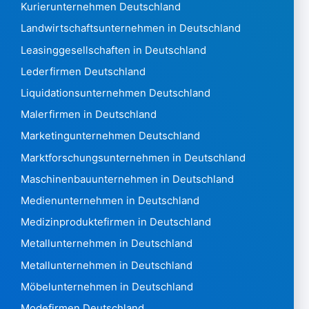
Kurierunternehmen Deutschland
Laos28
Lettland 126.478
Landwirtschaftsunternehmen in Deutschland
Libanon 12.201
Leasinggesellschaften in Deutschland
Lesotho442
Lederfirmen Deutschland
Liberia705
Liquidationsunternehmen Deutschland
Libyen451
Liechtenstein 9.427
Malerfirmen in Deutschland
Litauen 196.237
Marketingunternehmen Deutschland
Luxemburg 145.628
Marktforschungsunternehmen in Deutschland
Macao 1,307
Maschinenbauunternehmen in Deutschland
Mazedonien 3,874
Madagaskar546
Medienunternehmen in Deutschland
Malawi 1.020
Medizinproduktefirmen in Deutschland
Malaysia19.637
Metallunternehmen in Deutschland
Malediven848
Metallunternehmen in Deutschland
Mali474
Malta 73088
Möbelunternehmen in Deutschland
Martinique 39.969
Modefirmen Deutschland