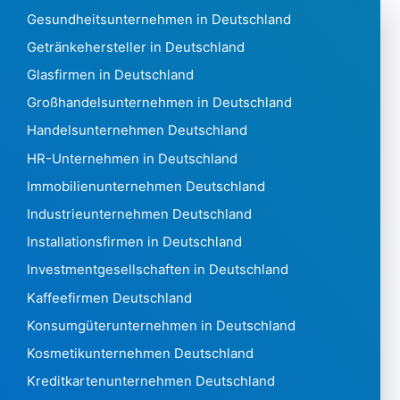
Ungarn 506.770
Gesundheitsunternehmen in Deutschland
Island 16.688
Getränkehersteller in Deutschland
India6,216,130
Glasfirmen in Deutschland
Indonesien 236.753
Iran 16745
Großhandelsunternehmen in Deutschland
Irak 4.970
Handelsunternehmen Deutschland
Irland 313.430
HR-Unternehmen in Deutschland
Israel 216.537
Immobilienunternehmen Deutschland
Italien6,336,903
Elfenbeinküste 1.490
Industrieunternehmen Deutschland
Jamaika 1.388
Installationsfirmen in Deutschland
Japan 4,735,348
Investmentgesellschaften in Deutschland
Jordanien 18.486
Kaffeefirmen Deutschland
Kasachstan 433057
Kenia5.275
Konsumgüterunternehmen in Deutschland
Kiribati13
Kosmetikunternehmen Deutschland
Kosovo595
Kreditkartenunternehmen Deutschland
Kuwait 31.399