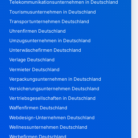
Telekommunikationsunternehmen in Deutschland
Samoa Western121
Tourismusunternehmen in Deutschland
San Marino3.471
Sao Tome & Principe 28
Transportunternehmen Deutschland
Saudi-Arabien 167.612
Uhrenfirmen Deutschland
Senegal 1.365
Umzugsunternehmen in Deutschland
Serbien126.003
Unterwäschefirmen Deutschland
Seychellen614
Sierra Leone428
Verlage Deutschland
Singapur 447.619
Vermieter Deutschland
Slowakei 610.810
Verpackungsunternehmen in Deutschland
Slowenien 179.324
Versicherungsunternehmen Deutschland
Salomonen 81
Vertriebsgesellschaften in Deutschland
Somalia267
Südafrika334.996
Waffenfirmen Deutschland
Südkorea 2.469.477
Webdesign-Unternehmen Deutschland
Südsudan 17
Wellnessunternehmen Deutschland
Spanien5,087,915
Werbefirmen Deutschland
Sri Lanka3.857