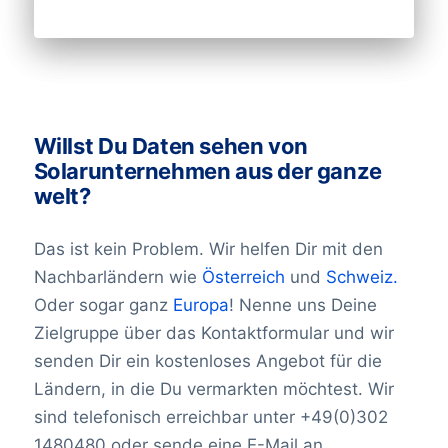
es wichtig, mit einem Anbieter von
Bangladesch 35.957
sind da, um zu helfen!
Barbados1.256
Unternehmens-Datenbanken
Weißrussland 207.591
zusammenzuarbeiten, der die
Belgien 1.977.764
Informationen aus diesen Veränderungen
Belize1.717
regelmäßig aktualisiert. Wir bei BoldData
Benin843
Willst Du Daten sehen von
haben es uns zur Aufgabe gemacht,
Bermuda2,643
Solarunternehmen aus der ganze
Informationen über Unternehmen und
Bhutan199
welt?
Führungskräfte zugänglicher und
Bolivien 2.290
benutzerfreundlicher zu machen. Alle
Bonaire 4
Das ist kein Problem. Wir helfen Dir mit den
Bosnien-Herzegowina 42.299
unsere Datenbanken werden laufend
Nachbarländern wie
Österreich
und
Schweiz.
Botswana3.556
überprüft.
Brazil16,340,397
Oder sogar ganz
Europa
! Nenne uns Deine
Brunei Darussalam 274
Zielgruppe über das Kontaktformular und wir
Bulgarien 601.634
senden Dir ein kostenloses Angebot für die
Burkina Faso458
Ländern, in die Du vermarkten möchtest. Wir
Burundi184
sind telefonisch erreichbar unter +49(0)302
Kambodscha1.289
1480480 oder sende eine E-Mail an