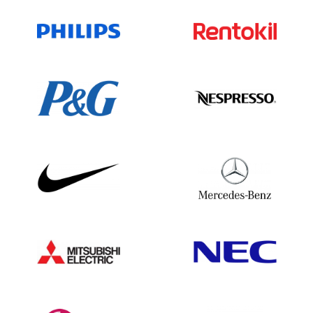
Jemen1,249
Sambia 1.500
Simbabwe983
Wir unterbreiten Dir gerne ein Angebot!
Wir sind telefonisch erreichbar unter
+49(0)302 1480480 oder für weitere
Informationen und Möglichkeiten sende
eine E-Mail an
vertrieb@bolddata.de
. Wir
sind gerne behilflich.