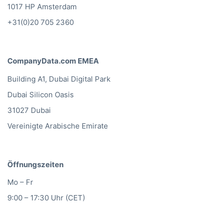
10117 Berlin
info@companydata.com
+49(0)302 1480480
CompanyData.com Die Niederlande
Vijzelgracht 53D
1017 HP Amsterdam
+31(0)20 705 2360
CompanyData.com EMEA
Building A1, Dubai Digital Park
Dubai Silicon Oasis
31027 Dubai