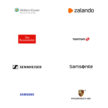
Türkei1.500.463
Turkmenistan113
Turks & Caicos Is148
Tuvalu5
UNS. Kleinere abgelegene Inseln 2
Uganda 2.614
Ukraine 1.228.749
Vereinigte Arabische Emirate 364.425
Vereinigtes Königreich6,119,194
Vereinigte Staaten von Amerika
20.679.193
Uruguay3.236
Usbekistan582
Vanuatu107
Venezuela 5.373
Vietnam 788.684
Jungferninseln UK8.498