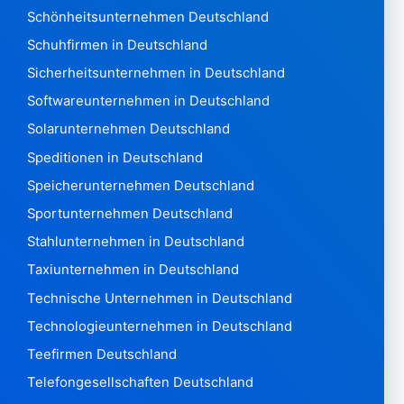
Norfolk2
Schönheitsunternehmen Deutschland
Nördliche Marianen211
Schuhfirmen in Deutschland
Norwegen 1.824.843
Sicherheitsunternehmen in Deutschland
Oman 6.575
Softwareunternehmen in Deutschland
Pakistan 8.300
Panama6.182
Solarunternehmen Deutschland
Papua-Neuguinea790
Speditionen in Deutschland
Paraguay2.074
Speicherunternehmen Deutschland
Peru 2.756.526
Sportunternehmen Deutschland
Philippinen 659,101
Polen 4,774,490
Stahlunternehmen in Deutschland
Portugal 708.139
Taxiunternehmen in Deutschland
Qatar8.131
Technische Unternehmen in Deutschland
Wiedersehen 47.551
Technologieunternehmen in Deutschland
Rumänien 1.153.771
Russische Föderation3,727,055
Teefirmen Deutschland
Ruanda875
Telefongesellschaften Deutschland
Heilige Helena 7