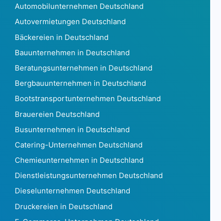
Dänemark879.745
Automobilunternehmen Deutschland
Dschibuti273
Autovermietungen Deutschland
Dominica160
Bäckereien in Deutschland
Dominikanische Republik129.202
Bauunternehmen in Deutschland
Ecuador 97863
Ägypten 71762
Beratungsunternehmen in Deutschland
El Salvador2.296
Bergbauunternehmen in Deutschland
Äquatorialguinea78
Bootstransportunternehmen Deutschland
Eritrea21
Brauereien Deutschland
Estland 162.520
Äthiopien8.552
Busunternehmen in Deutschland
Falklandinseln35
Catering-Unternehmen Deutschland
Färöer1.007
Chemieunternehmen in Deutschland
Fidschi574
Dienstleistungsunternehmen Deutschland
Finnland 605.436
Frankreich 10.478.174
Dieselunternehmen Deutschland
Französisch-Guayana 12.793
Druckereien in Deutschland
Französisch-Polynesien349