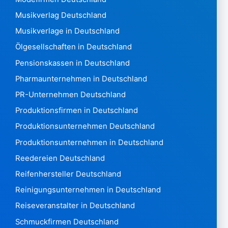
Mauretanien228
Musikverlag Deutschland
Mauritius 14.383
Musikverlage in Deutschland
Mexiko 400.439
Mikronesien240
Ölgesellschaften in Deutschland
Moldawien 102.272
Pensionskassen in Deutschland
Monaco7.962
Pharmaunternehmen in Deutschland
Montenegro 31.673 Montserrat14
PR-Unternehmen Deutschland
Marokko 480.143
Mosambik 1.567
Produktionsfirmen in Deutschland
Myanmar90
Produktionsunternehmen Deutschland
Namibia 4.844
Produktionsunternehmen in Deutschland
Nauru7
Reedereien Deutschland
Nepal2.059
Niederlande 3.046.413
Reifenhersteller Deutschland
New Zealand 325,476
Reinigungsunternehmen in Deutschland
Nicaragua 1.396
Reiseveranstalter in Deutschland
Niger385
Schmuckfirmen Deutschland
Nigeria 12.993