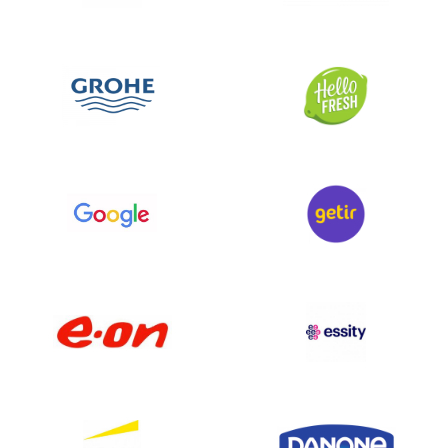
Mauretanien228
Mauritius 14.383
Mexiko 400.439
Mikronesien240
Moldawien 102.272
Monaco7.962
Montenegro 31.673 Montserrat14
Marokko 480.143
Mosambik 1.567
Myanmar90
Namibia 4.844
Nauru7
Nepal2.059
Niederlande 3.046.413
New Zealand 325,476
Nicaragua 1.396
Niger385
Nigeria 12.993