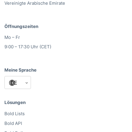
Vereinigte Arabische Emirate
Sambia 1.500
Simbabwe983
Öffnungszeiten
Wir unterbreiten dir gerne ein Angebot!
Wir sind telefonisch erreichbar unter
Mo – Fr
+49(0)302 1480480 oder für weitere
9:00 – 17:30 Uhr (CET)
Informationen und Möglichkeiten sende
eine E-Mail an
vertrieb@bolddata.de
. Wir
sind gerne behilflich.
Meine Sprache
Lösungen
Bold Lists
Bold API