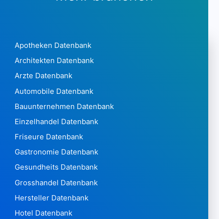
Kanada 1.801.375
Kap Verde195
Cayman Islands5,480
Apotheken Datenbank
Zentralafrikanische Republik75
Chad221
Architekten Datenbank
Chile787,939
Arzte Datenbank
China 18.599.570
Automobile Datenbank
Kolumbien 2.518.437
Bauunternehmen Datenbank
Komoren55
Kongo333
Einzelhandel Datenbank
Demokratische Republik Kongo1.458
Friseure Datenbank
Cookinseln 53
Gastronomie Datenbank
Costa Rica 5.358
Gesundheits Datenbank
Kroatien 126.218
Curaçao 5.846
Grosshandel Datenbank
Zypern 28.073
Hersteller Datenbank
Tschechische Republik 1.815.309
Hotel Datenbank
Dänemark879.745