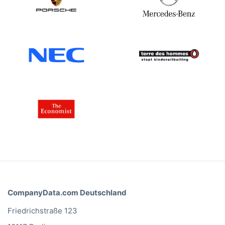
St. Kitts-Nevis302
St. Lucia263
St. Vincent244
Sudan618
Suriname434
Swasiland1.185
Schweden 1.662.294
Schweiz 784.615
Syrien3.252
Taiwan 414.356
Tadschikistan373
Tansania2.326
Thailand 656.645
Togo494
Tonga70
CompanyData.com Deutschland
Trinidad und Tobago 1.685
Tunesien 129.375
Friedrichstraße 123