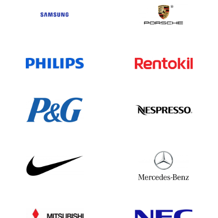
Ungarn 506.770
Island 16.688
India6,216,130
Indonesien 236.753
Iran 16745
Irak 4.970
Irland 313.430
Israel 216.537
Italien6,336,903
Elfenbeinküste 1.490
Jamaika 1.388
Japan 4,735,348
Jordanien 18.486
Kasachstan 433057
Kenia5.275
Kiribati13
Kosovo595
Kuwait 31.399