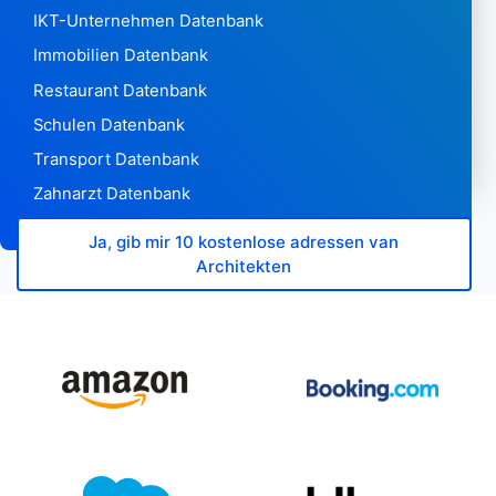
IKT-Unternehmen Datenbank
Dschibuti273
Dominica160
Immobilien Datenbank
Dominikanische Republik129.202
Restaurant Datenbank
Ecuador 97863
Schulen Datenbank
Ägypten 71762
Transport Datenbank
El Salvador2.296
Äquatorialguinea78
Zahnarzt Datenbank
Eritrea21
Ja, gib mir 10 kostenlose adressen van
Estland 162.520
Architekten
Äthiopien8.552
Falklandinseln35
Färöer1.007
Fidschi574
Finnland 605.436
Frankreich 10.478.174
Französisch-Guayana 12.793
Französisch-Polynesien349
Gabun386