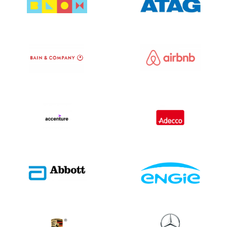
Samoa Western121
San Marino3.471
Sao Tome & Principe 28
Saudi-Arabien 167.612
Senegal 1.365
Serbien126.003
Seychellen614
Sierra Leone428
Singapur 447.619
Slowakei 610.810
Slowenien 179.324
Salomonen 81
Somalia267
Südafrika334.996
Südkorea 2.469.477
Südsudan 17
Spanien5,087,915
Sri Lanka3.857