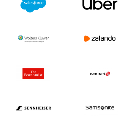
Das Gambia240
Georgia 1.911
Deutschland 5.740.056
Ghana3.077
Gibraltar721
Griechenland 270.131
Grönland7.880
Grenada105
Guadeloupe 49.267
Guam1.189
Guatemala 141.365
Guinea354
Guinea Bissau72
Guyana329
Haiti938
Honduras 2.039
Hong Kong 1.869.111