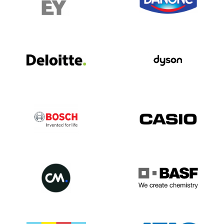
Norfolk2
Nördliche Marianen211
Norwegen 1.824.843
Oman 6.575
Pakistan 8.300
Panama6.182
Papua-Neuguinea790
Paraguay2.074
Peru 2.756.526
Philippinen 659,101
Polen 4,774,490
Portugal 708.139
Qatar8.131
Wiedersehen 47.551
Rumänien 1.153.771
Russische Föderation3,727,055
Ruanda875
Heilige Helena 7