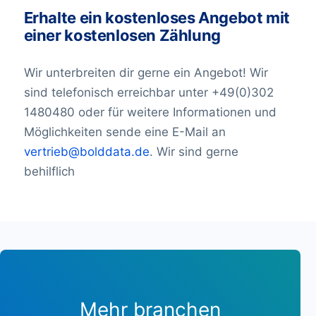
Barbados1.256
zusammenzuarbeiten, der die
Erhalte ein kostenloses Angebot mit
Weißrussland 207.591
einer kostenlosen Zählung
Informationen aus diesen Veränderungen
Belgien 1.977.764
regelmäßig aktualisiert. Wir bei BoldData
Belize1.717
Wir unterbreiten dir gerne ein Angebot! Wir
haben es uns zur Aufgabe gemacht,
Benin843
sind telefonisch erreichbar unter +49(0)302
Informationen über Unternehmen und
Bermuda2,643
1480480 oder für weitere Informationen und
Führungskräfte zugänglicher und
Bhutan199
Möglichkeiten sende eine E-Mail an
benutzerfreundlicher zu machen. Alle
Bolivien 2.290
vertrieb@bolddata.de
. Wir sind gerne
unsere Datenbanken werden laufend
Bonaire 4
Bosnien-Herzegowina 42.299
behilflich
überprüft.
Botswana3.556
Brazil16,340,397
Brunei Darussalam 274
Bulgarien 601.634
Burkina Faso458
Burundi184
Kambodscha1.289
Mehr branchen
Kamerun1.251