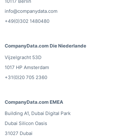
10117 Berlin
Türkei1.500.463
info@companydata.com
Turkmenistan113
Turks & Caicos Is148
+49(0)302 1480480
Tuvalu5
UNS. Kleinere abgelegene Inseln 2
Uganda 2.614
CompanyData.com Die Niederlande
Ukraine 1.228.749
Vijzelgracht 53D
Vereinigte Arabische Emirate 364.425
Vereinigtes Königreich6,119,194
1017 HP Amsterdam
Vereinigte Staaten von Amerika
+31(0)20 705 2360
20.679.193
Uruguay3.236
Usbekistan582
CompanyData.com EMEA
Vanuatu107
Venezuela 5.373
Building A1, Dubai Digital Park
Vietnam 788.684
Dubai Silicon Oasis
Jungferninseln UK8.498
31027 Dubai
Jemen1,249