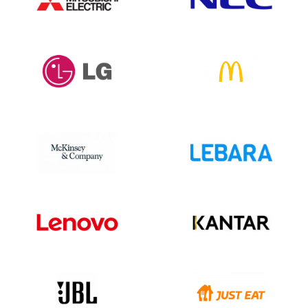
Laos28
Lettland 126.478
Libanon 12.201
Lesotho442
Liberia705
Libyen451
Liechtenstein 9.427
Litauen 196.237
Luxemburg 145.628
Macao 1,307
Mazedonien 3,874
Madagaskar546
Malawi 1.020
Malaysia19.637
Malediven848
Mali474
Malta 73088
Martinique 39.969