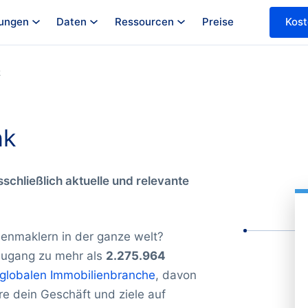
ungen
Daten
Ressourcen
Preise
Kost
k
nk
schließlich aktuelle und relevante
ienmaklern in der ganze welt?
Zugang zu mehr als
2.275.964
globalen Immobilienbranche
, davon
re dein Geschäft und ziele auf