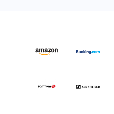
Bosnien-Herzegowina 42.299
Botswana3.556
Brazil16,340,397
Brunei Darussalam 274
Bulgarien 601.634
Burkina Faso458
Burundi184
Kambodscha1.289
Kamerun1.251
Kanada 1.801.375
Kap Verde195
Cayman Islands5,480
Zentralafrikanische Republik75
Chad221
Chile787,939
China 18.599.570
Kolumbien 2.518.437
Komoren55