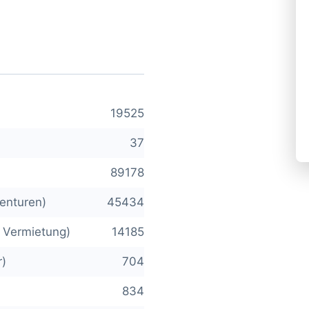
19525
37
89178
enturen)
45434
e Vermietung)
14185
r)
704
834