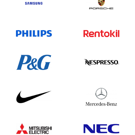
Jungferninseln UK8.498
Jemen1,249
Sambia 1.500
Simbabwe983
Wir unterbreiten Dir gerne ein Angebot!
Wir sind telefonisch erreichbar unter
+49(0)302 1480480 oder für weitere
Informationen und Möglichkeiten sende
eine E-Mail an
vertrieb@bolddata.de
. Wir
sind gerne behilflich.