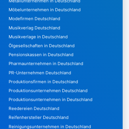
Metallunternehmen in Deutschland
Malta 73088
Martinique 39.969
Möbelunternehmen in Deutschland
Mauretanien228
Modefirmen Deutschland
Mauritius 14.383
Musikverlag Deutschland
Mexiko 400.439
Musikverlage in Deutschland
Mikronesien240
Moldawien 102.272
Ölgesellschaften in Deutschland
Monaco7.962
Pensionskassen in Deutschland
Montenegro 31.673 Montserrat14
Pharmaunternehmen in Deutschland
Marokko 480.143
PR-Unternehmen Deutschland
Mosambik 1.567
Myanmar90
Produktionsfirmen in Deutschland
Namibia 4.844
Produktionsunternehmen Deutschland
Nauru7
Produktionsunternehmen in Deutschland
Nepal2.059
Reedereien Deutschland
Niederlande 3.046.413
New Zealand 325,476
Reifenhersteller Deutschland
Nicaragua 1.396
Reinigungsunternehmen in Deutschland