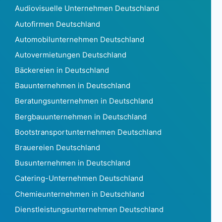
Audiovisuelle Unternehmen Deutschland
Tschechische Republik 1.815.309
Autofirmen Deutschland
Dänemark879.745
Dschibuti273
Automobilunternehmen Deutschland
Dominica160
Autovermietungen Deutschland
Dominikanische Republik129.202
Bäckereien in Deutschland
Ecuador 97863
Bauunternehmen in Deutschland
Ägypten 71762
El Salvador2.296
Beratungsunternehmen in Deutschland
Äquatorialguinea78
Bergbauunternehmen in Deutschland
Eritrea21
Bootstransportunternehmen Deutschland
Estland 162.520
Brauereien Deutschland
Äthiopien8.552
Falklandinseln35
Busunternehmen in Deutschland
Färöer1.007
Catering-Unternehmen Deutschland
Fidschi574
Chemieunternehmen in Deutschland
Finnland 605.436
Dienstleistungsunternehmen Deutschland
Frankreich 10.478.174