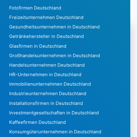
Honduras 2.039
Fotofirmen Deutschland
Hong Kong 1.869.111
Ungarn 506.770
Freizeitunternehmen Deutschland
Island 16.688
Gesundheitsunternehmen in Deutschland
India6,216,130
Getränkehersteller in Deutschland
Indonesien 236.753
Glasfirmen in Deutschland
Iran 16745
Irak 4.970
Großhandelsunternehmen in Deutschland
Irland 313.430
Handelsunternehmen Deutschland
Israel 216.537
HR-Unternehmen in Deutschland
Italien6,336,903
Immobilienunternehmen Deutschland
Elfenbeinküste 1.490
Jamaika 1.388
Industrieunternehmen Deutschland
Japan 4,735,348
Installationsfirmen in Deutschland
Jordanien 18.486
Investmentgesellschaften in Deutschland
Kasachstan 433057
Kaffeefirmen Deutschland
Kenia5.275
Kiribati13
Konsumgüterunternehmen in Deutschland