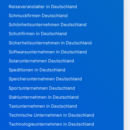
Niger385
Reiseveranstalter in Deutschland
Nigeria 12.993
Schmuckfirmen Deutschland
Norfolk2
Nördliche Marianen211
Schönheitsunternehmen Deutschland
Norwegen 1.824.843
Schuhfirmen in Deutschland
Oman 6.575
Sicherheitsunternehmen in Deutschland
Pakistan 8.300
Softwareunternehmen in Deutschland
Panama6.182
Papua-Neuguinea790
Solarunternehmen Deutschland
Paraguay2.074
Speditionen in Deutschland
Peru 2.756.526
Speicherunternehmen Deutschland
Philippinen 659,101
Sportunternehmen Deutschland
Polen 4,774,490
Portugal 708.139
Stahlunternehmen in Deutschland
Qatar8.131
Taxiunternehmen in Deutschland
Wiedersehen 47.551
Technische Unternehmen in Deutschland
Rumänien 1.153.771
Technologieunternehmen in Deutschland
Russische Föderation3,727,055