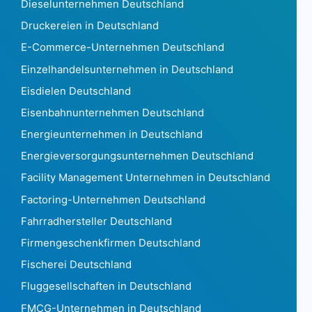
Französisch-Guayana 12.793
Dieselunternehmen Deutschland
Französisch-Polynesien349
Druckereien in Deutschland
Gabun386
E-Commerce-Unternehmen Deutschland
Das Gambia240
Einzelhandelsunternehmen in Deutschland
Georgia 1.911
Deutschland 5.740.056
Eisdielen Deutschland
Ghana3.077
Eisenbahnunternehmen Deutschland
Gibraltar721
Energieunternehmen in Deutschland
Griechenland 270.131
Energieversorgungsunternehmen Deutschland
Grönland7.880
Grenada105
Facility Management Unternehmen in Deutschland
Guadeloupe 49.267
Factoring-Unternehmen Deutschland
Guam1.189
Fahrradhersteller Deutschland
Guatemala 141.365
Firmengeschenkfirmen Deutschland
Guinea354
Guinea Bissau72
Fischerei Deutschland
Guyana329
Fluggesellschaften in Deutschland
Haiti938
FMCG-Unternehmen in Deutschland