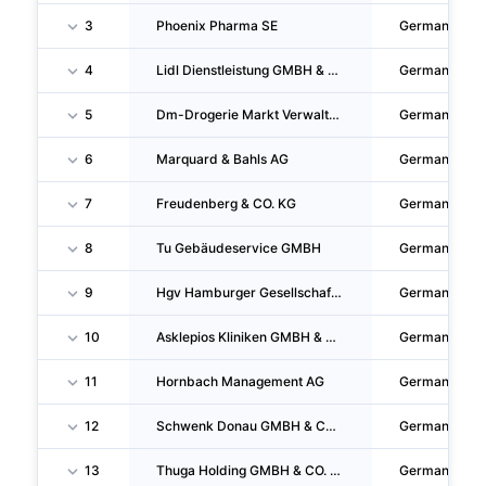
3
Phoenix Pharma SE
Germany
4
Lidl Dienstleistung GMBH & CO. KG
Germany
5
Dm-Drogerie Markt Verwaltungs-Gmbh
Germany
6
Marquard & Bahls AG
Germany
7
Freudenberg & CO. KG
Germany
8
Tu Gebäudeservice GMBH
Germany
9
Hgv Hamburger Gesellschaft Fur Vermögens- Und Beteiligungsmanagement Mbh
Germany
10
Asklepios Kliniken GMBH & CO. Kgaa
Germany
11
Hornbach Management AG
Germany
12
Schwenk Donau GMBH & CO. KG
Germany
13
Thuga Holding GMBH & CO. Kgaa
Germany