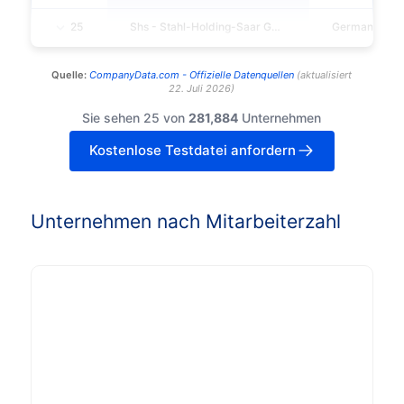
25
Shs - Stahl-Holding-Saar GMBH & Co.kgaa
Germany
Quelle:
CompanyData.com -
Offizielle Datenquellen
(
aktualisiert
22. Juli 2026
)
Sie sehen 25 von
281,884
Unternehmen
Kostenlose Testdatei anfordern
Unternehmen nach Mitarbeiterzahl