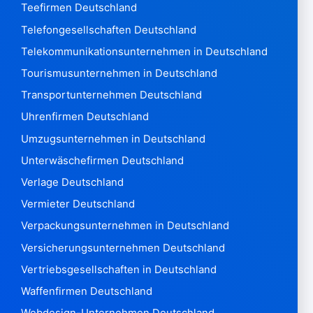
Ruanda875
Teefirmen Deutschland
Heilige Helena 7
Telefongesellschaften Deutschland
Samoa Western121
Telekommunikationsunternehmen in Deutschland
San Marino3.471
Tourismusunternehmen in Deutschland
Sao Tome & Principe 28
Saudi-Arabien 167.612
Transportunternehmen Deutschland
Senegal 1.365
Uhrenfirmen Deutschland
Serbien126.003
Umzugsunternehmen in Deutschland
Seychellen614
Unterwäschefirmen Deutschland
Sierra Leone428
Singapur 447.619
Verlage Deutschland
Slowakei 610.810
Vermieter Deutschland
Slowenien 179.324
Verpackungsunternehmen in Deutschland
Salomonen 81
Versicherungsunternehmen Deutschland
Somalia267
Vertriebsgesellschaften in Deutschland
Südafrika334.996
Südkorea 2.469.477
Waffenfirmen Deutschland
Südsudan 17