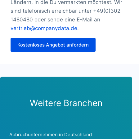
Ländern, in die Du vermarkten möchtest. Wir
Kambodscha1.289
sind telefonisch erreichbar unter +49(0)302
Kamerun1.251
1480480 oder sende eine E-Mail an
Kanada 1.801.375
vertrieb@companydata.de
.
Kap Verde195
Cayman Islands5,480
Kostenloses Angebot anfordern
Zentralafrikanische Republik75
Chad221
Chile787,939
China 18.599.570
Kolumbien 2.518.437
Komoren55
Kongo333
Demokratische Republik Kongo1.458
Weitere Branchen
Cookinseln 53
Costa Rica 5.358
Kroatien 126.218
Curaçao 5.846
Abbruchunternehmen in Deutschland
Zypern 28.073