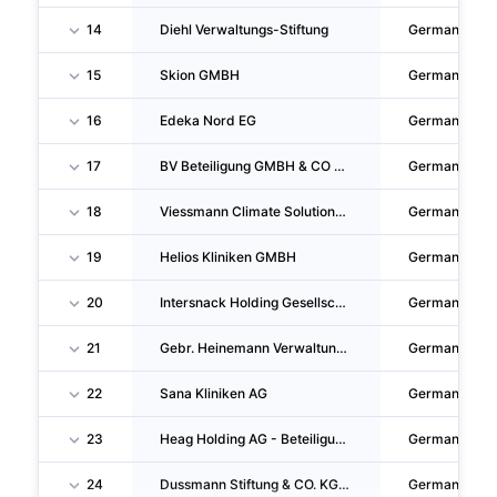
14
Diehl Verwaltungs-Stiftung
Germany
15
Skion GMBH
Germany
16
Edeka Nord EG
Germany
17
BV Beteiligung GMBH & CO KG
Germany
18
Viessmann Climate Solutions GMBH & CO. KG.
Germany
19
Helios Kliniken GMBH
Germany
20
Intersnack Holding Gesellschaft Fur Auslandsbeteiligungen Mbh
Germany
21
Gebr. Heinemann Verwaltungs SE
Germany
22
Sana Kliniken AG
Germany
23
Heag Holding AG - Beteiligungsmanagement Der Wissenschaftsstadt Darmstadt (heag)
Germany
24
Dussmann Stiftung & CO. KG Auf Aktien
Germany