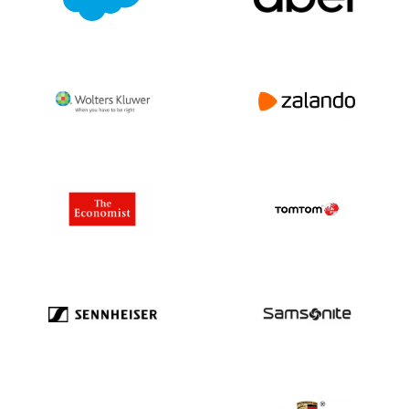
Tunesien 129.375
Türkei1.500.463
Turkmenistan113
Turks & Caicos Is148
Tuvalu5
UNS. Kleinere abgelegene Inseln 2
Uganda 2.614
Ukraine 1.228.749
Vereinigte Arabische Emirate 364.425
Vereinigtes Königreich6,119,194
Vereinigte Staaten von Amerika
20.679.193
Uruguay3.236
Usbekistan582
Vanuatu107
Venezuela 5.373
Vietnam 788.684