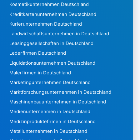
Kosovo595
Kosmetikunternehmen Deutschland
Kuwait 31.399
Kreditkartenunternehmen Deutschland
Laos28
Kurierunternehmen Deutschland
Lettland 126.478
Libanon 12.201
Landwirtschaftsunternehmen in Deutschland
Lesotho442
Leasinggesellschaften in Deutschland
Liberia705
Lederfirmen Deutschland
Libyen451
Liquidationsunternehmen Deutschland
Liechtenstein 9.427
Litauen 196.237
Malerfirmen in Deutschland
Luxemburg 145.628
Marketingunternehmen Deutschland
Macao 1,307
Marktforschungsunternehmen in Deutschland
Mazedonien 3,874
Maschinenbauunternehmen in Deutschland
Madagaskar546
Malawi 1.020
Medienunternehmen in Deutschland
Malaysia19.637
Medizinproduktefirmen in Deutschland
Malediven848
Metallunternehmen in Deutschland
Mali474