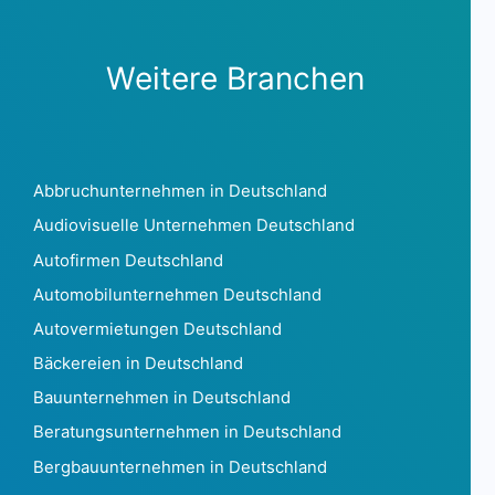
China 18.599.570
Kolumbien 2.518.437
Komoren55
Weitere Branchen
Kongo333
Demokratische Republik Kongo1.458
Cookinseln 53
Costa Rica 5.358
Abbruchunternehmen in Deutschland
Kroatien 126.218
Audiovisuelle Unternehmen Deutschland
Curaçao 5.846
Autofirmen Deutschland
Zypern 28.073
Tschechische Republik 1.815.309
Automobilunternehmen Deutschland
Dänemark879.745
Autovermietungen Deutschland
Dschibuti273
Bäckereien in Deutschland
Dominica160
Bauunternehmen in Deutschland
Dominikanische Republik129.202
Ecuador 97863
Beratungsunternehmen in Deutschland
Ägypten 71762
Bergbauunternehmen in Deutschland
El Salvador2.296