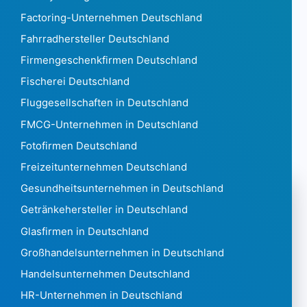
Grönland7.880
Factoring-Unternehmen Deutschland
Grenada105
Fahrradhersteller Deutschland
Guadeloupe 49.267
Firmengeschenkfirmen Deutschland
Guam1.189
Guatemala 141.365
Fischerei Deutschland
Guinea354
Fluggesellschaften in Deutschland
Guinea Bissau72
FMCG-Unternehmen in Deutschland
Guyana329
Fotofirmen Deutschland
Haiti938
Honduras 2.039
Freizeitunternehmen Deutschland
Hong Kong 1.869.111
Gesundheitsunternehmen in Deutschland
Ungarn 506.770
Getränkehersteller in Deutschland
Island 16.688
Glasfirmen in Deutschland
India6,216,130
Indonesien 236.753
Großhandelsunternehmen in Deutschland
Iran 16745
Handelsunternehmen Deutschland
Irak 4.970
HR-Unternehmen in Deutschland
Irland 313.430