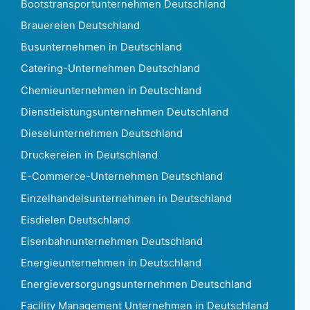
Bootstransportunternehmen Deutschland
Äquatorialguinea78
Brauereien Deutschland
Eritrea21
Estland 162.520
Busunternehmen in Deutschland
Äthiopien8.552
Catering-Unternehmen Deutschland
Falklandinseln35
Chemieunternehmen in Deutschland
Färöer1.007
Dienstleistungsunternehmen Deutschland
Fidschi574
Finnland 605.436
Dieselunternehmen Deutschland
Frankreich 10.478.174
Druckereien in Deutschland
Französisch-Guayana 12.793
E-Commerce-Unternehmen Deutschland
Französisch-Polynesien349
Einzelhandelsunternehmen in Deutschland
Gabun386
Das Gambia240
Eisdielen Deutschland
Georgia 1.911
Eisenbahnunternehmen Deutschland
Deutschland 5.740.056
Energieunternehmen in Deutschland
Ghana3.077
Energieversorgungsunternehmen Deutschland
Gibraltar721
Griechenland 270.131
Facility Management Unternehmen in Deutschland