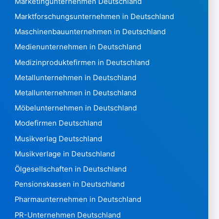
Marketingunternehmen Deutschland
Litauen 196.237
Marktforschungsunternehmen in Deutschland
Luxemburg 145.628
Maschinenbauunternehmen in Deutschland
Macao 1,307
Mazedonien 3,874
Medienunternehmen in Deutschland
Madagaskar546
Medizinproduktefirmen in Deutschland
Malawi 1.020
Metallunternehmen in Deutschland
Malaysia19.637
Metallunternehmen in Deutschland
Malediven848
Mali474
Möbelunternehmen in Deutschland
Malta 73088
Modefirmen Deutschland
Martinique 39.969
Musikverlag Deutschland
Mauretanien228
Musikverlage in Deutschland
Mauritius 14.383
Mexiko 400.439
Ölgesellschaften in Deutschland
Mikronesien240
Pensionskassen in Deutschland
Moldawien 102.272
Pharmaunternehmen in Deutschland
Monaco7.962
PR-Unternehmen Deutschland
Montenegro 31.673 Montserrat14