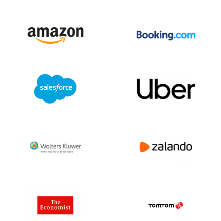
Schweden 1.662.294
Schweiz 784.615
Syrien3.252
Taiwan 414.356
Tadschikistan373
Tansania2.326
Thailand 656.645
Togo494
Tonga70
Trinidad und Tobago 1.685
Tunesien 129.375
Türkei1.500.463
Turkmenistan113
Turks & Caicos Is148
Tuvalu5
UNS. Kleinere abgelegene Inseln 2
Uganda 2.614