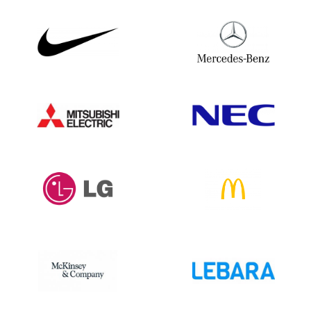
Informationen und Möglichkeiten sende
eine E-Mail an
vertrieb@bolddata.de
. Wir
sind gerne behilflich.