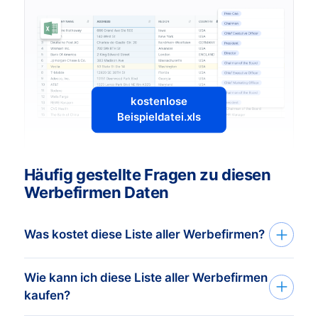
kostenlose
Beispieldatei.xls
Häufig gestellte Fragen zu diesen
Werbefirmen Daten
Was kostet diese Liste aller Werbefirmen?
Wie kann ich diese Liste aller Werbefirmen
Der Preis hängt von der Menge der Daten
kaufen?
ab, die Du kaufen möchtest. Der