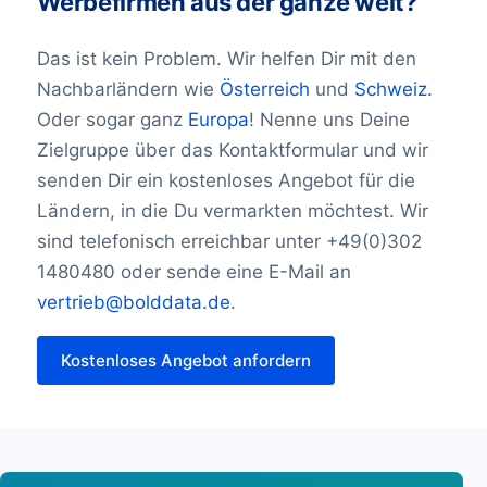
Werbefirmen aus der ganze welt?
Informationen über Unternehmen und
Bhutan199
Führungskräfte zugänglicher und
Bolivien 2.290
Das ist kein Problem. Wir helfen Dir mit den
benutzerfreundlicher zu machen. Alle
Bonaire 4
Nachbarländern wie
Österreich
und
Schweiz.
Bosnien-Herzegowina 42.299
unsere Datenbanken werden laufend
Botswana3.556
Oder sogar ganz
Europa
! Nenne uns Deine
überprüft.
Brazil16,340,397
Zielgruppe über das Kontaktformular und wir
Brunei Darussalam 274
senden Dir ein kostenloses Angebot für die
Bulgarien 601.634
Ländern, in die Du vermarkten möchtest. Wir
Burkina Faso458
sind telefonisch erreichbar unter +49(0)302
Burundi184
1480480 oder sende eine E-Mail an
Kambodscha1.289
vertrieb@bolddata.de
.
Kamerun1.251
Kanada 1.801.375
Kostenloses Angebot anfordern
Kap Verde195
Cayman Islands5,480
Zentralafrikanische Republik75
Chad221
Chile787,939