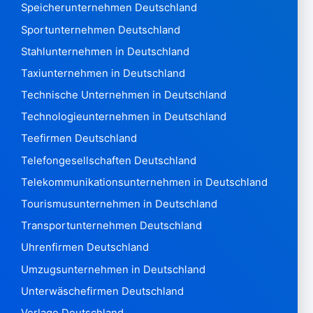
Speicherunternehmen Deutschland
Paraguay2.074
Sportunternehmen Deutschland
Peru 2.756.526
Philippinen 659,101
Stahlunternehmen in Deutschland
Polen 4,774,490
Taxiunternehmen in Deutschland
Portugal 708.139
Technische Unternehmen in Deutschland
Qatar8.131
Technologieunternehmen in Deutschland
Wiedersehen 47.551
Rumänien 1.153.771
Teefirmen Deutschland
Russische Föderation3,727,055
Telefongesellschaften Deutschland
Ruanda875
Telekommunikationsunternehmen in Deutschland
Heilige Helena 7
Tourismusunternehmen in Deutschland
Samoa Western121
San Marino3.471
Transportunternehmen Deutschland
Sao Tome & Principe 28
Uhrenfirmen Deutschland
Saudi-Arabien 167.612
Umzugsunternehmen in Deutschland
Senegal 1.365
Unterwäschefirmen Deutschland
Serbien126.003
Verlage Deutschland