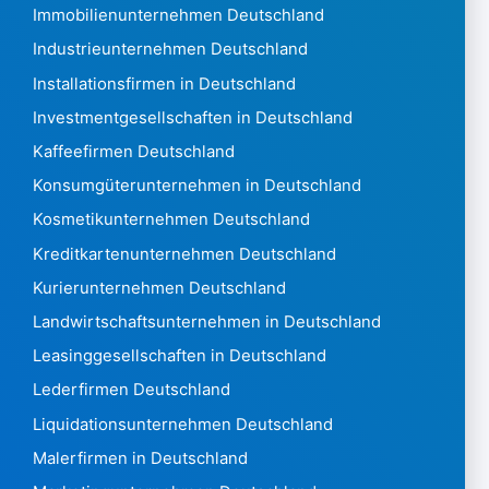
Immobilienunternehmen Deutschland
Israel 216.537
Italien6,336,903
Industrieunternehmen Deutschland
Elfenbeinküste 1.490
Installationsfirmen in Deutschland
Jamaika 1.388
Investmentgesellschaften in Deutschland
Japan 4,735,348
Kaffeefirmen Deutschland
Jordanien 18.486
Kasachstan 433057
Konsumgüterunternehmen in Deutschland
Kenia5.275
Kosmetikunternehmen Deutschland
Kiribati13
Kreditkartenunternehmen Deutschland
Kosovo595
Kurierunternehmen Deutschland
Kuwait 31.399
Laos28
Landwirtschaftsunternehmen in Deutschland
Lettland 126.478
Leasinggesellschaften in Deutschland
Libanon 12.201
Lederfirmen Deutschland
Lesotho442
Liquidationsunternehmen Deutschland
Liberia705
Libyen451
Malerfirmen in Deutschland
Liechtenstein 9.427