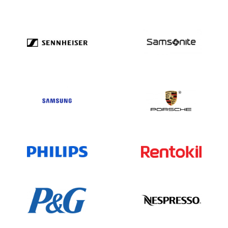
Ukraine 1.228.749
Vereinigte Arabische Emirate 364.425
Vereinigtes Königreich6,119,194
Vereinigte Staaten von Amerika
20.679.193
Uruguay3.236
Usbekistan582
Vanuatu107
Venezuela 5.373
Vietnam 788.684
Jungferninseln UK8.498
Jemen1,249
Sambia 1.500
Simbabwe983
Wir unterbreiten Dir gerne ein Angebot!
Wir sind telefonisch erreichbar unter
+49(0)302 1480480 oder für weitere