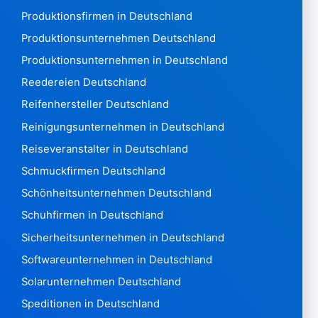
Marokko 480.143
Produktionsfirmen in Deutschland
Mosambik 1.567
Produktionsunternehmen Deutschland
Myanmar90
Produktionsunternehmen in Deutschland
Namibia 4.844
Reedereien Deutschland
Nauru7
Nepal2.059
Reifenhersteller Deutschland
Niederlande 3.046.413
Reinigungsunternehmen in Deutschland
New Zealand 325,476
Reiseveranstalter in Deutschland
Nicaragua 1.396
Schmuckfirmen Deutschland
Niger385
Nigeria 12.993
Schönheitsunternehmen Deutschland
Norfolk2
Schuhfirmen in Deutschland
Nördliche Marianen211
Sicherheitsunternehmen in Deutschland
Norwegen 1.824.843
Softwareunternehmen in Deutschland
Oman 6.575
Pakistan 8.300
Solarunternehmen Deutschland
Panama6.182
Speditionen in Deutschland
Papua-Neuguinea790