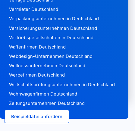
Seychellen614
Sierra Leone428
Vermieter Deutschland
Singapur 447.619
Verpackungsunternehmen in Deutschland
Slowakei 610.810
Versicherungsunternehmen Deutschland
Slowenien 179.324
Vertriebsgesellschaften in Deutschland
Salomonen 81
Somalia267
Waffenfirmen Deutschland
Südafrika334.996
Webdesign-Unternehmen Deutschland
Südkorea 2.469.477
Wellnessunternehmen Deutschland
Südsudan 17
Werbefirmen Deutschland
Spanien5,087,915
Sri Lanka3.857
Wirtschaftsprüfungsunternehmen in Deutschland
St. Kitts-Nevis302
Wohnwagenfirmen Deutschland
St. Lucia263
Zeitungsunternehmen Deutschland
St. Vincent244
Sudan618
Beispieldatei anfordern
Suriname434
Swasiland1.185