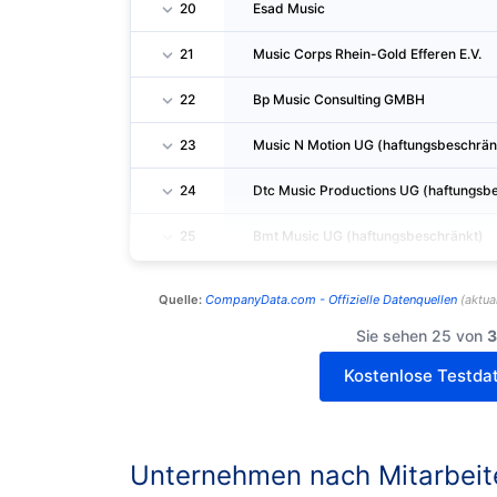
20
Esad Music
21
Music Corps Rhein-Gold Efferen E.V.
22
Bp Music Consulting GMBH
23
Music N Motion UG (haftungsbeschrän
24
Dtc Music Productions UG (haftungsb
25
Bmt Music UG (haftungsbeschränkt)
Quelle:
CompanyData.com -
Offizielle Datenquellen
(
aktual
Sie sehen 25 von
3
Kostenlose Testdat
Unternehmen nach Mitarbeit