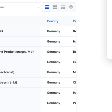
Country
City
BH
Germany
Berlin
Germany
Hamburg
Und Produktionsges. Mbh
Germany
Berlin
Germany
Hamburg
eschränkt)
Germany
Markdorf
beschränkt)
Germany
Oldenburg (oldenburg)
Germany
Hanau
Germany
Pulheim