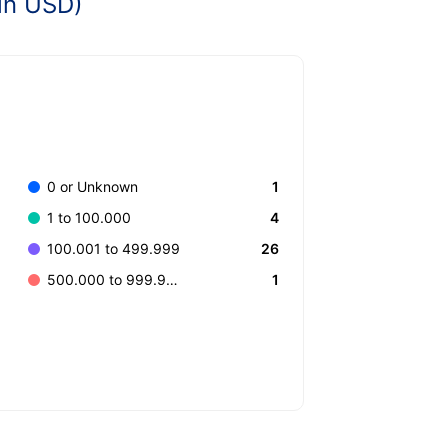
in USD)
1
0 or Unknown
4
1 to 100.000
26
100.001 to 499.999
1
500.000 to 999.999