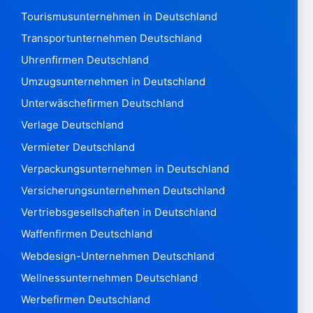
Heilige Helena 7
Tourismusunternehmen in Deutschland
Samoa Western121
San Marino3.471
Transportunternehmen Deutschland
Sao Tome & Principe 28
Uhrenfirmen Deutschland
Saudi-Arabien 167.612
Umzugsunternehmen in Deutschland
Senegal 1.365
Unterwäschefirmen Deutschland
Serbien126.003
Seychellen614
Verlage Deutschland
Sierra Leone428
Vermieter Deutschland
Singapur 447.619
Verpackungsunternehmen in Deutschland
Slowakei 610.810
Versicherungsunternehmen Deutschland
Slowenien 179.324
Vertriebsgesellschaften in Deutschland
Salomonen 81
Somalia267
Waffenfirmen Deutschland
Südafrika334.996
Webdesign-Unternehmen Deutschland
Südkorea 2.469.477
Wellnessunternehmen Deutschland
Südsudan 17
Werbefirmen Deutschland
Spanien5,087,915