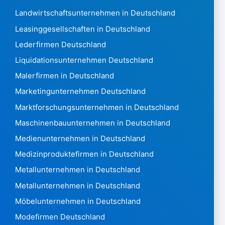
Laos28
Landwirtschaftsunternehmen in Deutschland
Lettland 126.478
Leasinggesellschaften in Deutschland
Libanon 12.201
Lederfirmen Deutschland
Lesotho442
Liquidationsunternehmen Deutschland
Liberia705
Libyen451
Malerfirmen in Deutschland
Liechtenstein 9.427
Marketingunternehmen Deutschland
Litauen 196.237
Marktforschungsunternehmen in Deutschland
Luxemburg 145.628
Maschinenbauunternehmen in Deutschland
Macao 1,307
Mazedonien 3,874
Medienunternehmen in Deutschland
Madagaskar546
Medizinproduktefirmen in Deutschland
Malawi 1.020
Metallunternehmen in Deutschland
Malaysia19.637
Metallunternehmen in Deutschland
Malediven848
Mali474
Möbelunternehmen in Deutschland
Malta 73088
Modefirmen Deutschland