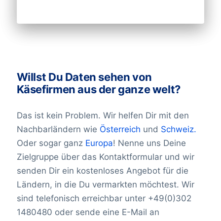
eine E-Mail an:
vertrieb@bolddata.de
. Wir
es wichtig, mit einem Anbieter von
Bangladesch 35.957
sind da, um zu helfen!
Barbados1.256
Unternehmens-Datenbanken
Weißrussland 207.591
zusammenzuarbeiten, der die
Belgien 1.977.764
Informationen aus diesen Veränderungen
Belize1.717
regelmäßig aktualisiert. Wir bei BoldData
Benin843
Willst Du Daten sehen von
haben es uns zur Aufgabe gemacht,
Bermuda2,643
Käsefirmen aus der ganze welt?
Informationen über Unternehmen und
Bhutan199
Führungskräfte zugänglicher und
Bolivien 2.290
Das ist kein Problem. Wir helfen Dir mit den
benutzerfreundlicher zu machen. Alle
Bonaire 4
Nachbarländern wie
Österreich
und
Schweiz.
Bosnien-Herzegowina 42.299
unsere Datenbanken werden laufend
Botswana3.556
Oder sogar ganz
Europa
! Nenne uns Deine
überprüft.
Brazil16,340,397
Zielgruppe über das Kontaktformular und wir
Brunei Darussalam 274
senden Dir ein kostenloses Angebot für die
Bulgarien 601.634
Ländern, in die Du vermarkten möchtest. Wir
Burkina Faso458
sind telefonisch erreichbar unter +49(0)302
Burundi184
1480480 oder sende eine E-Mail an
Kambodscha1.289