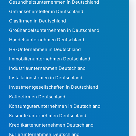
Gesundheitsunternehmen in Deutschland
Ungarn 506.770
Getränkehersteller in Deutschland
Island 16.688
Glasfirmen in Deutschland
India6,216,130
Indonesien 236.753
Großhandelsunternehmen in Deutschland
Iran 16745
Handelsunternehmen Deutschland
Irak 4.970
HR-Unternehmen in Deutschland
Irland 313.430
Immobilienunternehmen Deutschland
Israel 216.537
Italien6,336,903
Industrieunternehmen Deutschland
Elfenbeinküste 1.490
Installationsfirmen in Deutschland
Jamaika 1.388
Investmentgesellschaften in Deutschland
Japan 4,735,348
Kaffeefirmen Deutschland
Jordanien 18.486
Kasachstan 433057
Konsumgüterunternehmen in Deutschland
Kenia5.275
Kosmetikunternehmen Deutschland
Kiribati13
Kreditkartenunternehmen Deutschland
Kosovo595
Kurierunternehmen Deutschland
Kuwait 31.399