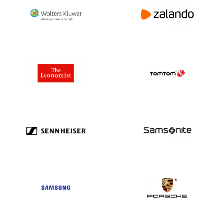
Türkei1.500.463
Turkmenistan113
Turks & Caicos Is148
Tuvalu5
UNS. Kleinere abgelegene Inseln 2
Uganda 2.614
Ukraine 1.228.749
Vereinigte Arabische Emirate 364.425
Vereinigtes Königreich6,119,194
Vereinigte Staaten von Amerika
20.679.193
Uruguay3.236
Usbekistan582
Vanuatu107
Venezuela 5.373
Vietnam 788.684
Jungferninseln UK8.498