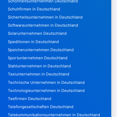
Nigeria 12.993
Schönheitsunternehmen Deutschland
Norfolk2
Schuhfirmen in Deutschland
Nördliche Marianen211
Sicherheitsunternehmen in Deutschland
Norwegen 1.824.843
Softwareunternehmen in Deutschland
Oman 6.575
Pakistan 8.300
Solarunternehmen Deutschland
Panama6.182
Speditionen in Deutschland
Papua-Neuguinea790
Speicherunternehmen Deutschland
Paraguay2.074
Sportunternehmen Deutschland
Peru 2.756.526
Philippinen 659,101
Stahlunternehmen in Deutschland
Polen 4,774,490
Taxiunternehmen in Deutschland
Portugal 708.139
Technische Unternehmen in Deutschland
Qatar8.131
Technologieunternehmen in Deutschland
Wiedersehen 47.551
Rumänien 1.153.771
Teefirmen Deutschland
Russische Föderation3,727,055
Telefongesellschaften Deutschland
Ruanda875
Telekommunikationsunternehmen in Deutschland