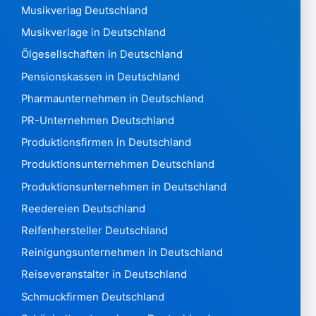
Martinique 39.969
Musikverlag Deutschland
Mauretanien228
Musikverlage in Deutschland
Mauritius 14.383
Mexiko 400.439
Ölgesellschaften in Deutschland
Mikronesien240
Pensionskassen in Deutschland
Moldawien 102.272
Pharmaunternehmen in Deutschland
Monaco7.962
PR-Unternehmen Deutschland
Montenegro 31.673 Montserrat14
Marokko 480.143
Produktionsfirmen in Deutschland
Mosambik 1.567
Produktionsunternehmen Deutschland
Myanmar90
Produktionsunternehmen in Deutschland
Namibia 4.844
Reedereien Deutschland
Nauru7
Nepal2.059
Reifenhersteller Deutschland
Niederlande 3.046.413
Reinigungsunternehmen in Deutschland
New Zealand 325,476
Reiseveranstalter in Deutschland
Nicaragua 1.396
Schmuckfirmen Deutschland
Niger385