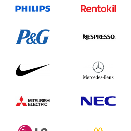
Jemen1,249
Sambia 1.500
Simbabwe983
Wir unterbreiten Dir gerne ein Angebot!
Wir sind telefonisch erreichbar unter
+49(0)302 1480480 oder für weitere
Informationen und Möglichkeiten sende
eine E-Mail an
vertrieb@bolddata.de
. Wir
sind gerne behilflich.