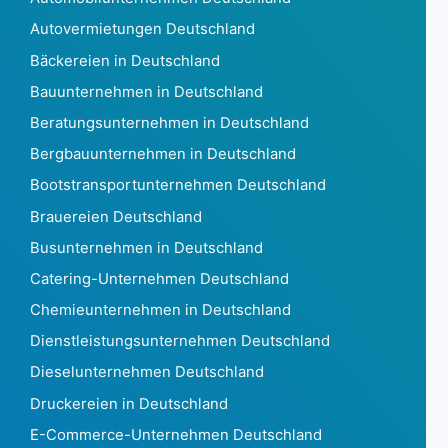
Dänemark879.745
Autovermietungen Deutschland
Dschibuti273
Bäckereien in Deutschland
Dominica160
Bauunternehmen in Deutschland
Dominikanische Republik129.202
Ecuador 97863
Beratungsunternehmen in Deutschland
Ägypten 71762
Bergbauunternehmen in Deutschland
El Salvador2.296
Bootstransportunternehmen Deutschland
Äquatorialguinea78
Brauereien Deutschland
Eritrea21
Estland 162.520
Busunternehmen in Deutschland
Äthiopien8.552
Catering-Unternehmen Deutschland
Falklandinseln35
Chemieunternehmen in Deutschland
Färöer1.007
Dienstleistungsunternehmen Deutschland
Fidschi574
Finnland 605.436
Dieselunternehmen Deutschland
Frankreich 10.478.174
Druckereien in Deutschland
Französisch-Guayana 12.793
E-Commerce-Unternehmen Deutschland
Französisch-Polynesien349