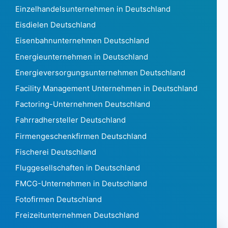
Einzelhandelsunternehmen in Deutschland
Gabun386
Das Gambia240
Eisdielen Deutschland
Georgia 1.911
Eisenbahnunternehmen Deutschland
Deutschland 5.740.056
Energieunternehmen in Deutschland
Ghana3.077
Energieversorgungsunternehmen Deutschland
Gibraltar721
Griechenland 270.131
Facility Management Unternehmen in Deutschland
Grönland7.880
Factoring-Unternehmen Deutschland
Grenada105
Fahrradhersteller Deutschland
Guadeloupe 49.267
Firmengeschenkfirmen Deutschland
Guam1.189
Guatemala 141.365
Fischerei Deutschland
Guinea354
Fluggesellschaften in Deutschland
Guinea Bissau72
FMCG-Unternehmen in Deutschland
Guyana329
Fotofirmen Deutschland
Haiti938
Honduras 2.039
Freizeitunternehmen Deutschland
Hong Kong 1.869.111