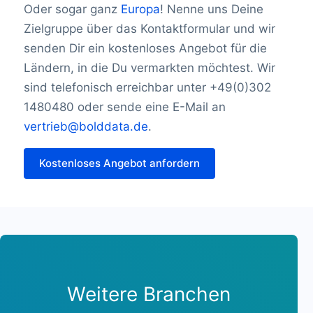
Brazil16,340,397
Oder sogar ganz
Europa
! Nenne uns Deine
Brunei Darussalam 274
Zielgruppe über das Kontaktformular und wir
Bulgarien 601.634
senden Dir ein kostenloses Angebot für die
Burkina Faso458
Ländern, in die Du vermarkten möchtest. Wir
Burundi184
sind telefonisch erreichbar unter +49(0)302
Kambodscha1.289
1480480 oder sende eine E-Mail an
Kamerun1.251
vertrieb@bolddata.de
.
Kanada 1.801.375
Kap Verde195
Kostenloses Angebot anfordern
Cayman Islands5,480
Zentralafrikanische Republik75
Chad221
Chile787,939
China 18.599.570
Kolumbien 2.518.437
Komoren55
Kongo333
Weitere Branchen
Demokratische Republik Kongo1.458