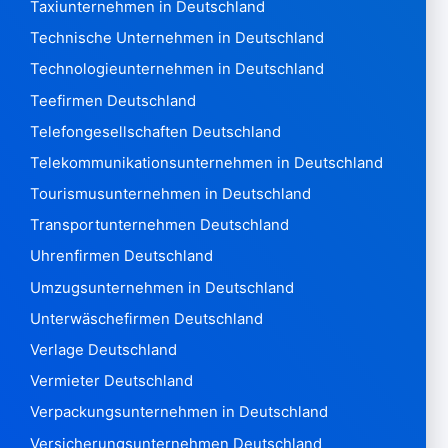
Portugal 708.139
Taxiunternehmen in Deutschland
Qatar8.131
Technische Unternehmen in Deutschland
Wiedersehen 47.551
Technologieunternehmen in Deutschland
Rumänien 1.153.771
Russische Föderation3,727,055
Teefirmen Deutschland
Ruanda875
Telefongesellschaften Deutschland
Heilige Helena 7
Telekommunikationsunternehmen in Deutschland
Samoa Western121
Tourismusunternehmen in Deutschland
San Marino3.471
Sao Tome & Principe 28
Transportunternehmen Deutschland
Saudi-Arabien 167.612
Uhrenfirmen Deutschland
Senegal 1.365
Umzugsunternehmen in Deutschland
Serbien126.003
Unterwäschefirmen Deutschland
Seychellen614
Sierra Leone428
Verlage Deutschland
Singapur 447.619
Vermieter Deutschland
Slowakei 610.810
Verpackungsunternehmen in Deutschland
Slowenien 179.324
Versicherungsunternehmen Deutschland