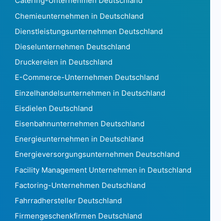
Catering-Unternehmen Deutschland
Färöer1.007
Chemieunternehmen in Deutschland
Fidschi574
Dienstleistungsunternehmen Deutschland
Finnland 605.436
Frankreich 10.478.174
Dieselunternehmen Deutschland
Französisch-Guayana 12.793
Druckereien in Deutschland
Französisch-Polynesien349
E-Commerce-Unternehmen Deutschland
Gabun386
Einzelhandelsunternehmen in Deutschland
Das Gambia240
Georgia 1.911
Eisdielen Deutschland
Deutschland 5.740.056
Eisenbahnunternehmen Deutschland
Ghana3.077
Energieunternehmen in Deutschland
Gibraltar721
Energieversorgungsunternehmen Deutschland
Griechenland 270.131
Grönland7.880
Facility Management Unternehmen in Deutschland
Grenada105
Factoring-Unternehmen Deutschland
Guadeloupe 49.267
Fahrradhersteller Deutschland
Guam1.189
Firmengeschenkfirmen Deutschland
Guatemala 141.365