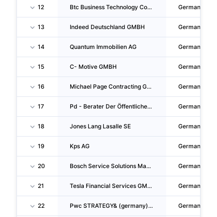
12
Btc Business Technology Consulting AG
Germany
13
Indeed Deutschland GMBH
Germany
14
Quantum Immobilien AG
Germany
15
C- Motive GMBH
Germany
16
Michael Page Contracting GMBH
Germany
17
Pd - Berater Der Öffentlichen Hand GMBH
Germany
18
Jones Lang Lasalle SE
Germany
19
Kps AG
Germany
20
Bosch Service Solutions Magdeburg GMBH
Germany
21
Tesla Financial Services GMBH
Germany
22
Pwc STRATEGY& (germany) GMBH
Germany