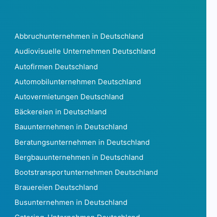
Cookinseln 53
Costa Rica 5.358
Kroatien 126.218
Abbruchunternehmen in Deutschland
Curaçao 5.846
Audiovisuelle Unternehmen Deutschland
Zypern 28.073
Autofirmen Deutschland
Tschechische Republik 1.815.309
Dänemark879.745
Automobilunternehmen Deutschland
Dschibuti273
Autovermietungen Deutschland
Dominica160
Bäckereien in Deutschland
Dominikanische Republik129.202
Bauunternehmen in Deutschland
Ecuador 97863
Ägypten 71762
Beratungsunternehmen in Deutschland
El Salvador2.296
Bergbauunternehmen in Deutschland
Äquatorialguinea78
Bootstransportunternehmen Deutschland
Eritrea21
Brauereien Deutschland
Estland 162.520
Äthiopien8.552
Busunternehmen in Deutschland
Falklandinseln35