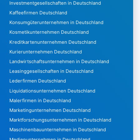
Investmentgesellschaften in Deutschland
Jordanien 18.486
Kaffeefirmen Deutschland
Kasachstan 433057
Kenia5.275
Konsumgüterunternehmen in Deutschland
Kiribati13
Kosmetikunternehmen Deutschland
Kosovo595
Kreditkartenunternehmen Deutschland
Kuwait 31.399
Kurierunternehmen Deutschland
Laos28
Lettland 126.478
Landwirtschaftsunternehmen in Deutschland
Libanon 12.201
Leasinggesellschaften in Deutschland
Lesotho442
Lederfirmen Deutschland
Liberia705
Liquidationsunternehmen Deutschland
Libyen451
Liechtenstein 9.427
Malerfirmen in Deutschland
Litauen 196.237
Marketingunternehmen Deutschland
Luxemburg 145.628
Marktforschungsunternehmen in Deutschland
Macao 1,307
Maschinenbauunternehmen in Deutschland
Mazedonien 3,874
Madagaskar546
Medienunternehmen in Deutschland