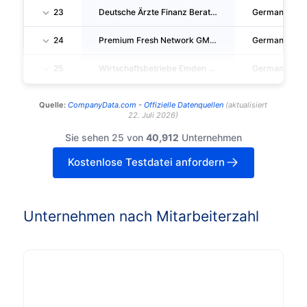
23
Deutsche Ärzte Finanz Beratungs- Und Vermittlungs-Ag
Germany
24
Premium Fresh Network GMBH
Germany
25
Wirtschaftsbetriebe Emden GMBH
Germany
Quelle:
CompanyData.com -
Offizielle Datenquellen
(
aktualisiert
22. Juli 2026
)
Sie sehen 25 von
40,912
Unternehmen
Kostenlose Testdatei anfordern
Unternehmen nach Mitarbeiterzahl