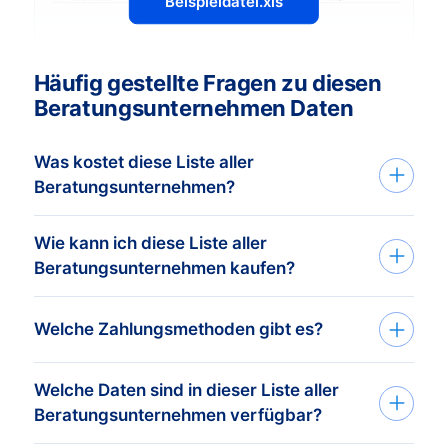
Beispieldatei.xls
Häufig gestellte Fragen zu diesen
Beratungsunternehmen Daten
Was kostet diese Liste aller
Beratungsunternehmen?
Wie kann ich diese Liste aller
Der Preis hängt von der Menge der Daten
Beratungsunternehmen kaufen?
ab, die Du kaufen möchtest. Der
Mindestbestellwert beträgt € 425,-. Dies
Wir liefern maßgefertigte datenbanken in
Welche Zahlungsmethoden gibt es?
entspricht etwa 1.000 aktuellen Adressen.
Excel-Format. In nur drei einfachen
Wenn Du mehr kaufst, erhältst Du einen
Schritten kannst Du die Adressen
höheren Rabatt! Unsere
Preise findest Du
Welche Daten sind in dieser Liste aller
Nachdem Du die Liste aller
erwerben:
Beratungsunternehmen verfügbar?
hier
. Klicke auf “Weltweite B2B-Daten” für
Beratungsunternehmen bei einem unserer
eine detaillierte Übersicht.