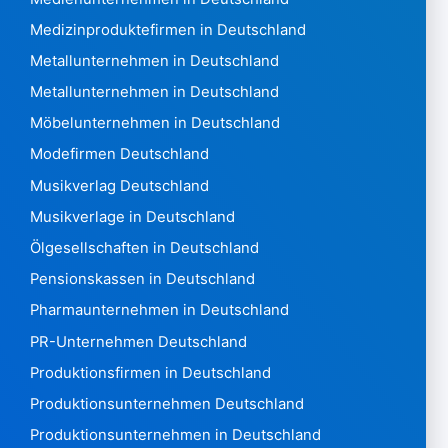
Malawi 1.020
Medizinproduktefirmen in Deutschland
Malaysia19.637
Metallunternehmen in Deutschland
Malediven848
Metallunternehmen in Deutschland
Mali474
Malta 73088
Möbelunternehmen in Deutschland
Martinique 39.969
Modefirmen Deutschland
Mauretanien228
Musikverlag Deutschland
Mauritius 14.383
Musikverlage in Deutschland
Mexiko 400.439
Mikronesien240
Ölgesellschaften in Deutschland
Moldawien 102.272
Pensionskassen in Deutschland
Monaco7.962
Pharmaunternehmen in Deutschland
Montenegro 31.673 Montserrat14
PR-Unternehmen Deutschland
Marokko 480.143
Mosambik 1.567
Produktionsfirmen in Deutschland
Myanmar90
Produktionsunternehmen Deutschland
Namibia 4.844
Produktionsunternehmen in Deutschland
Nauru7