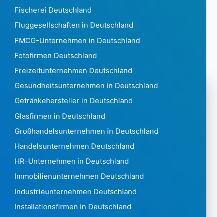
Guinea354
Fischerei Deutschland
Guinea Bissau72
Fluggesellschaften in Deutschland
Guyana329
FMCG-Unternehmen in Deutschland
Haiti938
Fotofirmen Deutschland
Honduras 2.039
Hong Kong 1.869.111
Freizeitunternehmen Deutschland
Ungarn 506.770
Gesundheitsunternehmen in Deutschland
Island 16.688
Getränkehersteller in Deutschland
India6,216,130
Glasfirmen in Deutschland
Indonesien 236.753
Iran 16745
Großhandelsunternehmen in Deutschland
Irak 4.970
Handelsunternehmen Deutschland
Irland 313.430
HR-Unternehmen in Deutschland
Israel 216.537
Immobilienunternehmen Deutschland
Italien6,336,903
Elfenbeinküste 1.490
Industrieunternehmen Deutschland
Jamaika 1.388
Installationsfirmen in Deutschland
Japan 4,735,348