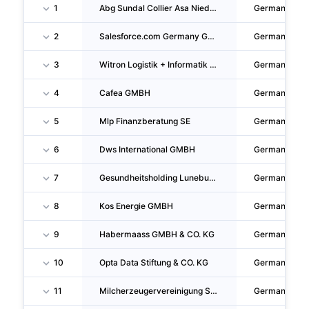
1
Abg Sundal Collier Asa Niederlassung Frankfurt Am Main
Germany
2
Salesforce.com Germany GMBH
Germany
3
Witron Logistik + Informatik GMBH & CO. KG
Germany
4
Cafea GMBH
Germany
5
Mlp Finanzberatung SE
Germany
6
Dws International GMBH
Germany
7
Gesundheitsholding Luneburg GMBH
Germany
8
Kos Energie GMBH
Germany
9
Habermaass GMBH & CO. KG
Germany
10
Opta Data Stiftung & CO. KG
Germany
11
Milcherzeugervereinigung Schwarzwaldmilch EG
Germany