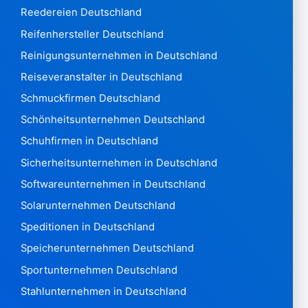
Reedereien Deutschland
Nepal2.059
Niederlande 3.046.413
Reifenhersteller Deutschland
New Zealand 325,476
Reinigungsunternehmen in Deutschland
Nicaragua 1.396
Reiseveranstalter in Deutschland
Niger385
Schmuckfirmen Deutschland
Nigeria 12.993
Norfolk2
Schönheitsunternehmen Deutschland
Nördliche Marianen211
Schuhfirmen in Deutschland
Norwegen 1.824.843
Sicherheitsunternehmen in Deutschland
Oman 6.575
Softwareunternehmen in Deutschland
Pakistan 8.300
Panama6.182
Solarunternehmen Deutschland
Papua-Neuguinea790
Speditionen in Deutschland
Paraguay2.074
Speicherunternehmen Deutschland
Peru 2.756.526
Sportunternehmen Deutschland
Philippinen 659,101
Polen 4,774,490
Stahlunternehmen in Deutschland