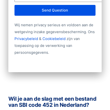
E-mailadres
Bedrijfsgrootte (aantal werknemers,
Send Question
omzet, aantal filialen)
Branche
Wij nemen privacy serieus en voldoen aan de
Website
wetgeving inzake gegevensbescherming. Ons
Import/export
Privacybeleid
&
Cookiebeleid
zijn van
Tientallen overige velden
toepassing op de verwerking van
persoonsgegevens.
Andere gegevens nodig? Neem contact
met ons op!
Wil je aan de slag met een bestand
van SBI code 452 in Nederland?