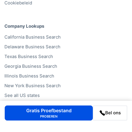
Cookiebeleid
Company Lookups
California
Business Search
Delaware
Business Search
Texas
Business Search
Georgia
Business Search
Illinois
Business Search
New York
Business Search
See all US states
Gratis Proefbestand
Bel ons
PROBEREN
We strive for accuracy but cannot guarantee the accuracy,