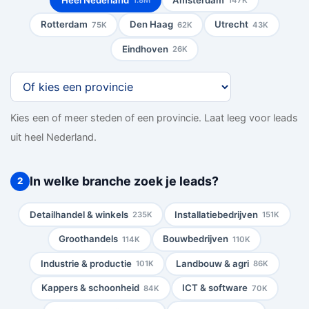
1.8M
147K
Rotterdam
Den Haag
Utrecht
75K
62K
43K
Eindhoven
26K
Kies een of meer steden of een provincie. Laat leeg voor leads
uit heel Nederland.
In welke branche zoek je leads?
2
Detailhandel & winkels
Installatiebedrijven
235K
151K
Groothandels
Bouwbedrijven
114K
110K
Industrie & productie
Landbouw & agri
101K
86K
Kappers & schoonheid
ICT & software
84K
70K