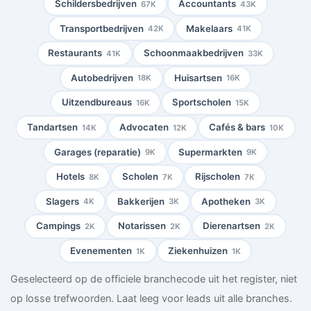
Schildersbedrijven
Accountants
67K
43K
Transportbedrijven
Makelaars
42K
41K
Restaurants
Schoonmaakbedrijven
41K
33K
Autobedrijven
Huisartsen
18K
16K
Uitzendbureaus
Sportscholen
16K
15K
Tandartsen
Advocaten
Cafés & bars
14K
12K
10K
Garages (reparatie)
Supermarkten
9K
9K
Hotels
Scholen
Rijscholen
8K
7K
7K
Slagers
Bakkerijen
Apotheken
4K
3K
3K
Campings
Notarissen
Dierenartsen
2K
2K
2K
Evenementen
Ziekenhuizen
1K
1K
Geselecteerd op de officiele branchecode uit het register, niet
op losse trefwoorden. Laat leeg voor leads uit alle branches.