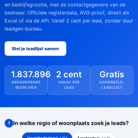
en bedrijfsgrootte, met de contactgegevens van de
beslisser. Officiele registerdata, AVG-proof, direct als
Excel of via de API. Vanaf 2 cent per lead, zonder duur
leadgen-bureau.
Stel je leadlijst samen
1.837.896
2 cent
Gratis
BENADERBARE
VANAF PER
VOORBEELD-
BEDRIJVEN
LEAD
LEADLIJST
In welke regio of woonplaats zoek je leads?
1
Heel Nederland
Amsterdam