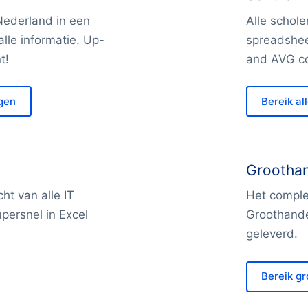
 Nederland in een
Alle schole
lle informatie. Up-
spreadshee
t!
and AVG co
ngen
Bereik al
Groothan
ht van alle IT
Het complet
persnel in Excel
Groothande
geleverd.
Bereik g