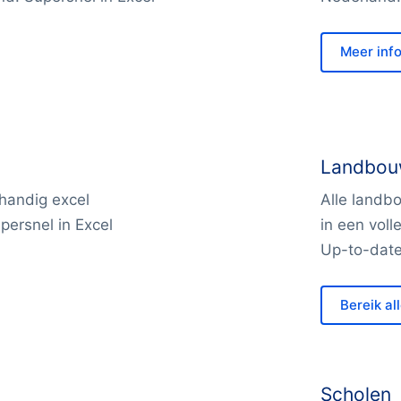
Meer inf
Landbo
 handig excel
Alle landb
persnel in Excel
in een voll
Up-to-date
Bereik al
Scholen