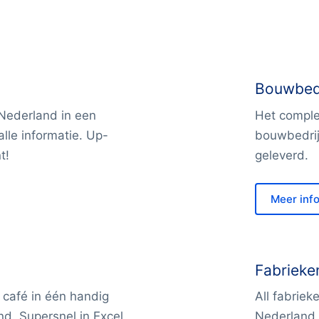
Bouwbed
 Nederland in een
Het complet
lle informatie. Up-
bouwbedrij
t!
geleverd.
Meer inf
Fabrieke
n café in één handig
All fabriek
nd. Supersnel in Excel
Nederland.