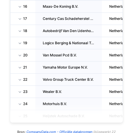
16
Maas-De Koning B.V.
Netherlands
17
Century Cas Schadeherstel Emmen B.V.
Netherlands
18
Autobedrijf Van Den Udenhout B.V.
Netherlands
19
Logicx Berging & Nationaal Transport B.V.
Netherlands
20
Van Mossel Pcd B.V.
Netherlands
21
Yamaha Motor Europe N.V.
Netherlands
22
Volvo Group Truck Center B.V.
Netherlands
23
Wealer B.V.
Netherlands
24
Motorhuis B.V.
Netherlands
25
Heijstek Autoschade B.V.
Netherlands
Bron:
CompanyData.com -
Officiële databronnen
(
bijgewerkt
22