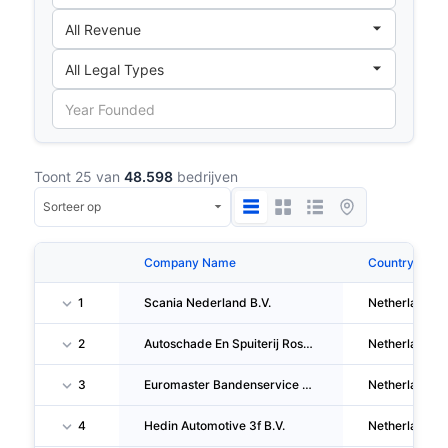
Toont 25 van
48.598
bedrijven
Company Name
Country
1
Scania Nederland B.V.
Netherlands
2
Autoschade En Spuiterij Roseboom B.V.
Netherlands
3
Euromaster Bandenservice B.V.
Netherlands
4
Hedin Automotive 3f B.V.
Netherlands