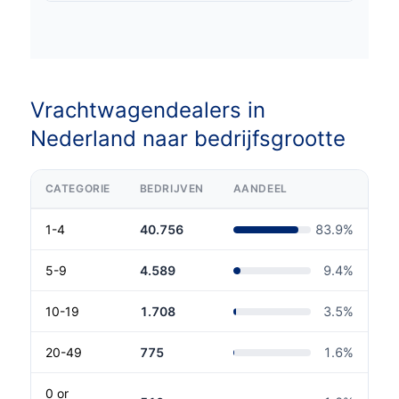
Vrachtwagendealers in
Nederland naar bedrijfsgrootte
CATEGORIE
BEDRIJVEN
AANDEEL
1-4
40.756
83.9
%
5-9
4.589
9.4
%
10-19
1.708
3.5
%
20-49
775
1.6
%
0 or