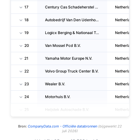
17
Century Cas Schadeherstel Emmen B.V.
Netherlands
18
Autobedrijf Van Den Udenhout B.V.
Netherlands
19
Logicx Berging & Nationaal Transport B.V.
Netherlands
20
Van Mossel Pcd B.V.
Netherlands
21
Yamaha Motor Europe N.V.
Netherlands
22
Volvo Group Truck Center B.V.
Netherlands
23
Wealer B.V.
Netherlands
24
Motorhuis B.V.
Netherlands
25
Heijstek Autoschade B.V.
Netherlands
Bron:
CompanyData.com -
Officiële databronnen
(
bijgewerkt
22
juli 2026
)