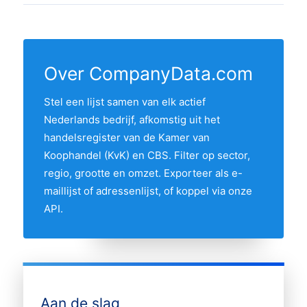
nieuwe inschrijvingen uit het laatste KvK-
oprichtingsjaar. De gegevens komen uit de
In 12 provincies zit minstens één actieve
bestand toe. De regel "Laatst bijgewerkt"
KvK- en CBS-bronnen en worden
vrachtwagendealer uit het overzicht. De
boven aan deze pagina toont de meest
maandelijks opnieuw geverifieerd.
provincie met de meeste
recente datum.
Over CompanyData.com
vrachtwagendealers is Noord-Brabant,
Stel een lijst samen van elk actief
gevolgd door de andere Randstad-
Nederlands bedrijf, afkomstig uit het
provincies. Gebruik de interactieve kaart
handelsregister van de Kamer van
hierboven om twee provincies te
Koophandel (KvK) en CBS. Filter op sector,
vergelijken op hun aandeel in de markt.
regio, grootte en omzet. Exporteer als e-
maillijst of adressenlijst, of koppel via onze
API.
Aan de slag