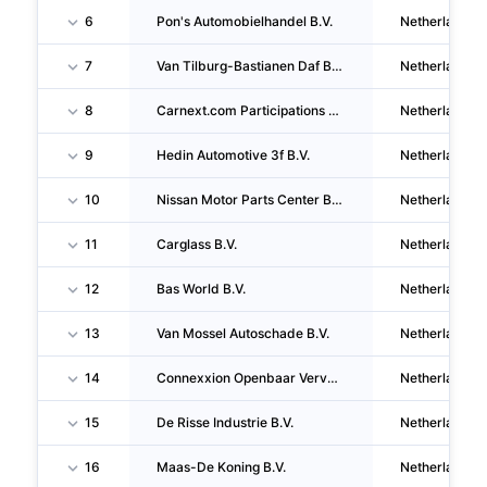
6
Pon's Automobielhandel B.V.
Netherlands
7
Van Tilburg-Bastianen Daf B.V.
Netherlands
8
Carnext.com Participations B.V.
Netherlands
9
Hedin Automotive 3f B.V.
Netherlands
10
Nissan Motor Parts Center B.V.
Netherlands
11
Carglass B.V.
Netherlands
12
Bas World B.V.
Netherlands
13
Van Mossel Autoschade B.V.
Netherlands
14
Connexxion Openbaar Vervoer N.V.
Netherlands
15
De Risse Industrie B.V.
Netherlands
16
Maas-De Koning B.V.
Netherlands