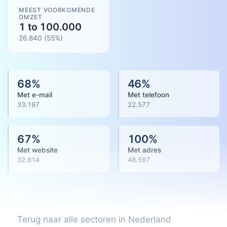
MEEST VOORKOMENDE
OMZET
1 to 100.000
26.840
(
55
%)
68
%
46
%
Met e-mail
Met telefoon
33.197
22.577
67
%
100
%
Met website
Met adres
32.614
48.597
Terug naar alle sectoren in Nederland