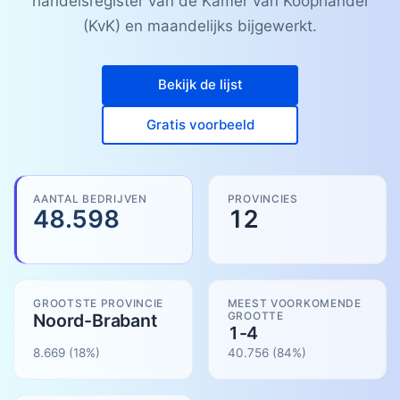
handelsregister van de Kamer van Koophandel
(KvK) en maandelijks bijgewerkt.
Bekijk de lijst
Gratis voorbeeld
AANTAL BEDRIJVEN
PROVINCIES
48.598
12
GROOTSTE PROVINCIE
MEEST VOORKOMENDE
GROOTTE
Noord-Brabant
1-4
8.669
(18%)
40.756
(
84
%)