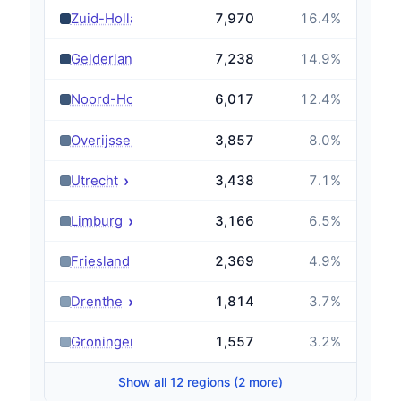
›
Zuid-Holland
7,970
16.4
%
›
Gelderland
7,238
14.9
%
›
Noord-Holland
6,017
12.4
%
›
Overijssel
3,857
8.0
%
›
Utrecht
3,438
7.1
%
›
Limburg
3,166
6.5
%
›
Friesland
2,369
4.9
%
›
Drenthe
1,814
3.7
%
›
Groningen
1,557
3.2
%
Show all 12 regions (2 more)