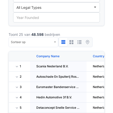
Toont 25 van
48.598
bedrijven
Company Name
Country
1
Scania Nederland B.V.
Netherlands
2
Autoschade En Spuiterij Roseboom B.V.
Netherlands
3
Euromaster Bandenservice B.V.
Netherlands
4
Hedin Automotive 3f B.V.
Netherlands
5
Detaconcept Snelle Service B.V.
Netherlands