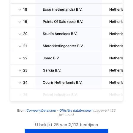
18
Ecco (netherlands) B.V.
Netherlands
19
Points Of Sale (pos) B.V.
Netherlands
20
Studio Anneloes B.V.
Netherlands
21
Motorkledingcenter B.V.
Netherlands
22
Jomo B.V.
Netherlands
23
Garcia B.V.
Netherlands
24
Courir Netherlands B.V.
Netherlands
25
Petrol Industries B.V.
Netherlands
Bron:
CompanyData.com -
Officiële databronnen
(
bijgewerkt
22
juli 2026
)
U bekijkt 25 van
2,112
bedrijven