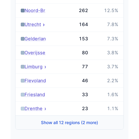
›
Noord-Brabant
262
12.5
%
›
Utrecht
164
7.8
%
›
Gelderland
153
7.3
%
›
Overijssel
80
3.8
%
›
Limburg
77
3.7
%
›
Flevoland
46
2.2
%
›
Friesland
33
1.6
%
›
Drenthe
23
1.1
%
Show all 12 regions (2 more)