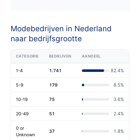
Modebedrijven in Nederland
naar bedrijfsgrootte
CATEGORIE
BEDRIJVEN
AANDEEL
1-4
1.741
82.4
%
5-9
179
8.5
%
10-19
75
3.6
%
20-49
51
2.4
%
0 or
37
1.8
%
Unknown