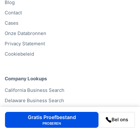
Blog
Contact
Cases
Onze Databronnen
Privacy Statement
Cookiebeleid
Company Lookups
California
Business Search
Delaware
Business Search
Texas
Business Search
Gratis Proefbestand
Bel ons
Georgia
Business Search
PROBEREN
Illinois
Business Search