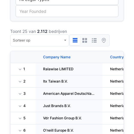
Toont 25 van
2.112
bedrijven
Company Name
Country
1
Ralawise LIMITED
Netherlands
2
Itx Taiwan B.V.
Netherlands
3
American Apparel Deutschland G.M.B.H.
Netherlands
4
Just Brands B.V.
Netherlands
5
Vdr Fashion Group B.V.
Netherlands
6
O'neill Europe B.V.
Netherlands