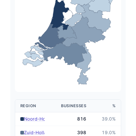
REGION
BUSINESSES
%
›
Noord-Holland
816
39.0
%
›
Zuid-Holland
398
19.0
%