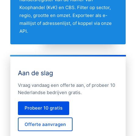
provincies te vergelijken op hun aandeel in
Koophandel (KvK) en CBS. Filter op sector,
de markt.
regio, grootte en omzet. Exporteer als e-
maillijst of adressenlijst, of koppel via onze
API.
Aan de slag
Vraag vandaag een offerte aan, of probeer 10
Nederlandse bedrijven gratis.
Probeer 10 gratis
Offerte aanvragen