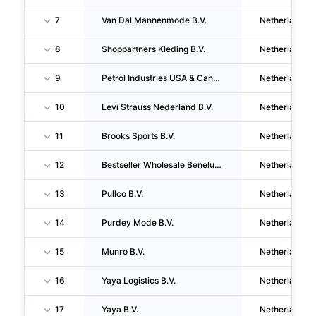
7
Van Dal Mannenmode B.V.
Netherlands
8
Shoppartners Kleding B.V.
Netherlands
9
Petrol Industries USA & Canada B.V.
Netherlands
10
Levi Strauss Nederland B.V.
Netherlands
11
Brooks Sports B.V.
Netherlands
12
Bestseller Wholesale Benelux B.V.
Netherlands
13
Pullco B.V.
Netherlands
14
Purdey Mode B.V.
Netherlands
15
Munro B.V.
Netherlands
16
Yaya Logistics B.V.
Netherlands
17
Yaya B.V.
Netherlands