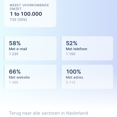
MEEST VOORKOMENDE
OMZET
1 to 100.000
735
(
35
%)
58
%
52
%
Met e-mail
Met telefoon
1.235
1.100
66
%
100
%
Met website
Met adres
1.395
2.112
Terug naar alle sectoren in Nederland