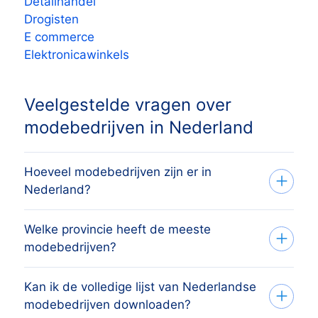
Detailhandel
Drogisten
E commerce
Elektronicawinkels
Veelgestelde vragen over
modebedrijven in Nederland
Hoeveel modebedrijven zijn er in
Nederland?
Welke provincie heeft de meeste
Het overzicht bevat 2.112 actieve
modebedrijven?
modebedrijven verspreid over alle 12
provincies, afkomstig uit het
Kan ik de volledige lijst van Nederlandse
De provincie met de meeste
handelsregister van de Kamer van
modebedrijven downloaden?
modebedrijven is Noord-Holland, gevolgd
Koophandel (KvK) en maandelijks