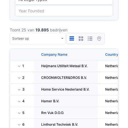
Toont 25 van
19.895
bedrijven
Company Name
Country
1
Heijmans Utiliteit Metaal B.V.
Netherlands
2
CROONWOLTER&DROS B.V.
Netherlands
3
Home Service Nederland B.V.
Netherlands
4
Hamer B.V.
Netherlands
5
Rm Vuk D.O.O.
Netherlands
6
Linthorst Techniek B.V.
Netherlands