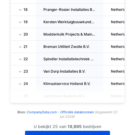
18
Pranger-Rosier Installaties B.V.
Netherlands
19
Kersten Werktuigbouwkunde B.V.
Netherlands
20
Modderkolk Projects & Maintenance B.V.
Netherlands
21
Breman Utiliteit Zwolle B.V.
Netherlands
22
Spindler Installatietechniek B.V.
Netherlands
23
Van Dorp Installaties B.V.
Netherlands
24
Klimaatservice Holland B.V.
Netherlands
25
Lamit Care Systems B.V.
Netherlands
Bron:
CompanyData.com -
Officiële databronnen
(
bijgewerkt
22
juli 2026
)
U bekijkt 25 van
19,895
bedrijven