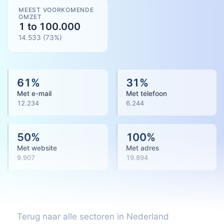
MEEST VOORKOMENDE
OMZET
1 to 100.000
14.533
(
73
%)
61
%
31
%
Met e-mail
Met telefoon
12.234
6.244
50
%
100
%
Met website
Met adres
9.907
19.894
Terug naar alle sectoren in Nederland