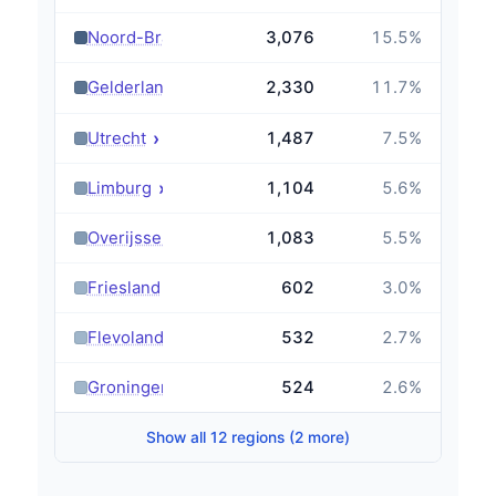
›
Noord-Brabant
3,076
15.5
%
›
Gelderland
2,330
11.7
%
›
Utrecht
1,487
7.5
%
›
Limburg
1,104
5.6
%
›
Overijssel
1,083
5.5
%
›
Friesland
602
3.0
%
›
Flevoland
532
2.7
%
›
Groningen
524
2.6
%
Show all 12 regions (2 more)