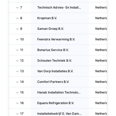
7
Technisch Advies- En Installatiebureau Warmtebouw Utrecht B.V.
Netherlands
8
Kropman B.V.
Netherlands
9
Saman Groep B.V.
Netherlands
10
Feenstra Verwarming B.V.
Netherlands
11
Bonarius Service B.V.
Netherlands
12
Schouten Techniek B.V.
Netherlands
13
Van Dorp Installaties B.V.
Netherlands
14
Comfort Partners B.V.
Netherlands
15
Hanab Installation Technology B.V.
Netherlands
16
Equans Refrigeration B.V.
Netherlands
17
Installatiebedrijf G. Van Dam B.V.
Netherlands