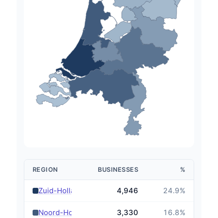
REGION
BUSINESSES
%
›
Zuid-Holland
4,946
24.9
%
›
Noord-Holland
3,330
16.8
%