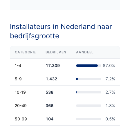
Installateurs in Nederland naar
bedrijfsgrootte
CATEGORIE
BEDRIJVEN
AANDEEL
1-4
17.309
87.0
%
5-9
1.432
7.2
%
10-19
538
2.7
%
20-49
366
1.8
%
50-99
104
0.5
%