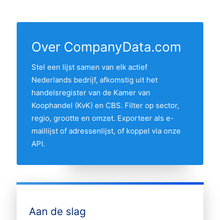
nieuwe inschrijvingen uit het laatste KvK-
oprichtingsjaar. De gegevens komen uit de
In 12 provincies zit minstens één actieve
bestand toe. De regel "Laatst bijgewerkt"
KvK- en CBS-bronnen en worden
installateur uit het overzicht. De provincie
boven aan deze pagina toont de meest
maandelijks opnieuw geverifieerd.
met de meeste installateurs is Zuid-
recente datum.
Over CompanyData.com
Holland, gevolgd door de andere
Stel een lijst samen van elk actief
Randstad-provincies. Gebruik de
Nederlands bedrijf, afkomstig uit het
interactieve kaart hierboven om twee
handelsregister van de Kamer van
provincies te vergelijken op hun aandeel in
Koophandel (KvK) en CBS. Filter op sector,
de markt.
regio, grootte en omzet. Exporteer als e-
maillijst of adressenlijst, of koppel via onze
API.
Aan de slag