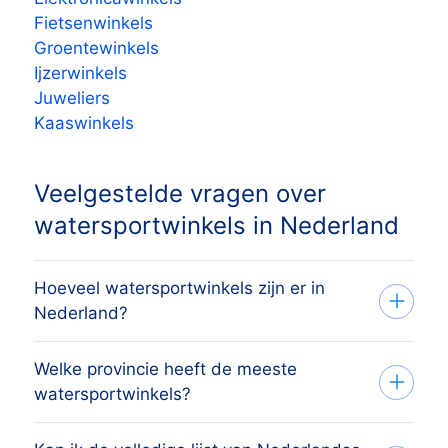
Fietsenwinkels
Groentewinkels
Ijzerwinkels
Juweliers
Kaaswinkels
Veelgestelde vragen over
watersportwinkels in Nederland
Hoeveel watersportwinkels zijn er in
Nederland?
Welke provincie heeft de meeste
Het overzicht bevat 3.340 actieve
watersportwinkels?
watersportwinkels verspreid over alle 12
provincies, afkomstig uit het