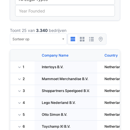
Toont 25 van
3.340
bedrijven
Company Name
Country
1
Intertoys B.V.
Netherlands
2
Mammoet Merchandise B.V.
Netherlands
3
Shoppartners Speelgoed B.V.
Netherlands
4
Lego Nederland B.V.
Netherlands
5
Otto Simon B.V.
Netherlands
6
Toychamp Xl B.V.
Netherlands