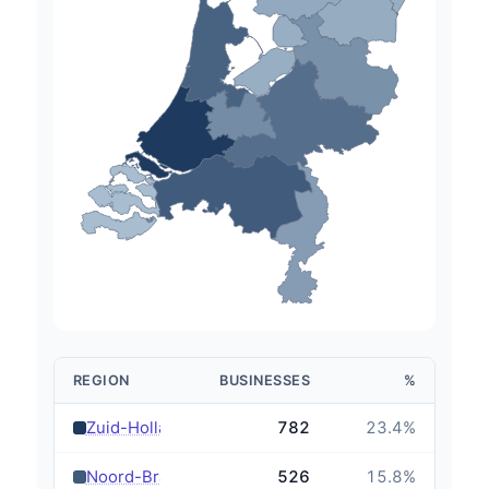
REGION
BUSINESSES
%
›
Zuid-Holland
782
23.4
%
›
Noord-Brabant
526
15.8
%