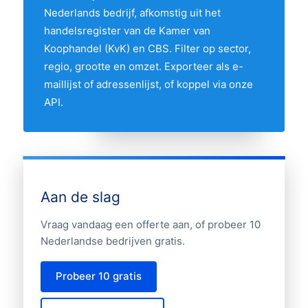
Nederlands bedrijf, afkomstig uit het
provincies. Gebruik de interactieve kaart
handelsregister van de Kamer van
hierboven om twee provincies te
Koophandel (KvK) en CBS. Filter op sector,
vergelijken op hun aandeel in de markt.
regio, grootte en omzet. Exporteer als e-
maillijst of adressenlijst, of koppel via onze
API.
Aan de slag
Vraag vandaag een offerte aan, of probeer 10
Nederlandse bedrijven gratis.
Probeer 10 gratis