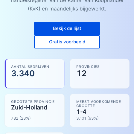
handelsregister van de Kamer van Koophandel
(KvK) en maandelijks bijgewerkt.
Bekijk de lijst
Gratis voorbeeld
AANTAL BEDRIJVEN
PROVINCIES
3.340
12
GROOTSTE PROVINCIE
MEEST VOORKOMENDE
GROOTTE
Zuid-Holland
1-4
782
(23%)
3.101
(
93
%)