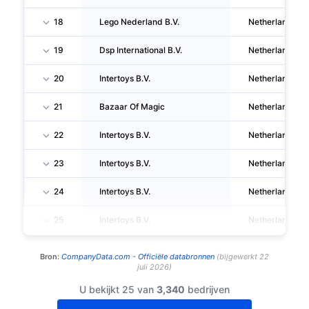
18
Lego Nederland B.V.
Netherlands
19
Dsp International B.V.
Netherlands
20
Intertoys B.V.
Netherlands
21
Bazaar Of Magic
Netherlands
22
Intertoys B.V.
Netherlands
23
Intertoys B.V.
Netherlands
24
Intertoys B.V.
Netherlands
25
Intertoys B.V.
Netherlands
Bron:
CompanyData.com -
Officiële databronnen
(
bijgewerkt
22
juli 2026
)
U bekijkt 25 van
3,340
bedrijven