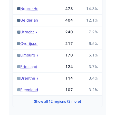
›
Noord-Holland
478
14.3
%
›
Gelderland
404
12.1
%
›
Utrecht
240
7.2
%
›
Overijssel
217
6.5
%
›
Limburg
170
5.1
%
›
Friesland
124
3.7
%
›
Drenthe
114
3.4
%
›
Flevoland
107
3.2
%
Show all 12 regions (2 more)