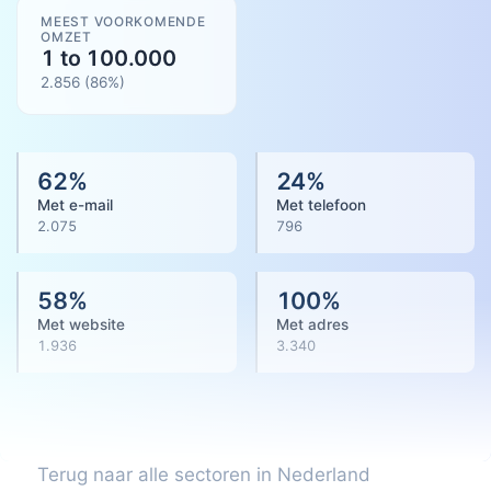
MEEST VOORKOMENDE
OMZET
1 to 100.000
2.856
(
86
%)
62
%
24
%
Met e-mail
Met telefoon
2.075
796
58
%
100
%
Met website
Met adres
1.936
3.340
Terug naar alle sectoren in Nederland