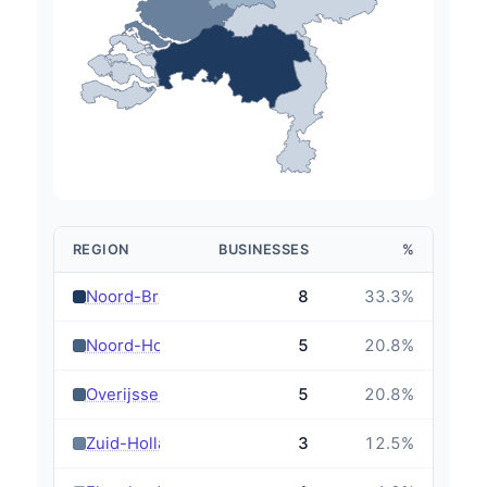
REGION
BUSINESSES
%
›
Noord-Brabant
8
33.3
%
›
Noord-Holland
5
20.8
%
›
Overijssel
5
20.8
%
›
Zuid-Holland
3
12.5
%