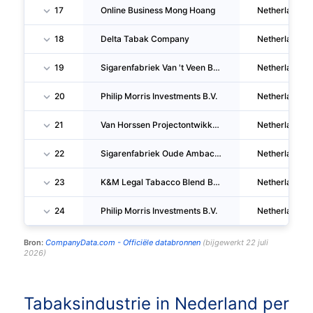
17
Online Business Mong Hoang
Netherlands
18
Delta Tabak Company
Netherlands
19
Sigarenfabriek Van 't Veen B.V.
Netherlands
20
Philip Morris Investments B.V.
Netherlands
21
Van Horssen Projectontwikkeling B.V.
Netherlands
22
Sigarenfabriek Oude Ambacht B.V.
Netherlands
23
K&M Legal Tabacco Blend B.V.
Netherlands
24
Philip Morris Investments B.V.
Netherlands
Bron:
CompanyData.com -
Officiële databronnen
(
bijgewerkt
22 juli
2026
)
Tabaksindustrie in Nederland per