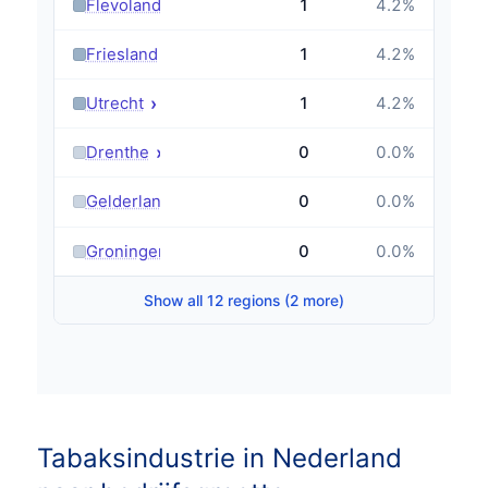
›
Flevoland
1
4.2
%
›
Friesland
1
4.2
%
›
Utrecht
1
4.2
%
›
Drenthe
0
0.0
%
›
Gelderland
0
0.0
%
›
Groningen
0
0.0
%
Show all 12 regions (2 more)
Tabaksindustrie in Nederland