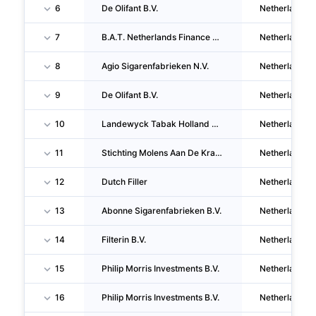
6
De Olifant B.V.
Netherlands
7
B.A.T. Netherlands Finance B.V.
Netherlands
8
Agio Sigarenfabrieken N.V.
Netherlands
9
De Olifant B.V.
Netherlands
10
Landewyck Tabak Holland B.V.
Netherlands
11
Stichting Molens Aan De Kralingse Plas
Netherlands
12
Dutch Filler
Netherlands
13
Abonne Sigarenfabrieken B.V.
Netherlands
14
Filterin B.V.
Netherlands
15
Philip Morris Investments B.V.
Netherlands
16
Philip Morris Investments B.V.
Netherlands