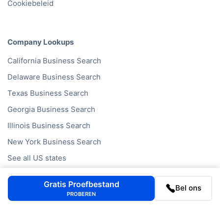
Cookiebeleid
Company Lookups
California
Business Search
Delaware
Business Search
Texas
Business Search
Georgia
Business Search
Illinois
Business Search
New York
Business Search
See all US states
Gratis Proefbestand
Bel ons
PROBEREN
We strive for accuracy but cannot guarantee the accuracy,