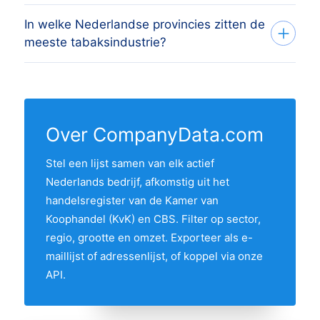
e-mailadres (waar beschikbaar), website,
voorbeeld aan als je de gegevens wilt
In welke Nederlandse provincies zitten de
Maandelijks. Bij elke update verwijderen
KvK-nummer, btw-nummer,
beoordelen voordat je koopt.
meeste tabaksindustrie?
we opgeheven bedrijven en voegen we
bedrijfsgrootte, omzetklasse en
nieuwe inschrijvingen uit het laatste KvK-
oprichtingsjaar. De gegevens komen uit de
In 7 provincies zit minstens één actieve
bestand toe. De regel "Laatst bijgewerkt"
KvK- en CBS-bronnen en worden
tabaksindustrie uit het overzicht. De
boven aan deze pagina toont de meest
maandelijks opnieuw geverifieerd.
provincie met de meeste tabaksindustrie
recente datum.
Over CompanyData.com
is Noord-Brabant, gevolgd door de
Stel een lijst samen van elk actief
andere Randstad-provincies. Gebruik de
Nederlands bedrijf, afkomstig uit het
interactieve kaart hierboven om twee
handelsregister van de Kamer van
provincies te vergelijken op hun aandeel in
Koophandel (KvK) en CBS. Filter op sector,
de markt.
regio, grootte en omzet. Exporteer als e-
maillijst of adressenlijst, of koppel via onze
API.