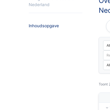
Ove
Nederland
Ned
Inhoudsopgave
Toont 