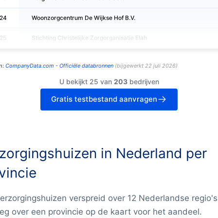
24
Woonzorgcentrum De Wijkse Hof B.V.
25
Stichting Christelijke Zorgorganisatie Elah
n:
CompanyData.com -
Officiële databronnen
(
bijgewerkt
22 juli 2026
)
U bekijkt 25 van
203
bedrijven
Gratis testbestand aanvragen
zorgingshuizen in Nederland per
vincie
erzorgingshuizen verspreid over 12 Nederlandse regio's
g over een provincie op de kaart voor het aandeel.