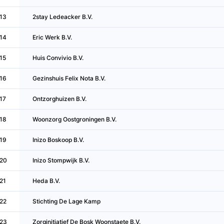
13
2stay Ledeacker B.V.
14
Eric Werk B.V.
15
Huis Convivio B.V.
16
Gezinshuis Felix Nota B.V.
17
Ontzorghuizen B.V.
18
Woonzorg Oostgroningen B.V.
19
Inizo Boskoop B.V.
20
Inizo Stompwijk B.V.
21
Heda B.V.
22
Stichting De Lage Kamp
23
Zorginitiatief De Bosk Woonstaete B.V.