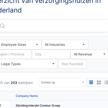
rzicht van verzorgingshuizen in
erland
Stichting Interakt Contour Groep
25 van
203
bedrijven
Company Name
1
Stichting Interakt Contour Groep