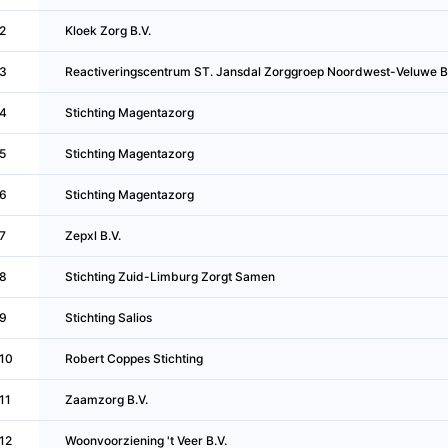
2
Kloek Zorg B.V.
3
Reactiveringscentrum ST. Jansdal Zorggroep Noordwest-Veluwe B
4
Stichting Magentazorg
5
Stichting Magentazorg
6
Stichting Magentazorg
7
Zepxl B.V.
8
Stichting Zuid-Limburg Zorgt Samen
9
Stichting Salios
10
Robert Coppes Stichting
11
Zaamzorg B.V.
12
Woonvoorziening 't Veer B.V.