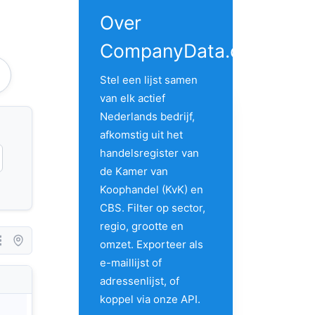
Over
CompanyData.com
Stel een lijst samen
van elk actief
Nederlands bedrijf,
afkomstig uit het
handelsregister van
de Kamer van
Koophandel (KvK) en
CBS. Filter op sector,
regio, grootte en
omzet. Exporteer als
e-maillijst of
adressenlijst, of
Country
City
Address 1
koppel via onze API.
Netherlands
Nunspeet
Elspeterweg 22