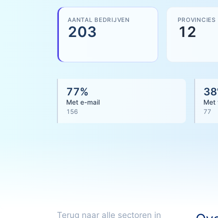
AANTAL BEDRIJVEN
PROVINCIES
203
12
77
%
38
Met e-mail
Met 
156
77
Terug naar alle sectoren in