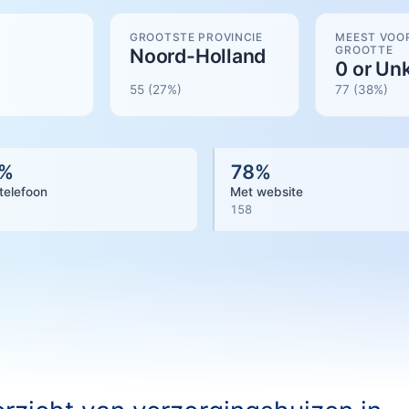
GROOTSTE PROVINCIE
MEEST VOO
GROOTTE
Noord-Holland
0 or U
55
(27%)
77
(
38
%)
%
78
%
telefoon
Met website
158