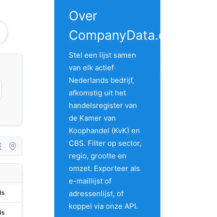
Over
CompanyData.com
Stel een lijst samen
van elk actief
Nederlands bedrijf,
afkomstig uit het
handelsregister van
de Kamer van
Koophandel (KvK) en
CBS. Filter op sector,
regio, grootte en
omzet. Exporteer als
City
Address 1
State/
e-maillijst of
adressenlijst, of
ds
Amsterdam
Herengracht 436
Noord
koppel via onze API.
ds
Oud-beijerland
Industrieweg 13
Zuid-h