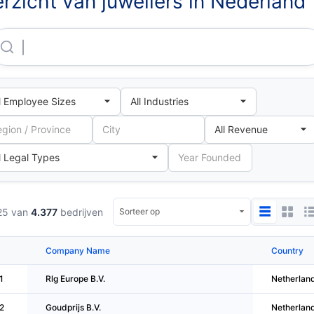
rzicht van juweliers in Nederland
Rlg Europe B.V.
25 van
4.377
bedrijven
Company Name
Country
1
Rlg Europe B.V.
Netherlan
2
Goudprijs B.V.
Netherlan