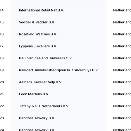
14
International Retail Net B.V.
Netherlan
15
Vedder & Vedder B.V.
Netherlan
16
Rosefield Watches B.V.
Netherlan
17
Lyppens Juweliers B.V.
Netherlan
18
Paul Van Zeeland Juweliers C.V.
Netherlan
19
Rikkoert Juweliersbedrijven In 't Silverhuys B.V.
Netherlan
20
Aalbers Juwelier Velp B.V.
Netherlan
21
Leon Martens B.V.
Netherlan
22
Tiffany & CO. Netherlands B.V.
Netherlan
23
Pandora Jewelry B.V.
Netherlan
24
Pandora Jewelry B.V.
Netherlan