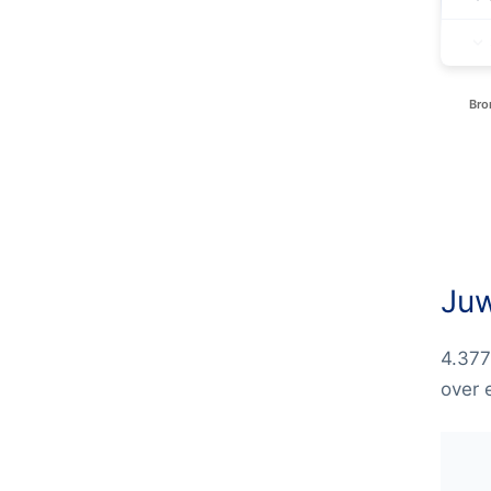
Bro
Juw
4.377
over 