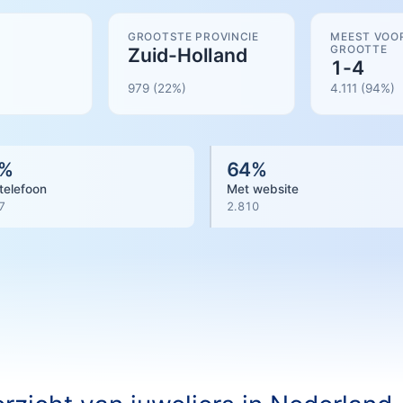
GROOTSTE PROVINCIE
MEEST VOO
GROOTTE
Zuid-Holland
1-4
979
(22%)
4.111
(
94
%)
%
64
%
telefoon
Met website
7
2.810