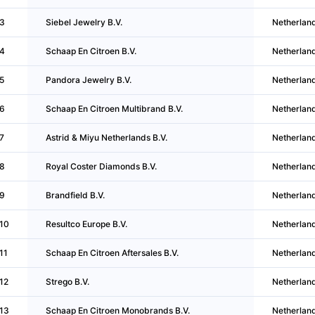
3
Siebel Jewelry B.V.
Netherlan
4
Schaap En Citroen B.V.
Netherlan
5
Pandora Jewelry B.V.
Netherlan
6
Schaap En Citroen Multibrand B.V.
Netherlan
7
Astrid & Miyu Netherlands B.V.
Netherlan
8
Royal Coster Diamonds B.V.
Netherlan
9
Brandfield B.V.
Netherlan
10
Resultco Europe B.V.
Netherlan
11
Schaap En Citroen Aftersales B.V.
Netherlan
12
Strego B.V.
Netherlan
13
Schaap En Citroen Monobrands B.V.
Netherlan