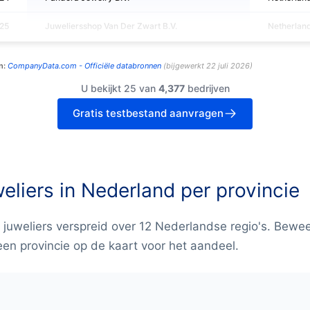
25
Juweliersshop Van Der Zwart B.V.
Netherlan
n:
CompanyData.com -
Officiële databronnen
(
bijgewerkt
22 juli 2026
)
U bekijkt 25 van
4,377
bedrijven
Gratis testbestand aanvragen
eliers in Nederland per provincie
 juweliers verspreid over 12 Nederlandse regio's. Bewe
een provincie op de kaart voor het aandeel.