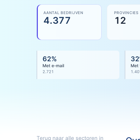
AANTAL BEDRIJVEN
PROVINCIES
4.377
12
62
%
32
Met e-mail
Met 
2.721
1.40
Terug naar alle sectoren in