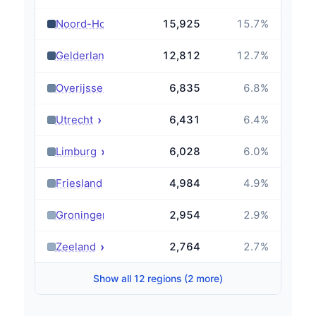
›
Noord-Holland
15,925
15.7
%
›
Gelderland
12,812
12.7
%
›
Overijssel
6,835
6.8
%
›
Utrecht
6,431
6.4
%
›
Limburg
6,028
6.0
%
›
Friesland
4,984
4.9
%
›
Groningen
2,954
2.9
%
›
Zeeland
2,764
2.7
%
Show all 12 regions (2 more)