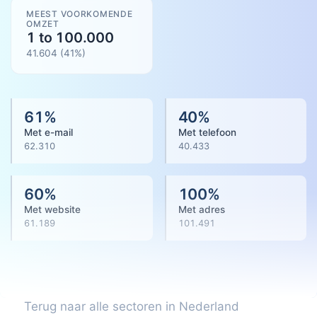
MEEST VOORKOMENDE
OMZET
1 to 100.000
41.604
(
41
%)
61
%
40
%
Met e-mail
Met telefoon
62.310
40.433
60
%
100
%
Met website
Met adres
61.189
101.491
Terug naar alle sectoren in Nederland