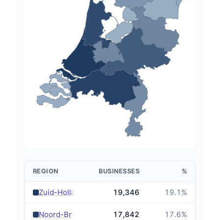
REGION
BUSINESSES
%
›
Zuid-Holland
19,346
19.1
%
›
Noord-Brabant
17,842
17.6
%