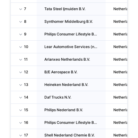
7
Tata Steel Ijmuiden B.V.
Netherlands
8
Synthomer Middelburg B.V.
Netherlands
9
Philips Consumer Lifestyle B.V.
Netherlands
10
Lear Automotive Services (netherlands) B.V.
Netherlands
11
Arlanxeo Netherlands B.V.
Netherlands
12
B/E Aerospace B.V.
Netherlands
13
Heineken Nederland B.V.
Netherlands
14
Daf Trucks N.V.
Netherlands
15
Philips Nederland B.V.
Netherlands
16
Philips Consumer Lifestyle B.V.
Netherlands
17
Shell Nederland Chemie B.V.
Netherlands