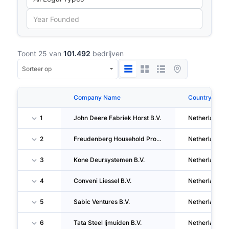
Toont 25 van
101.492
bedrijven
Company Name
Country
1
John Deere Fabriek Horst B.V.
Netherlands
2
Freudenberg Household Products B.V.
Netherlands
3
Kone Deursystemen B.V.
Netherlands
4
Conveni Liessel B.V.
Netherlands
5
Sabic Ventures B.V.
Netherlands
6
Tata Steel Ijmuiden B.V.
Netherlands