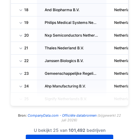
18
And Biopharma B.V.
Netherlands
19
Philips Medical Systems Nederland B.V.
Netherlands
20
Nxp Semiconductors Netherlands B.V.
Netherlands
21
Thales Nederland B.V.
Netherlands
22
Janssen Biologics B.V.
Netherlands
23
Gemeenschappelijke Regeling Westrom
Netherlands
24
Ahp Manufacturing B.V.
Netherlands
25
Signify Netherlands B.V.
Netherlands
Bron:
CompanyData.com -
Officiële databronnen
(
bijgewerkt
22
juli 2026
)
U bekijkt 25 van
101,492
bedrijven