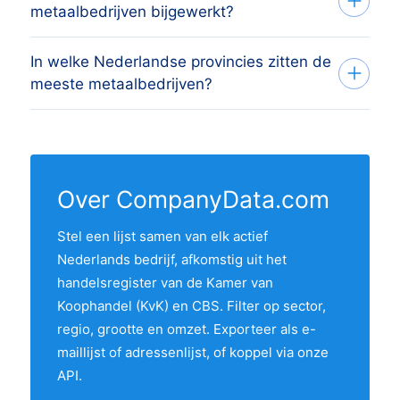
metaalbedrijven bijgewerkt?
volledige adres, telefoonnummer, zakelijk
per e-mail. Vraag eerst een gratis
e-mailadres (waar beschikbaar), website,
voorbeeld aan als je de gegevens wilt
In welke Nederlandse provincies zitten de
Maandelijks. Bij elke update verwijderen
KvK-nummer, btw-nummer,
beoordelen voordat je koopt.
meeste metaalbedrijven?
we opgeheven bedrijven en voegen we
bedrijfsgrootte, omzetklasse en
nieuwe inschrijvingen uit het laatste KvK-
oprichtingsjaar. De gegevens komen uit de
In 12 provincies zit minstens één actieve
bestand toe. De regel "Laatst bijgewerkt"
KvK- en CBS-bronnen en worden
metaalbedrijven uit het overzicht. De
boven aan deze pagina toont de meest
maandelijks opnieuw geverifieerd.
provincie met de meeste metaalbedrijven
recente datum.
Over CompanyData.com
is Zuid-Holland, gevolgd door de andere
Stel een lijst samen van elk actief
Randstad-provincies. Gebruik de
Nederlands bedrijf, afkomstig uit het
interactieve kaart hierboven om twee
handelsregister van de Kamer van
provincies te vergelijken op hun aandeel in
Koophandel (KvK) en CBS. Filter op sector,
de markt.
regio, grootte en omzet. Exporteer als e-
maillijst of adressenlijst, of koppel via onze
API.