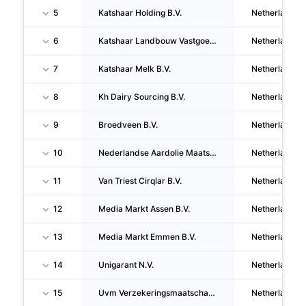
5
Katshaar Holding B.V.
Netherlands
6
Katshaar Landbouw Vastgoed B.V.
Netherlands
7
Katshaar Melk B.V.
Netherlands
8
Kh Dairy Sourcing B.V.
Netherlands
9
Broedveen B.V.
Netherlands
10
Nederlandse Aardolie Maatschappij B.V.
Netherlands
11
Van Triest Cirqlar B.V.
Netherlands
12
Media Markt Assen B.V.
Netherlands
13
Media Markt Emmen B.V.
Netherlands
14
Unigarant N.V.
Netherlands
15
Uvm Verzekeringsmaatschappij N.V.
Netherlands