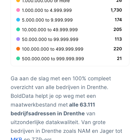
26
1.000.000.000 or more
1,730
1.000.000 to 4.999.999
174
5.000.000 to 9.999.999
205
10.000.000 to 49.999.999
113
50.000.000 to 99.999.999
220
100.000.000 to 499.999.999
21
500.000.000 to 999.999.999
Ga aan de slag met een 100% compleet
overzicht van alle bedrijven in Drenthe.
BoldData helpt je op weg met een
maatwerkbestand met
alle 63.111
bedrijfsadressen in Drenthe
van
uitzonderlijke datakwaliteit. Van grote
bedrijven in Drenthe zoals NAM en Jager tot
MKB
en ZZP-ers.