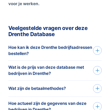
voor je werken.
Veelgestelde vragen over deze
Drenthe Database
Hoe kan ik deze Drenthe bedrijfsadressen
bestellen?
Wat is de prijs van deze database met
We houden het graag simpel. Koop
bedrijven in Drenthe?
adressen bij BoldData in drie simpele
stappen:
We met een prijsstaffel:
hoe meer je
Wat zijn de betaalmethodes?
1. Vertel ons wie je wilt bereiken
koopt, hoe meer korting je krijgt.
Het
minimumorderbedrag van dit
Onze data experts nemen de tijd om je
Hoe actueel zijn de gegevens van deze
Nadat je de bestelling hebt geplaatst bij
adressenbestand is € 425,-. Hiervoor
organisatie, doelgroep en campagne te
bedrijven in Drenthe?