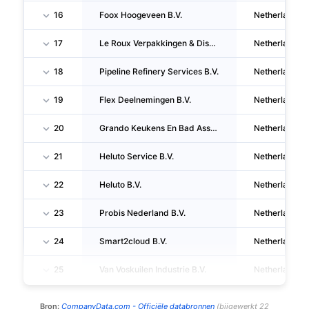
16
Foox Hoogeveen B.V.
Netherlands
17
Le Roux Verpakkingen & Disposables B.V.
Netherlands
18
Pipeline Refinery Services B.V.
Netherlands
19
Flex Deelnemingen B.V.
Netherlands
20
Grando Keukens En Bad Assen B.V.
Netherlands
21
Heluto Service B.V.
Netherlands
22
Heluto B.V.
Netherlands
23
Probis Nederland B.V.
Netherlands
24
Smart2cloud B.V.
Netherlands
25
Van Voskuilen Industrie B.V.
Netherlands
Bron:
CompanyData.com -
Officiële databronnen
(
bijgewerkt
22