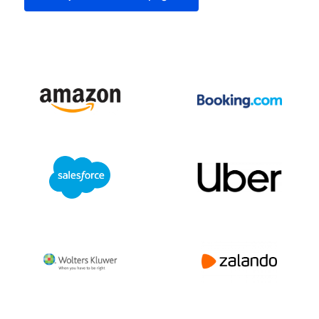
Vrijdag Openingstijden
Vrijdag sluitingstijd
Zaterdag Openingstijden
Zaterdag sluitingsuur
Betalingstypen
Producten
Diensten
Zondag openingstijden
Zondag sluitingstijd
100+ andere datavelden
Andere gegevens nodig? Neem contact
met ons op!