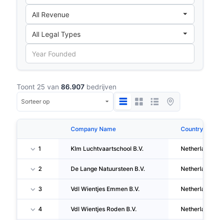
Toont 25 van
86.907
bedrijven
Company Name
Country
1
Klm Luchtvaartschool B.V.
Netherlands
2
De Lange Natuursteen B.V.
Netherlands
3
Vdl Wientjes Emmen B.V.
Netherlands
4
Vdl Wientjes Roden B.V.
Netherlands