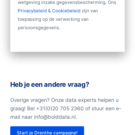
wetgeving inzake gegevensbescherming. Ons
Lengtegraad
moet je rekening houden met een klein
Privacybeleid
&
Cookiebeleid
zijn van
Breedtegraad
foutpercentage.
toepassing op de verwerking van
Omschrijving
persoonsgegevens.
Facebook URL
Voor advies op maat of meer informatie,
TwitterURL
kunt u contact met ons opnemen via
LinkedInURL
+31(0)20 705 2360 of info@bolddata.nl.
YouTubeURL
Wij helpen u graag verder!
Logo
Jaar van Oprichting
Openingstijden
Maandag openingstijden
Heb je een andere vraag?
Maandag sluitingstijd
Dinsdag Openingstijden
Overige vragen? Onze data experts helpen u
Dinsdag sluitingsuur
graag! Bel +31(0)20 705 2360 of stuur een e-
Woensdag Openingstijden
mail naar info@bolddata.nl.
Woensdag sluitingsuur
Donderdag Openingstijden
Start je Drenthe campagne!
Donderdag sluitingsuur