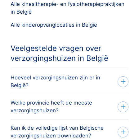
Alle kinesitherapie- en fysiotherapiepraktijken
in België
Alle kinderopvanglocaties in België
Veelgestelde vragen over
verzorgingshuizen in België
Hoeveel verzorgingshuizen zijn er in
België?
Welke provincie heeft de meeste
Het overzicht bevat 25.152 actieve
verzorgingshuizen?
verzorgingshuizen verspreid over alle 10
provincies en Brussels Hoofdstedelijk
Kan ik de volledige lijst van Belgische
De provincie met de meeste
Gewest, afkomstig uit het handelsregister
verzorgingshuizen downloaden?
verzorgingshuizen is Hainaut, gevolgd
van de Kruispuntbank van