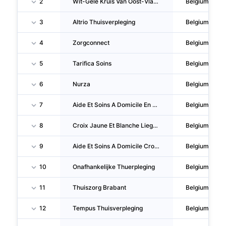
2
Wit-Gele Kruis Van Oost-Vlaanderen
Belgium
3
Altrio Thuisverpleging
Belgium
4
Zorgconnect
Belgium
5
Tarifica Soins
Belgium
6
Nurza
Belgium
7
Aide Et Soins A Domicile En Province De Namur
Belgium
8
Croix Jaune Et Blanche Liege-Huy-Waremme
Belgium
9
Aide Et Soins A Domicile Croix Jaune Et Blanche Tournai-Ath-Lessines-Enghien
Belgium
10
Onafhankelijke Thuerpleging
Belgium
11
Thuiszorg Brabant
Belgium
12
Tempus Thuisverpleging
Belgium