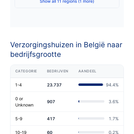
Show all 11 regions (1 more)
Verzorgingshuizen in België naar
bedrijfsgrootte
CATEGORIE
BEDRIJVEN
AANDEEL
1-4
23.737
94.4
%
0 or
907
3.6
%
Unknown
5-9
417
1.7
%
10-19
60
0.2
%