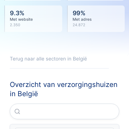
9.3
%
99
%
Met website
Met adres
2.350
24.872
Terug naar alle sectoren in België
Overzicht van verzorgingshuizen
in België
Wit-Gele Kruis Van Limburg