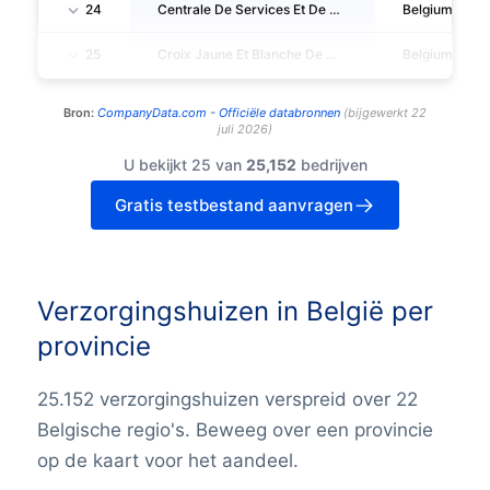
24
Centrale De Services Et De Soins A Domicile De Bruxelles
Belgium
25
Croix Jaune Et Blanche De Mouscron Comines
Belgium
Bron:
CompanyData.com -
Officiële databronnen
(
bijgewerkt
22
juli 2026
)
U bekijkt 25 van
25,152
bedrijven
Gratis testbestand aanvragen
Verzorgingshuizen in België per
provincie
25.152 verzorgingshuizen verspreid over 22
Belgische regio's. Beweeg over een provincie
op de kaart voor het aandeel.