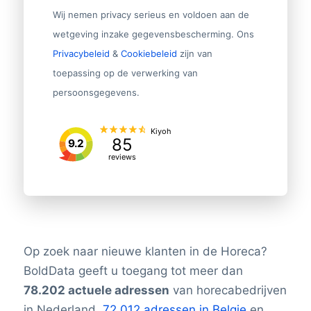
Wij nemen privacy serieus en voldoen aan de
wetgeving inzake gegevensbescherming. Ons
Privacybeleid
&
Cookiebeleid
zijn van
toepassing op de verwerking van
persoonsgegevens.
Kiyoh
85
9.2
reviews
Op zoek naar nieuwe klanten in de Horeca?
BoldData geeft u toegang tot meer dan
78.202 actuele adressen
van horecabedrijven
in Nederland,
72.012 adressen in Belgie
en