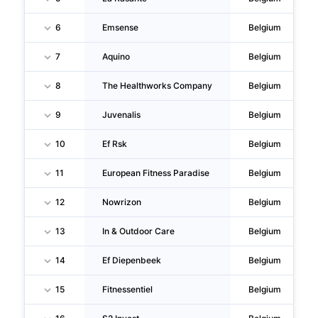
6
Emsense
Belgium
7
Aquino
Belgium
8
The Healthworks Company
Belgium
9
Juvenalis
Belgium
10
Ef Rsk
Belgium
11
European Fitness Paradise
Belgium
12
Nowrizon
Belgium
13
In & Outdoor Care
Belgium
14
Ef Diepenbeek
Belgium
15
Fitnessentiel
Belgium