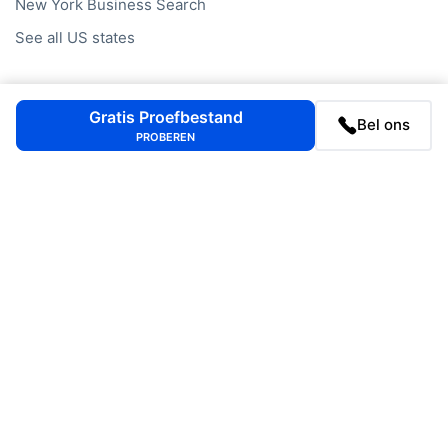
New York
Business Search
See all US states
Gratis Proefbestand
Bel ons
PROBEREN
We strive for accuracy but cannot guarantee the accuracy,
completeness, or timeliness of any data.
Copyright © 2026 CompanyData BV - Alle rechten
voorbehouden
Privacy Statement
Cookiebeleid
Cookie-instellingen
Privacy Waarborg Certificaat
+31 20 705 2360