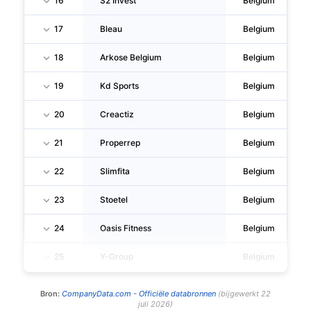
16
S2 Invest
Belgium
17
Bleau
Belgium
18
Arkose Belgium
Belgium
19
Kd Sports
Belgium
20
Creactiz
Belgium
21
Properrep
Belgium
22
Slimfita
Belgium
23
Stoetel
Belgium
24
Oasis Fitness
Belgium
25
Y-Group
Belgium
Bron:
CompanyData.com -
Officiële databronnen
(
bijgewerkt
22
juli 2026
)