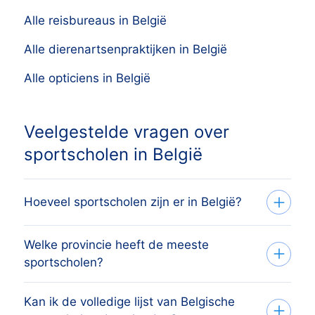
Alle reisbureaus in België
Alle dierenartsenpraktijken in België
Alle opticiens in België
Veelgestelde vragen over
sportscholen in België
Hoeveel sportscholen zijn er in België?
Welke provincie heeft de meeste
Het overzicht bevat 1.967 actieve
sportscholen?
sportscholen verspreid over alle 10
provincies en Brussels Hoofdstedelijk
Kan ik de volledige lijst van Belgische
De provincie met de meeste sportscholen
Gewest, afkomstig uit het handelsregister