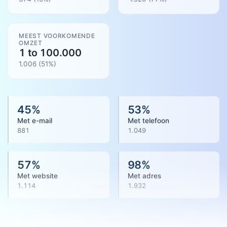
MEEST VOORKOMENDE
OMZET
1 to 100.000
1.006
(
51
%)
45
%
53
%
Met e-mail
Met telefoon
881
1.049
57
%
98
%
Met website
Met adres
1.114
1.932