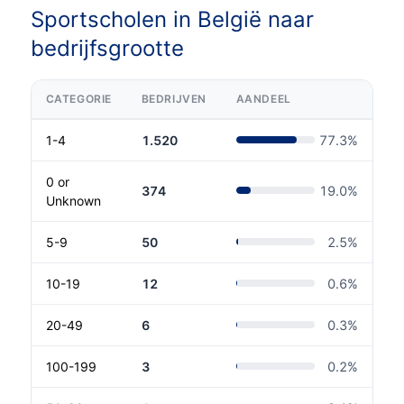
Sportscholen in België naar
bedrijfsgrootte
CATEGORIE
BEDRIJVEN
AANDEEL
1-4
1.520
77.3
%
0 or
374
19.0
%
Unknown
5-9
50
2.5
%
10-19
12
0.6
%
20-49
6
0.3
%
100-199
3
0.2
%