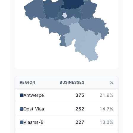
REGION
BUSINESSES
%
Antwerpen
375
21.9
%
Oost-Vlaanderen
252
14.7
%
Vlaams-Brabant
227
13.3
%