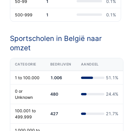
50-99
1
0.1
%
500-999
1
0.1
%
Sportscholen in België naar
omzet
CATEGORIE
BEDRIJVEN
AANDEEL
1 to 100.000
1.006
51.1
%
0 or
480
24.4
%
Unknown
100.001 to
427
21.7
%
499.999
1.000.000 to