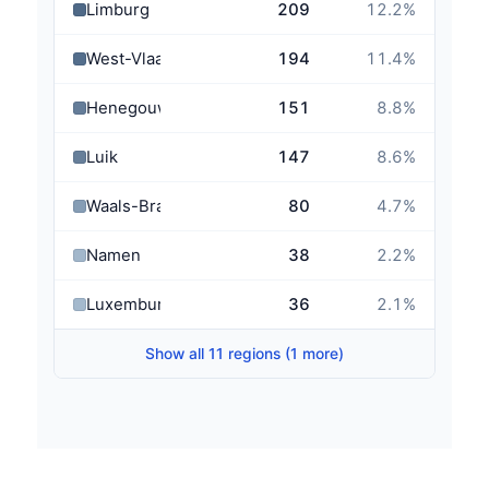
Limburg
209
12.2
%
West-Vlaanderen
194
11.4
%
Henegouwen
151
8.8
%
Luik
147
8.6
%
Waals-Brabant
80
4.7
%
Namen
38
2.2
%
Luxemburg
36
2.1
%
Show all 11 regions (1 more)