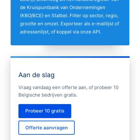
interactieve kaart hierboven om twee
de Kruispuntbank van Ondernemingen
provincies te vergelijken op hun aandeel in
(KBO/BCE) en Statbel. Filter op sector, regio,
de markt.
grootte en omzet. Exporteer als e-maillijst of
adressenlijst, of koppel via onze API.
Aan de slag
Vraag vandaag een offerte aan, of probeer 10
Belgische bedrijven gratis.
Probeer 10 gratis
Offerte aanvragen