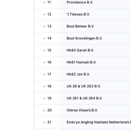
11
Providence B.V.
12
't Tiekoes B.V.
13
Bout Beheer B.V.
14
Bout Grevelingen B.V.
15
Hk80 Sarah B.V.
16
Hk81 Hannah B.V.
17
Hk82 Jan B.V.
18
UK 26 & UK 263 B.V.
19
UK 261 & UK 264 B.V.
20
Ostrea Visserij B.V.
21
Embryo Angling Habitats Netherlands B