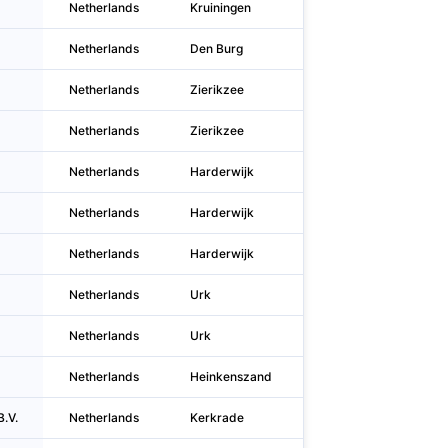
Netherlands
Kruiningen
Ferdinan
Netherlands
Den Burg
Burgerdi
Netherlands
Zierikzee
Werkhav
Netherlands
Zierikzee
Werkhav
Netherlands
Harderwijk
Pasteurd
Netherlands
Harderwijk
Pasteurd
Netherlands
Harderwijk
Pasteurd
Netherlands
Urk
Enkhuize
Netherlands
Urk
Enkhuize
Netherlands
Heinkenszand
Koedijk 1
.V.
Netherlands
Kerkrade
Wiebachs