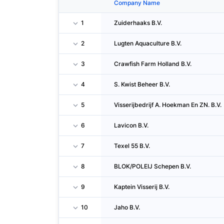
Company Name
1
Zuiderhaaks B.V.
2
Lugten Aquaculture B.V.
3
Crawfish Farm Holland B.V.
4
S. Kwist Beheer B.V.
5
Visserijbedrijf A. Hoekman En ZN. B.V.
6
Lavicon B.V.
7
Texel 55 B.V.
8
BLOK/POLEIJ Schepen B.V.
9
Kaptein Visserij B.V.
10
Jaho B.V.