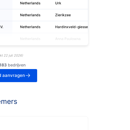
Netherlands
Urk
Molenka
Netherlands
Zierikzee
Deltastra
V.
Netherlands
Hardinxveld-giessendam
Rivierdij
Netherlands
Anna Paulowna
Zwinstra
kt
22 juli 2026
)
183
bedrijven
d aanvragen
emers