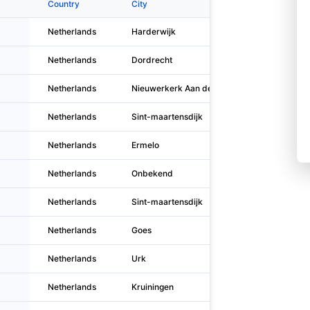
Country
City
Address 
Netherlands
Harderwijk
Pasteurd
Netherlands
Dordrecht
Werf van
Netherlands
Nieuwerkerk Aan den Ijssel
Westeind
Netherlands
Sint-maartensdijk
Het Lint 
Netherlands
Ermelo
Van Bee
Netherlands
Onbekend
Onbeken
Netherlands
Sint-maartensdijk
Binnenk
Netherlands
Goes
Arendstr
Netherlands
Urk
Enkhuize
Netherlands
Kruiningen
Ferdinan