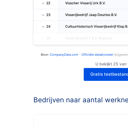
22
Visscher Visserij Urk B.V.
23
Visserijbedrijf Jaap Deurloo B.V.
24
Cultuurhistorisch Visserijbedrijf Klop B.
25
Visserijbedrijf T & S Wigbout
Bron:
CompanyData.com -
Officiële databronnen
(
bijgewer
U bekijkt 25 van
Gratis testbestan
Bedrijven naar aantal werkn