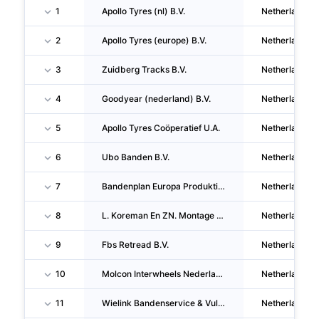
1
Apollo Tyres (nl) B.V.
Netherlands
2
Apollo Tyres (europe) B.V.
Netherlands
3
Zuidberg Tracks B.V.
Netherlands
4
Goodyear (nederland) B.V.
Netherlands
5
Apollo Tyres Coöperatief U.A.
Netherlands
6
Ubo Banden B.V.
Netherlands
7
Bandenplan Europa Produktie B.V.
Netherlands
8
L. Koreman En ZN. Montage B.V.
Netherlands
9
Fbs Retread B.V.
Netherlands
10
Molcon Interwheels Nederland B.V.
Netherlands
11
Wielink Bandenservice & Vulkanisatie B.V.
Netherlands