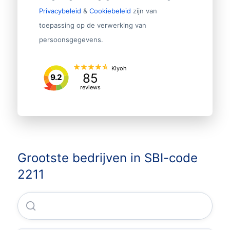
Privacybeleid
&
Cookiebeleid
zijn van
toepassing op de verwerking van
persoonsgegevens.
Kiyoh
85
9.2
reviews
Grootste bedrijven in SBI-code
2211
Apollo Tyres (nl) B.V.