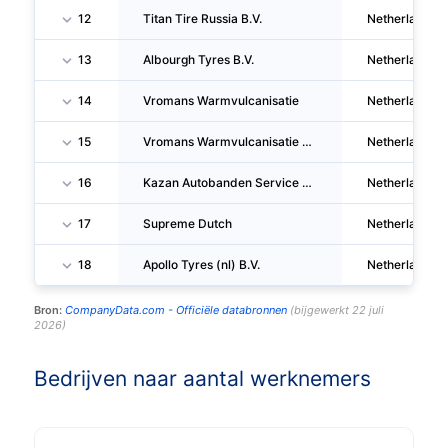
12
Titan Tire Russia B.V.
Netherlands
13
Albourgh Tyres B.V.
Netherlands
14
Vromans Warmvulcanisatie
Netherlands
15
Vromans Warmvulcanisatie B.V.
Netherlands
16
Kazan Autobanden Service B.V.
Netherlands
17
Supreme Dutch
Netherlands
18
Apollo Tyres (nl) B.V.
Netherlands
Bron:
CompanyData.com -
Officiële databronnen
(
bijgewerkt
22 juli
2026
)
Bedrijven naar aantal werknemers