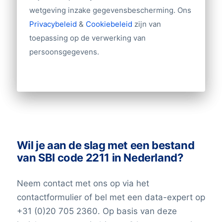
Website
wetgeving inzake gegevensbescherming. Ons
Import/export
Privacybeleid
&
Cookiebeleid
zijn van
Tientallen overige velden
toepassing op de verwerking van
persoonsgegevens.
Andere gegevens nodig? Neem contact
met ons op!
Wil je aan de slag met een bestand
van SBI code 2211 in Nederland?
Neem contact met ons op via het
contactformulier of bel met een data-expert op
+31 (0)20 705 2360. Op basis van deze