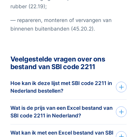
rubber (22.19);
— repareren, monteren of vervangen van
binnenen buitenbanden (45.20.2).
Veelgestelde vragen over ons
bestand van SBI code 2211
Hoe kan ik deze lijst met SBI code 2211 in
Nederland bestellen?
Wat is de prijs van een Excel bestand van
Je vertelt ons je doelgroep via het
SBI code 2211 in Nederland?
aanvraagformulier of telefoon. Op basis
van deze informatie maken wij
Wat kan ik met een Excel bestand van SBI
De prijs is afhankelijk van het aantal
het
adressenbestand dat perfect