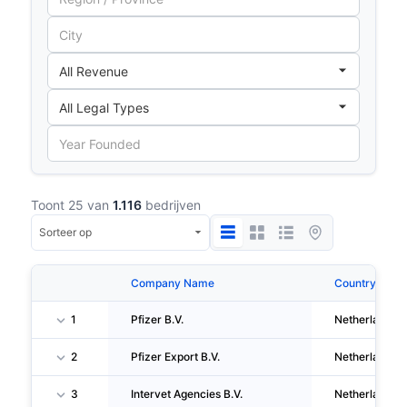
Toont 25 van
1.116
bedrijven
Company Name
Country
1
Pfizer B.V.
Netherlands
2
Pfizer Export B.V.
Netherlands
3
Intervet Agencies B.V.
Netherlands