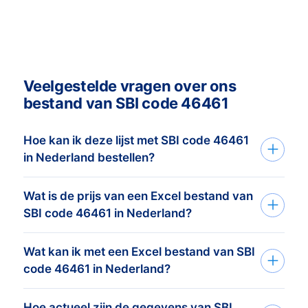
Veelgestelde vragen over ons
bestand van SBI code 46461
Hoe kan ik deze lijst met SBI code 46461
in Nederland bestellen?
Wat is de prijs van een Excel bestand van
Je vertelt ons je doelgroep via het
SBI code 46461 in Nederland?
aanvraagformulier of telefoon. Op basis
van deze informatie maken wij
Wat kan ik met een Excel bestand van SBI
De prijs is afhankelijk van het aantal
het
adressenbestand dat perfect
code 46461 in Nederland?
adressen en de adresgegevens die u
afgestemd is op je doelgroep
en
nodig heeft. Bekijk
hier
onze prijslijst. Het
doelstelling. Vervolgens sturen wij je
Hoe actueel zijn de gegevens van SBI