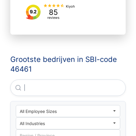
Kiyoh
85
9.2
reviews
Grootste bedrijven in SBI-code
46461
Pfizer B.V.