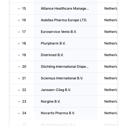
15
Alliance Healthcare Management Services (nederland) B.V.
Netherlands
16
Astellas Pharma Europe LTD.
Netherlands
17
Euroservice Venlo B.V.
Netherlands
18
Pluripharm B.V.
Netherlands
19
Distrimed B.V.
Netherlands
20
Stichting International Dispensary Association
Netherlands
21
Sciensus International B.V.
Netherlands
22
Janssen-Cilag B.V.
Netherlands
23
Norgine B.V.
Netherlands
24
Novartis Pharma B.V.
Netherlands
25
Mundipharma Dc B.V.
Netherlands