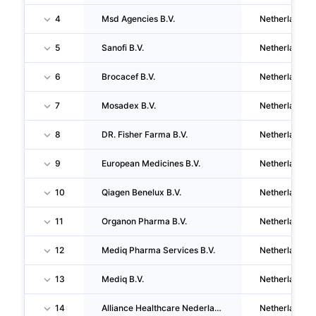
4
Msd Agencies B.V.
Netherlands
5
Sanofi B.V.
Netherlands
6
Brocacef B.V.
Netherlands
7
Mosadex B.V.
Netherlands
8
DR. Fisher Farma B.V.
Netherlands
9
European Medicines B.V.
Netherlands
10
Qiagen Benelux B.V.
Netherlands
11
Organon Pharma B.V.
Netherlands
12
Mediq Pharma Services B.V.
Netherlands
13
Mediq B.V.
Netherlands
14
Alliance Healthcare Nederland B.V.
Netherlands