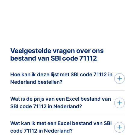
Veelgestelde vragen over ons
bestand van SBI code 71112
Hoe kan ik deze lijst met SBI code 71112 in
Nederland bestellen?
Wat is de prijs van een Excel bestand van
Je vertelt ons je doelgroep via het
SBI code 71112 in Nederland?
aanvraagformulier of telefoon. Op basis
van deze informatie maken wij
Wat kan ik met een Excel bestand van SBI
De prijs is afhankelijk van het aantal
het
adressenbestand dat perfect
code 71112 in Nederland?
adressen en de adresgegevens die u
afgestemd is op je doelgroep
en