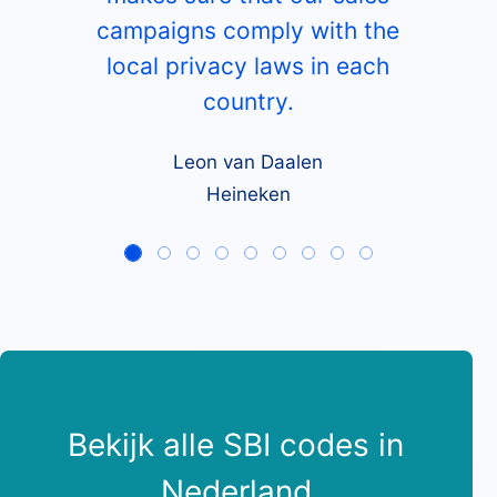
campaigns comply with the
local privacy laws in each
country.
Leon van Daalen
Heineken
Bekijk alle SBI codes in
Nederland