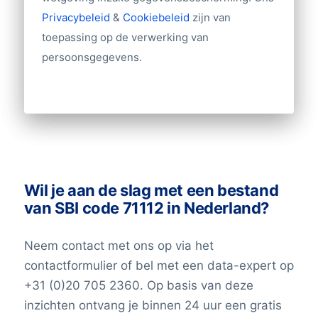
Import/export
Privacybeleid
&
Cookiebeleid
zijn van
Tientallen overige velden
toepassing op de verwerking van
persoonsgegevens.
Andere gegevens nodig? Neem contact
met ons op!
Wil je aan de slag met een bestand
van SBI code 71112 in Nederland?
Neem contact met ons op via het
contactformulier of bel met een data-expert op
+31 (0)20 705 2360. Op basis van deze
inzichten ontvang je binnen 24 uur een gratis