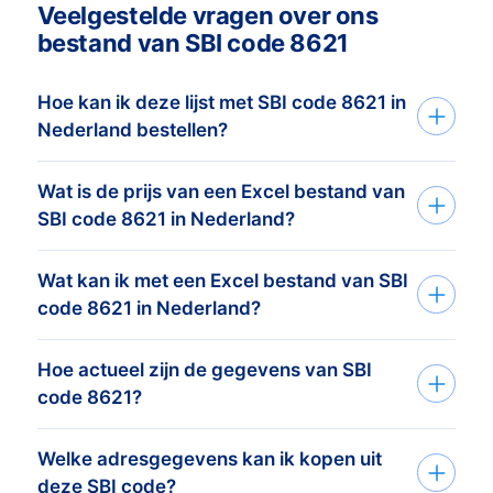
Veelgestelde vragen over ons
bestand van SBI code 8621
Hoe kan ik deze lijst met SBI code 8621 in
Nederland bestellen?
Wat is de prijs van een Excel bestand van
Je vertelt ons je doelgroep via het
SBI code 8621 in Nederland?
aanvraagformulier of telefoon. Op basis
van deze informatie maken wij
Wat kan ik met een Excel bestand van SBI
De prijs is afhankelijk van het aantal
het
adressenbestand dat perfect
code 8621 in Nederland?
adressen en de adresgegevens die u
afgestemd is op je doelgroep
en
nodig heeft. Bekijk
hier
onze prijslijst. Het
doelstelling. Vervolgens sturen wij je
Hoe actueel zijn de gegevens van SBI
Onze data wordt gebruikt door 2.000+
minimumorderbedrag van dit
binnen een dag een vrijblijvende telling
code 8621?
klanten voor het creëren van kansen.
adressenbestand is € 425,-. Hiervoor
van het aantal adressen van je doelgroep
Denk hierbij aan email marketing,
kunt u ongeveer 1.000 actuele adressen
inclusief prijsopgave. Wil je de bestelling
Welke adresgegevens kan ik kopen uit
BoldData levert alleen
telemarketing en direct marketing.
kopen. Vertel ons je doelgroep en
plaatsen? Bevestig simpelweg je selectie
deze SBI code?