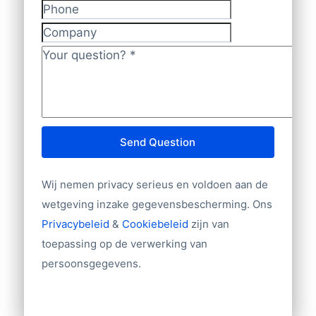
Phone
Volledig Postadres (Bedrijfsnaam –
Company
Adres – Woonplaats – Postbusadres)
Your question?
*
Telefoonnummer
Naam contactpersoon
Functie contactpersoon
E-mailadres
Bedrijfsgrootte (aantal werknemers,
Send Question
omzet, aantal filialen)
Branche
Wij nemen privacy serieus en voldoen aan de
Website
wetgeving inzake gegevensbescherming. Ons
Import/export
Privacybeleid
&
Cookiebeleid
zijn van
Tientallen overige velden
toepassing op de verwerking van
persoonsgegevens.
Andere gegevens nodig? Neem contact
met ons op!