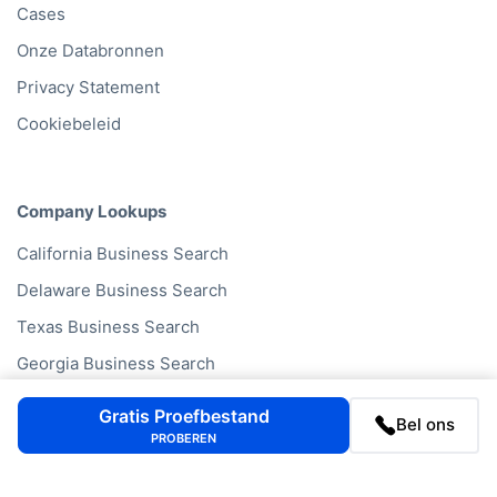
Cases
Onze Databronnen
Privacy Statement
Cookiebeleid
Company Lookups
California
Business Search
Delaware
Business Search
Texas
Business Search
Georgia
Business Search
Illinois
Business Search
Gratis Proefbestand
Bel ons
New York
Business Search
PROBEREN
See all US states