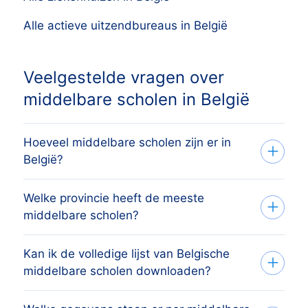
Alle actieve uitzendbureaus in België
Veelgestelde vragen over
middelbare scholen in België
Hoeveel middelbare scholen zijn er in
België?
Welke provincie heeft de meeste
Het overzicht bevat 3.928 actieve
middelbare scholen?
middelbare scholen verspreid over alle 10
provincies en Brussels Hoofdstedelijk
Kan ik de volledige lijst van Belgische
De provincie met de meeste middelbare
Gewest, afkomstig uit het handelsregister
middelbare scholen downloaden?
scholen is Oost Vlaanderen, gevolgd door
van de Kruispuntbank van
de andere economisch sterke provincies.
Ondernemingen (KBO/BCE) en