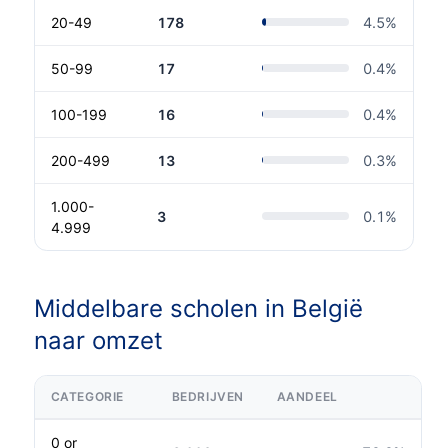
20-49
178
4.5
%
50-99
17
0.4
%
100-199
16
0.4
%
200-499
13
0.3
%
1.000-
3
0.1
%
4.999
Middelbare scholen in België
naar omzet
CATEGORIE
BEDRIJVEN
AANDEEL
0 or