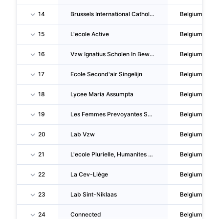
14
Brussels International Catholic School - Secondaire
Belgium
15
L'ecole Active
Belgium
16
Vzw Ignatius Scholen In Beweging
Belgium
17
Ecole Second'air Singelijn
Belgium
18
Lycee Maria Assumpta
Belgium
19
Les Femmes Prevoyantes Socialistes Du Bassin De Charleroi
Belgium
20
Lab Vzw
Belgium
21
L'ecole Plurielle, Humanites Cooperatives
Belgium
22
La Cev-Liège
Belgium
23
Lab Sint-Niklaas
Belgium
24
Connected
Belgium