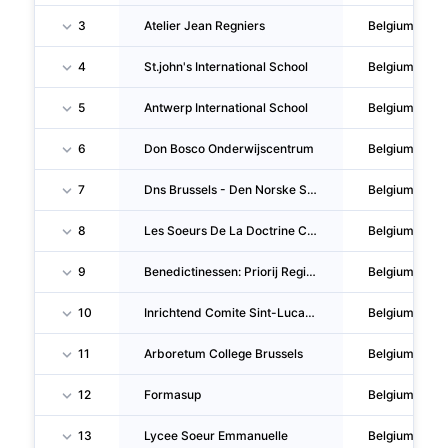
3
Atelier Jean Regniers
Belgium
4
St.john's International School
Belgium
5
Antwerp International School
Belgium
6
Don Bosco Onderwijscentrum
Belgium
7
Dns Brussels - Den Norske Skolen I Brussel
Belgium
8
Les Soeurs De La Doctrine Chretienne
Belgium
9
Benedictinessen: Priorij Regina Pacis, Schotenhof
Belgium
10
Inrichtend Comite Sint-Lucas Gent
Belgium
11
Arboretum College Brussels
Belgium
12
Formasup
Belgium
13
Lycee Soeur Emmanuelle
Belgium