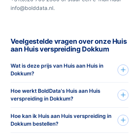
info@bolddata.nl.
Veelgestelde vragen over onze Huis
aan Huis verspreiding Dokkum
Wat is deze prijs van Huis aan Huis in
Dokkum?
Hoe werkt BoldData's Huis aan Huis
De prijsstelling is eenvoudig; we rekenen
verspreiding in Dokkum?
een prijs per adres. Deze prijs is afhankelijk
1.) Vertel ons welke regio je
van het aantal huishoudens dat je wil
Hoe kan ik Huis aan Huis verspreiding in
bereiken. De minimale bestelwaarde is €
wilt bereiken
Dokkum bestellen?
925, -. Dit komt overeen met ongeveer
5.000 up-to-date consumenten
Onze data experts nemen de tijd om je