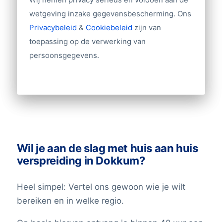
5.) Bereik alle Nederlanders
helpen!
wetgeving inzake gegevensbescherming. Ons
of Dokkumers
Privacybeleid
&
Cookiebeleid
zijn van
Op de afgesproken datum bereik je op
toepassing op de verwerking van
een effectieve en laagdrempelige manier
persoonsgegevens.
je doelgroep in Nederland met je brief of
folder.
Wil je aan de slag met huis aan huis
verspreiding in Dokkum?
Heel simpel: Vertel ons gewoon wie je wilt
bereiken en in welke regio.