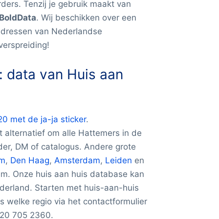
rders. Tenzij je gebruik maakt van
 BoldData
. Wij beschikken over een
 adressen van Nederlandse
verspreiding!
m: data van Huis aan
0 met de ja-ja sticker
.
 alternatief om alle Hattemers in de
lder, DM of catalogus. Andere grote
am
,
Den Haag
,
Amsterdam
,
Leiden
en
em. Onze huis aan huis database kan
derland. Starten met huis-aan-huis
s welke regio via het contactformulier
0)20 705 2360.