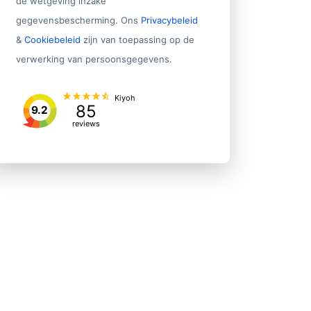
de wetgeving inzake
gegevensbescherming. Ons
Privacybeleid
&
Cookiebeleid
zijn van toepassing op de
verwerking van persoonsgegevens.
Kiyoh
85
9.2
reviews