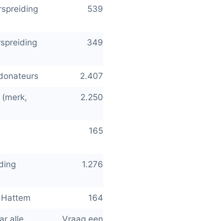
rspreiding
539
rspreiding
349
 donateurs
2.407
 (merk,
2.250
165
ding
1.276
g Hattem
164
ar alle
Vraag een