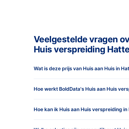
Veelgestelde vragen ov
Huis verspreiding Hatt
Wat is deze prijs van Huis aan Huis in H
De prijsstelling is eenvoudig; we rekenen ee
Hoe werkt BoldData's Huis aan Huis vers
afhankelijk van het aantal huishoudens dat
1.) Vertel ons welke regio
bestelwaarde is € 925, -. Dit komt overee
Hoe kan ik Huis aan Huis verspreiding in
date consumenten huishoudens. Bekijk
hi
Onze data experts nemen de tijd om je o
campagne te leren kennen. Gebaseerd op
Let op: De prijs voor verspreiden en dru
Je vertelt ons je doelgroep en de gewens