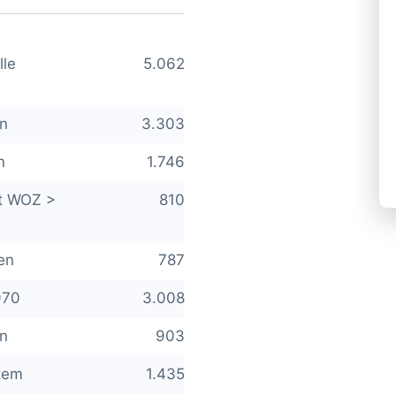
lle
5.062
en
3.303
n
1.746
et WOZ >
810
en
787
970
3.008
en
903
ttem
1.435