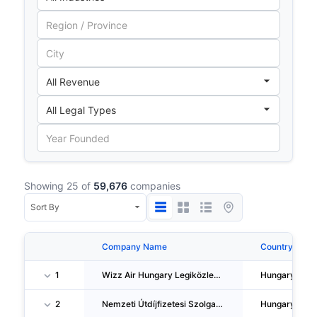
Showing 25 of
59,676
companies
Company Name
Country
1
Wizz Air Hungary Legiközlekedesi Zartköruen Muködö Reszvenytarsasag
Hungary
2
Nemzeti Útdíjfizetesi Szolgaltató Zartköruen Muködö Reszvenytarsasag
Hungary