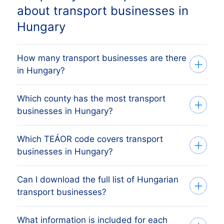
about transport businesses in
Hungary
How many transport businesses are there
in Hungary?
Which county has the most transport
Our list tracks 59,676 active transport
businesses in Hungary?
businesses across every Hungarian
county, sourced from the Cégbíróság
Which TEÁOR code covers transport
The county with the most transport
(Hungarian Business Register) and
businesses in Hungary?
businesses is BUDAPEST MEGYE,
verified monthly. The exact count changes
followed by the other major economic
as firms register, dissolve and merge.
Can I download the full list of Hungarian
Hungarian transport businesses are
centres. The full county breakdown above
transport businesses?
classified under TEÁOR section H
shows the share each Hungarian county
(Transportation and storage) in the
holds.
What information is included for each
Yes. Apply your filters (county, size,
TEÁOR system, which is Hungary's