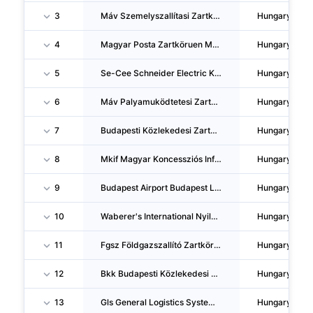
3
Máv Szemelyszallítasi Zartköruen Muködö Reszvenytarsasag
Hungary
4
Magyar Posta Zartköruen Muködö Reszvenytarsasag
Hungary
5
Se-Cee Schneider Electric Közep-Kelet Európai Korlatolt Felelössegu Tarsasag
Hungary
6
Máv Palyamuködtetesi Zartköruen Muködö Reszvenytarsasag
Hungary
7
Budapesti Közlekedesi Zartköruen Muködö Reszvenytarsasag
Hungary
8
Mkif Magyar Koncessziós Infrastruktúra Fejlesztö Zartköruen Muködö Reszvenytarsasag
Hungary
9
Budapest Airport Budapest Liszt Ferenc Nemzetközi Repulöter Uzemeltetö Zartköruen Muködö Reszvenytarsasag
Hungary
10
Waberer's International Nyilvanosan Muködö Reszvenytarsasag
Hungary
11
Fgsz Földgazszallító Zartköruen Muködö Reszvenytarsasag
Hungary
12
Bkk Budapesti Közlekedesi Központ Zartköruen Muködö Reszvenytarsasag
Hungary
13
Gls General Logistics Systems Hungary Csomag-Logisztikai Korlatolt Felelössegu Tarsasag
Hungary