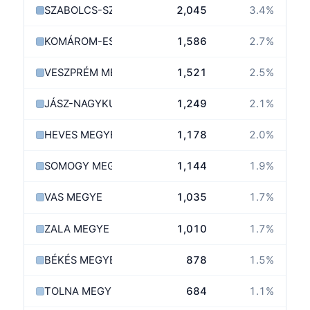
SZABOLCS-SZATMÁR-BEREG MEGYE
2,045
3.4
%
KOMÁROM-ESZTERGOM MEGYE
1,586
2.7
%
VESZPRÉM MEGYE
1,521
2.5
%
JÁSZ-NAGYKUN-SZOLNOK MEGYE
1,249
2.1
%
HEVES MEGYE
1,178
2.0
%
SOMOGY MEGYE
1,144
1.9
%
VAS MEGYE
1,035
1.7
%
ZALA MEGYE
1,010
1.7
%
BÉKÉS MEGYE
878
1.5
%
TOLNA MEGYE
684
1.1
%