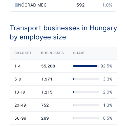
NÓGRÁD MEGYE
592
1.0
%
Transport businesses in Hungary
by employee size
BRACKET
BUSINESSES
SHARE
1-4
55,208
92.5
%
5-9
1,971
3.3
%
10-19
1,215
2.0
%
20-49
752
1.3
%
50-99
269
0.5
%