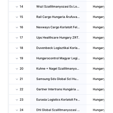
14
Wszl Szallítmanyozasi Es Logisztikai Korlatolt Felelössegu Tarsasag
Hungary
15
Rail Cargo Hungaria Árufuvarozasi Zartköruen Muködö Reszvenytarsasag
Hungary
16
Nexways Cargo Korlatolt Felelössegu Tarsasag
Hungary
17
Ups Healthcare Hungary ZRT.
Hungary
18
Duvenbeck Logisztikai Korlatolt Felelössegu Tarsasag
Hungary
19
Hungarocontrol Magyar Legiforgalmi Szolgalat Zartköruen Muködö Reszvenytarsasag
Hungary
20
Kuhne + Nagel Szallítmanyozasi Korlatolt Felelössegu Tarsasag
Hungary
21
Samsung Sds Global Scl Hungary KFT.
Hungary
22
Gartner Intertrans Hungária Nemzetközi Fuvarozasi Szallítmanyozasi Korlatolt Felelössegu Tarsasag
Hungary
23
Eurasia Logistics Korlatolt Felelössegu Tarsasag
Hungary
24
Dhl Global Szallítmanyozasi Korlatolt Felelössegu Tarsasag
Hungary