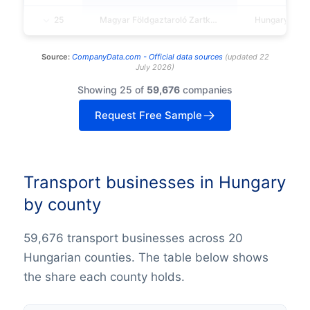
25
Magyar Földgaztaroló Zartköruen Muködö Reszvenytarsasag
Hungary
Source:
CompanyData.com -
Official data sources
(
updated
22
July 2026
)
Showing 25 of
59,676
companies
Request Free Sample
Transport businesses in Hungary
by county
59,676 transport businesses across 20
Hungarian counties. The table below shows
the share each county holds.