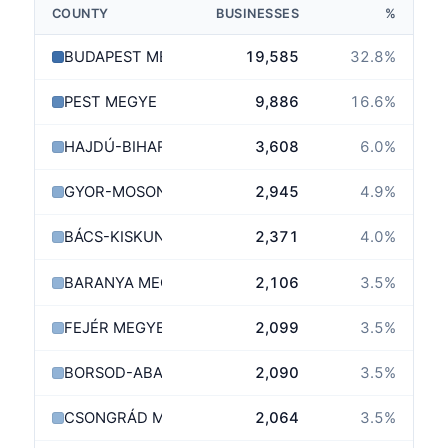
COUNTY
BUSINESSES
%
BUDAPEST MEGYE
19,585
32.8
%
PEST MEGYE
9,886
16.6
%
HAJDÚ-BIHAR MEGYE
3,608
6.0
%
GYOR-MOSON-SOPRON MEGYE
2,945
4.9
%
BÁCS-KISKUN MEGYE
2,371
4.0
%
BARANYA MEGYE
2,106
3.5
%
FEJÉR MEGYE
2,099
3.5
%
BORSOD-ABAÚJ-ZEMPLÉN MEGYE
2,090
3.5
%
CSONGRÁD MEGYE
2,064
3.5
%