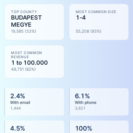
TOP COUNTY
MOST COMMON SIZE
BUDAPEST
1-4
MEGYE
19,585
(33%)
55,208
(
93
%)
MOST COMMON
REVENUE
1 to 100.000
48,751
(
82
%)
2.4
%
6.1
%
With email
With phone
1,444
3,621
4.5
%
100
%