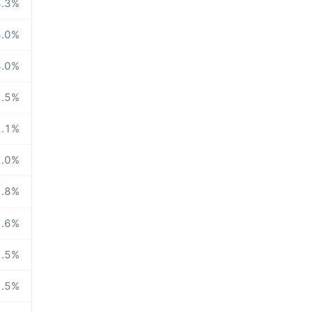
.3
%
.0
%
.0
%
.5
%
.1
%
.0
%
.8
%
.6
%
.5
%
.5
%