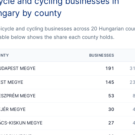
ycle and cycling businesses in
gary by county
icycle and cycling businesses across 20 Hungarian coun
able below shows the share each county holds.
UNTY
BUSINESSES
UDAPEST MEGYE
191
31
EST MEGYE
145
23
ESZPRÉM MEGYE
53
8
EJÉR MEGYE
30
4
ÁCS-KISKUN MEGYE
27
4