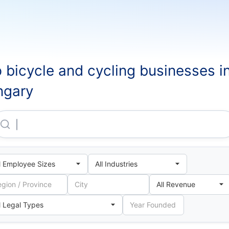
 bicycle and cycling businesses i
ngary
Knorr-Bremse Vasúti Jarmu Rendszerek Hungaria Korlatolt