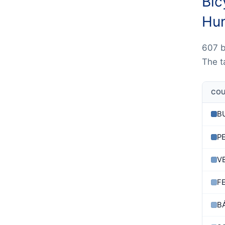
Bic
Hun
607 b
The t
CO
B
P
V
F
B