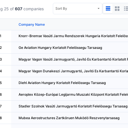
g 25 of
607
companies
Company Name
1
Knorr-Bremse Vasúti Jarmu Rendszerek Hungaria Korlatolt Felelös
2
Ge Aviation Hungary Korlatolt Felelössegu Tarsasag
3
Magyar Vagon Vasúti Jarmugyartó, Javító Es Karbantartó Korlatolt 
4
Magyar Vagon Dunakeszi Jarmugyartó, Javító Es Karbantartó Korlat
5
Diehl Aviation Hungary Korlatolt Felelössegu Tarsasag
6
Aeroplex Közep-Európai Legijarmu Muszaki Központ Korlatolt Fele
7
Stadler Szolnok Vasúti Jarmugyartó Korlatolt Felelössegu Tarsasag
8
Mubea Aerostructures Zartköruen Muködö Reszvenytarsasag