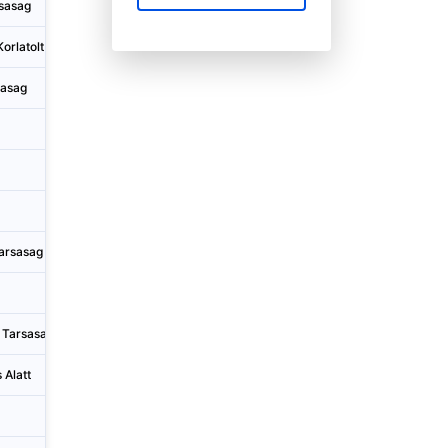
rsasag
Hungary
Dunakes
orlatolt Felelössegu Tarsasag
Hungary
Budapes
sasag
Hungary
Miskolc
Hungary
Csomád
Hungary
Kisvárd
Hungary
Kadarkú
Tarsasag
Hungary
Debrece
Hungary
Gyula
u Tarsasag
Hungary
Dabas
 Alatt
Hungary
Budapes
Hungary
Budapes