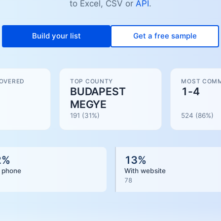
to Excel, CSV or
API
.
Build your list
Get a free sample
COVERED
TOP COUNTY
MOST COMM
BUDAPEST
1-4
MEGYE
191
(31%)
524
(
86
%)
2
%
13
%
 phone
With website
78