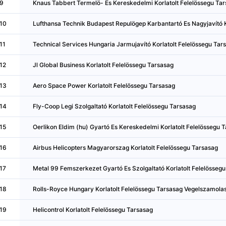
9
Knaus Tabbert Termelö- Es Kereskedelmi Korlatolt Felelössegu Ta
10
Lufthansa Technik Budapest Repulögep Karbantartó Es Nagyjavító K
11
Technical Services Hungaria Jarmujavító Korlatolt Felelössegu Tar
12
Jl Global Business Korlatolt Felelössegu Tarsasag
13
Aero Space Power Korlatolt Felelössegu Tarsasag
14
Fly-Coop Legi Szolgaltató Korlatolt Felelössegu Tarsasag
15
Oerlikon Eldim (hu) Gyartó Es Kereskedelmi Korlatolt Felelössegu 
16
Airbus Helicopters Magyarorszag Korlatolt Felelössegu Tarsasag
17
Metal 99 Femszerkezet Gyartó Es Szolgaltató Korlatolt Felelösseg
18
Rolls-Royce Hungary Korlatolt Felelössegu Tarsasag Vegelszamolas
19
Helicontrol Korlatolt Felelössegu Tarsasag