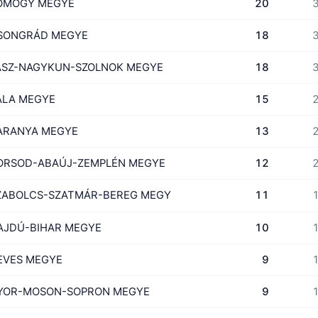
OMOGY MEGYE
20
3
SONGRÁD MEGYE
18
3
ÁSZ-NAGYKUN-SZOLNOK MEGYE
18
3
ALA MEGYE
15
2
ARANYA MEGYE
13
2
ORSOD-ABAÚJ-ZEMPLÉN MEGYE
12
2
ZABOLCS-SZATMÁR-BEREG MEGYE
11
1
AJDÚ-BIHAR MEGYE
10
1
EVES MEGYE
9
1
YOR-MOSON-SOPRON MEGYE
9
1