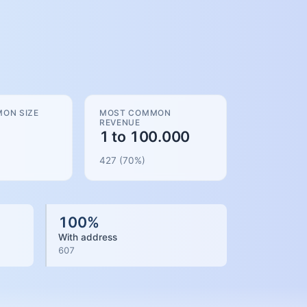
ON SIZE
MOST COMMON
REVENUE
1 to 100.000
427
(
70
%)
100
%
With address
607