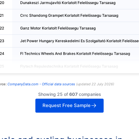
20
Dunakeszi Jarmujavító Korlatolt Felelössegu Tarsasag
21
Crrc Shandong Grampet Korlatolt Felelössegu Tarsasag
22
Ganz Motor Korlatolt Felelössegu Tarsasag
23
Jet Power Hungary Kereskedelmi Es Szolgaltató Korlatolt Felelöss
24
Fl Technics Wheels And Brakes Korlatolt Felelössegu Tarsasag
25
Flytech Repulestechnika Korlatolt Felelössegu Tarsasag
rce:
CompanyData.com -
Official data sources
(
updated
22 July 2026
)
Showing 25 of
607
companies
Request Free Sample