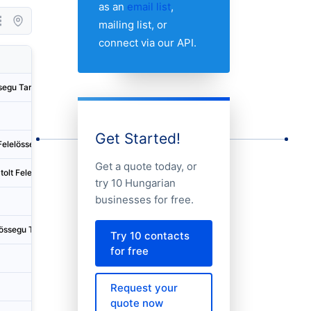
as an
email list
,
mailing list, or
connect via our API.
Country
City
segu Tarsasag
Hungary
Budapes
Hungary
Vereseg
Get Started!
Felelössegu Tarsasag
Hungary
Szolnok
Get a quote today, or
olt Felelössegu Tarsasag Felszamolas Alatt
Hungary
Dunakes
try 10 Hungarian
businesses for free.
Hungary
Nyírbáto
lössegu Tarsasag
Hungary
Budapes
Try 10 contacts
for free
Hungary
Szolnok
Request your
Hungary
Eger
quote now