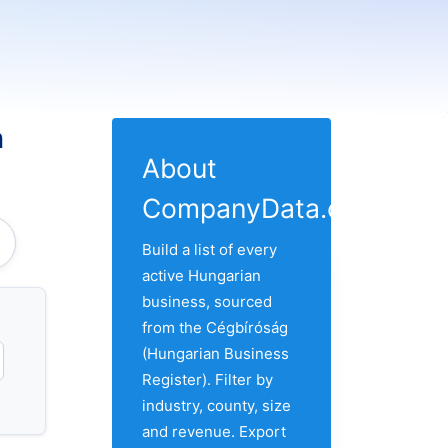
n
About
CompanyData.com
 Felelössegu Tarsasag
Build a list of every
active Hungarian
business, sourced
from the Cégbíróság
(Hungarian Business
Register). Filter by
industry, county, size
and revenue. Export