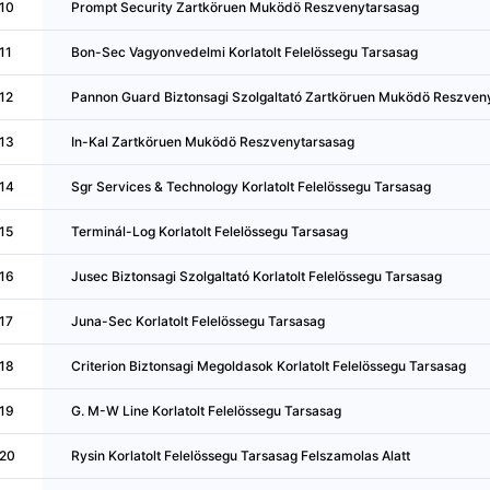
10
Prompt Security Zartköruen Muködö Reszvenytarsasag
11
Bon-Sec Vagyonvedelmi Korlatolt Felelössegu Tarsasag
12
Pannon Guard Biztonsagi Szolgaltató Zartköruen Muködö Reszven
13
In-Kal Zartköruen Muködö Reszvenytarsasag
14
Sgr Services & Technology Korlatolt Felelössegu Tarsasag
15
Terminál-Log Korlatolt Felelössegu Tarsasag
16
Jusec Biztonsagi Szolgaltató Korlatolt Felelössegu Tarsasag
17
Juna-Sec Korlatolt Felelössegu Tarsasag
18
Criterion Biztonsagi Megoldasok Korlatolt Felelössegu Tarsasag
19
G. M-W Line Korlatolt Felelössegu Tarsasag
20
Rysin Korlatolt Felelössegu Tarsasag Felszamolas Alatt