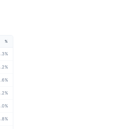
e
%
.3
%
.2
%
.6
%
.2
%
.0
%
.8
%