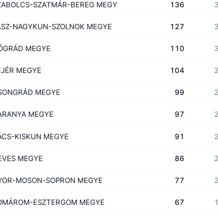
ZABOLCS-SZATMÁR-BEREG MEGYE
136
3
ÁSZ-NAGYKUN-SZOLNOK MEGYE
127
3
ÓGRÁD MEGYE
110
3
EJÉR MEGYE
104
2
SONGRÁD MEGYE
99
2
ARANYA MEGYE
97
2
ÁCS-KISKUN MEGYE
91
2
EVES MEGYE
86
2
YOR-MOSON-SOPRON MEGYE
77
2
OMÁROM-ESZTERGOM MEGYE
67
1