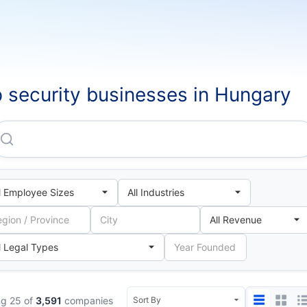
 security businesses in Hungary
Civil Biztonsagi Szolgalat Zartköruen Muködö Reszvenyta
g 25 of
3,591
companies