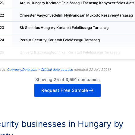
21
Arcus Hungary Korlatolt Felelössegu Tarsasag Kenyszertörles Alatt
22
Ormester Vagyonvedelmi Nyilvanosan Muködö Reszvenytarsasag
23
Sk Shieldus Hungary Korlatolt Felelössegu Tarsasag
24
Persist Security Korlatolt Felelössegu Tarsasag
25
Univerz Biztonsagtechnikai Korlatolt Felelössegu Tarsasag
rce:
CompanyData.com -
Official data sources
(
updated
22 July 2026
)
Showing 25 of
3,591
companies
Request Free Sample
urity businesses in Hungary by