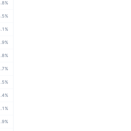
.8
%
.5
%
.1
%
.9
%
.8
%
.7
%
.5
%
.4
%
.1
%
.9
%