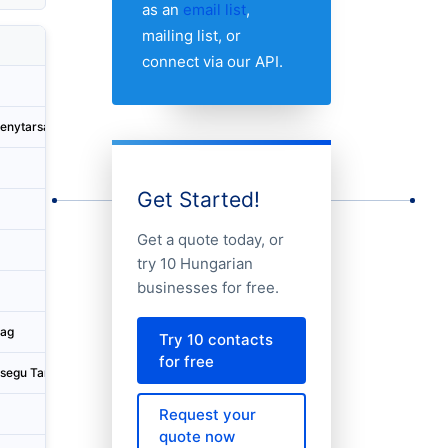
as an
email list
,
mailing list, or
Country
City
Address 1
connect via our API.
Hungary
Budapest
Neumann Jano
venytarsasag
Hungary
Budapest
Hegyalja Út 
Hungary
Budapest
Rozsnyai Út 
Get Started!
Hungary
Paks
Hrsz 8803/17
Get a quote today, or
Hungary
Budapest
Bartók Bela Ú
try 10 Hungarian
businesses for free.
Hungary
Vecsés
Bud Nemzetkö
sag
Hungary
Budapest
Andrassy Út 
Try 10 contacts
for free
ssegu Tarsasag
Hungary
Budapest
Vaci Út 99. 1
Request your
Hungary
Budapest
Polgar Utca 
quote now