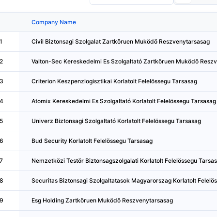
Company Name
1
Civil Biztonsagi Szolgalat Zartköruen Muködö Reszvenytarsasag
2
Valton-Sec Kereskedelmi Es Szolgaltató Zartköruen Muködö Resz
3
Criterion Keszpenzlogisztikai Korlatolt Felelössegu Tarsasag
4
Atomix Kereskedelmi Es Szolgaltató Korlatolt Felelössegu Tarsasag
5
Univerz Biztonsagi Szolgaltató Korlatolt Felelössegu Tarsasag
6
Bud Security Korlatolt Felelössegu Tarsasag
7
Nemzetközi Testör Biztonsagszolgalati Korlatolt Felelössegu Tarsa
8
Securitas Biztonsagi Szolgaltatasok Magyarorszag Korlatolt Felelö
9
Esg Holding Zartköruen Muködö Reszvenytarsasag