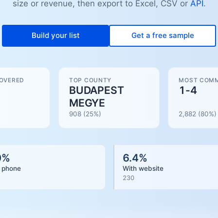
size or revenue, then export to Excel, CSV or
API
.
Build your list
Get a free sample
COVERED
TOP COUNTY
MOST COMM
BUDAPEST
1-4
MEGYE
908
(25%)
2,882
(
80
%)
0
%
6.4
%
 phone
With website
230