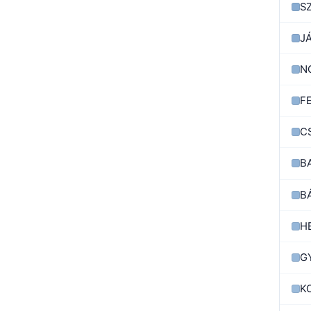
S
J
N
F
C
B
B
H
G
K