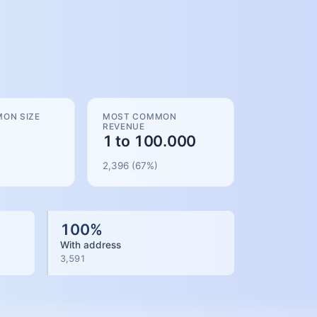
ON SIZE
MOST COMMON
REVENUE
1 to 100.000
2,396
(
67
%)
100
%
With address
3,591