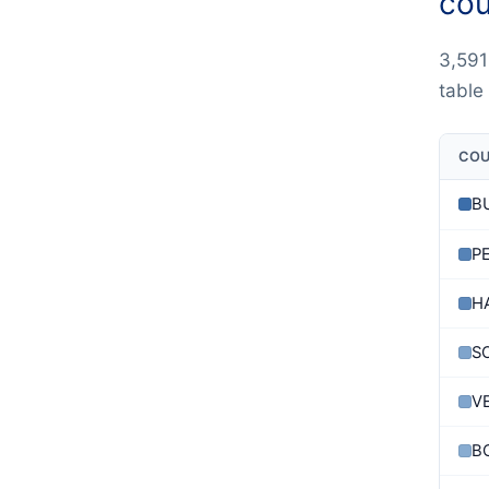
cou
3,591
table
CO
B
P
H
S
V
B