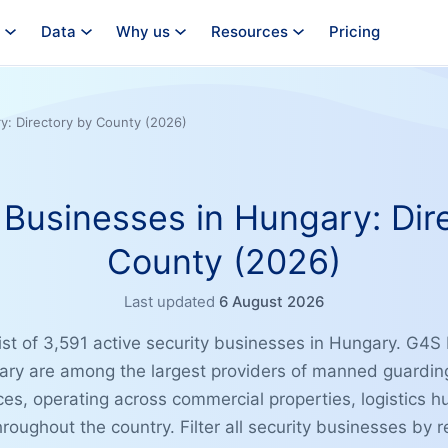
Data
Why us
Resources
Pricing
y: Directory by County (2026)
 Businesses in Hungary: Dir
County (2026)
Last updated
6 August 2026
ist of 3,591 active security businesses in Hungary. G4
ary are among the largest providers of manned guarding
ices, operating across commercial properties, logistics h
hroughout the country. Filter all security businesses by