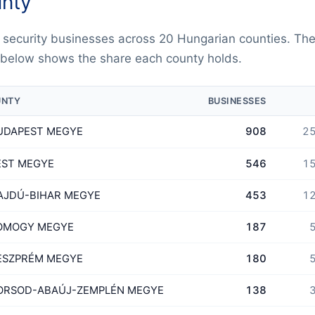
nty
 security businesses across 20 Hungarian counties. Th
 below shows the share each county holds.
UNTY
BUSINESSES
UDAPEST MEGYE
908
25
EST MEGYE
546
15
AJDÚ-BIHAR MEGYE
453
12
OMOGY MEGYE
187
5
ESZPRÉM MEGYE
180
5
ORSOD-ABAÚJ-ZEMPLÉN MEGYE
138
3