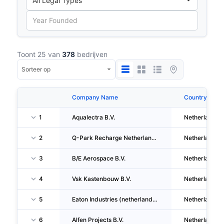
Toont 25 van
378
bedrijven
Company Name
Country
1
Aqualectra B.V.
Netherlands
2
Q-Park Recharge Netherlands B.V.
Netherlands
3
B/E Aerospace B.V.
Netherlands
4
Vsk Kastenbouw B.V.
Netherlands
5
Eaton Industries (netherlands) B.V.
Netherlands
6
Alfen Projects B.V.
Netherlands