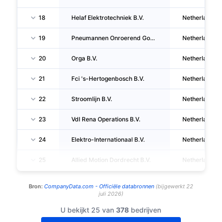
18
Helaf Elektrotechniek B.V.
Netherlands
19
Pneumannen Onroerend Goed B.V.
Netherlands
20
Orga B.V.
Netherlands
21
Fci 's-Hertogenbosch B.V.
Netherlands
22
Stroomlijn B.V.
Netherlands
23
Vdl Rena Operations B.V.
Netherlands
24
Elektro-Internationaal B.V.
Netherlands
25
Allied Motion Dordrecht B.V.
Netherlands
Bron:
CompanyData.com -
Officiële databronnen
(
bijgewerkt
22
juli 2026
)
U bekijkt 25 van
378
bedrijven