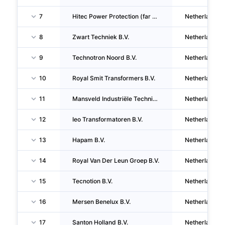
7
Hitec Power Protection (far East) B.V.
Netherlands
8
Zwart Techniek B.V.
Netherlands
9
Technotron Noord B.V.
Netherlands
10
Royal Smit Transformers B.V.
Netherlands
11
Mansveld Industriële Techniek B.V.
Netherlands
12
Ieo Transformatoren B.V.
Netherlands
13
Hapam B.V.
Netherlands
14
Royal Van Der Leun Groep B.V.
Netherlands
15
Tecnotion B.V.
Netherlands
16
Mersen Benelux B.V.
Netherlands
17
Santon Holland B.V.
Netherlands