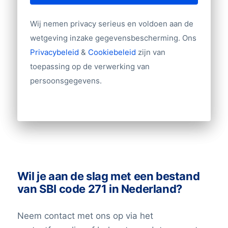
omzet, aantal filialen)
Branche
Wij nemen privacy serieus en voldoen aan de
Website
wetgeving inzake gegevensbescherming. Ons
Import/export
Privacybeleid
&
Cookiebeleid
zijn van
Tientallen overige velden
toepassing op de verwerking van
persoonsgegevens.
Andere gegevens nodig? Neem contact
met ons op!
Wil je aan de slag met een bestand
van SBI code 271 in Nederland?
Neem contact met ons op via het