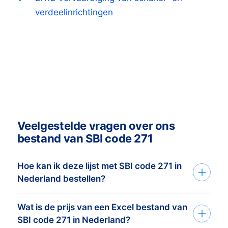
verdeelinrichtingen
Veelgestelde vragen over ons
bestand van SBI code 271
Hoe kan ik deze lijst met SBI code 271 in
Nederland bestellen?
Wat is de prijs van een Excel bestand van
Je vertelt ons je doelgroep via het
SBI code 271 in Nederland?
aanvraagformulier of telefoon. Op basis