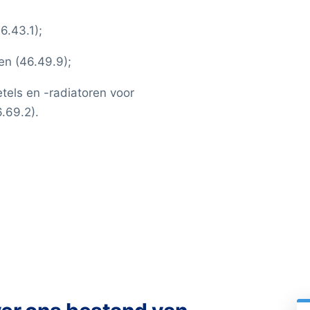
6.43.1);
en (46.49.9);
tels en -radiatoren voor
.69.2).