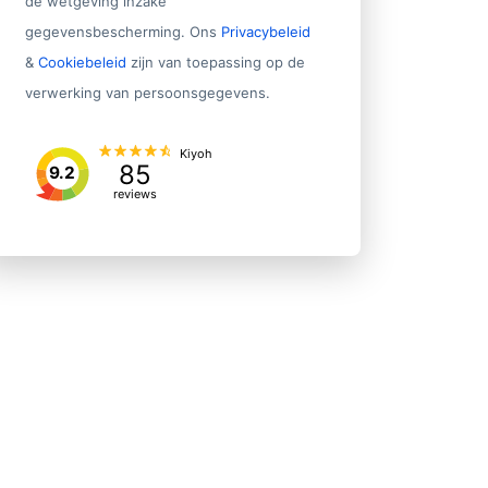
de wetgeving inzake
gegevensbescherming. Ons
Privacybeleid
&
Cookiebeleid
zijn van toepassing op de
verwerking van persoonsgegevens.
Kiyoh
85
9.2
reviews