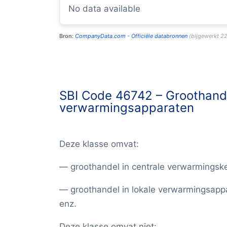
No data available
Bron:
CompanyData.com -
Officiële databronnen
(
bijgewerkt
22
SBI Code 46742 –
Groothande
verwarmingsapparaten
Deze klasse omvat:
— groothandel in centrale verwarmingske
— groothandel in lokale verwarmingsappa
enz.
Deze klasse omvat niet: