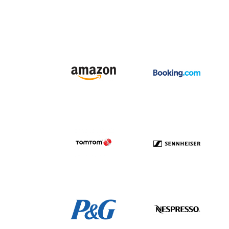
Branche
Website
Import/export
Tientallen overige velden
Andere gegevens nodig? Neem contact m