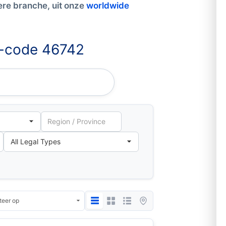
ere branche, uit onze
worldwide
BI-code 46742