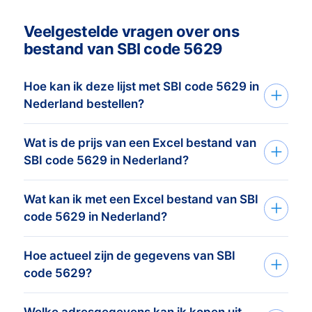
Veelgestelde vragen over ons
bestand van SBI code 5629
Hoe kan ik deze lijst met SBI code 5629 in
Nederland bestellen?
Wat is de prijs van een Excel bestand van
Je vertelt ons je doelgroep via het
SBI code 5629 in Nederland?
aanvraagformulier of telefoon. Op basis
van deze informatie maken wij
Wat kan ik met een Excel bestand van SBI
De prijs is afhankelijk van het aantal
het
adressenbestand dat perfect
code 5629 in Nederland?
adressen en de adresgegevens die u
afgestemd is op je doelgroep
en
nodig heeft. Bekijk
hier
onze prijslijst. Het
doelstelling. Vervolgens sturen wij je
Hoe actueel zijn de gegevens van SBI
Onze data wordt gebruikt door 2.000+
minimumorderbedrag van dit
binnen een dag een vrijblijvende telling
code 5629?
klanten voor het creëren van kansen.
adressenbestand is € 425,-. Hiervoor
van het aantal adressen van je doelgroep
Denk hierbij aan email marketing,
kunt u ongeveer 1.000 actuele adressen
inclusief prijsopgave. Wil je de bestelling