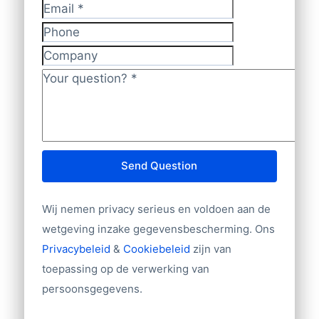
Email
*
adresgegevens
Phone
Volledig Postadres (Bedrijfsnaam –
Company
Adres – Woonplaats – Postbusadres)
Your question?
*
Telefoonnummer
Naam contactpersoon
Functie contactpersoon
E-mailadres
Bedrijfsgrootte (aantal werknemers,
Send Question
omzet, aantal filialen)
Branche
Wij nemen privacy serieus en voldoen aan de
Website
wetgeving inzake gegevensbescherming. Ons
Import/export
Privacybeleid
&
Cookiebeleid
zijn van
Tientallen overige velden
toepassing op de verwerking van
persoonsgegevens.
Andere gegevens nodig? Neem contact
met ons op!