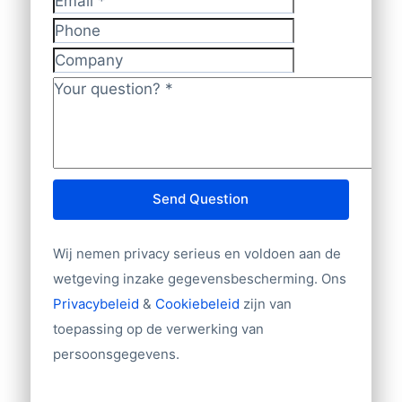
Email
*
adresgegevens
Phone
Volledig Postadres (Bedrijfsnaam –
Company
Adres – Woonplaats – Postbusadres)
Your question?
*
Telefoonnummer
Naam contactpersoon
Functie contactpersoon
E-mailadres
Bedrijfsgrootte (aantal werknemers,
Send Question
omzet, aantal filialen)
Branche
Wij nemen privacy serieus en voldoen aan de
Website
wetgeving inzake gegevensbescherming. Ons
Import/export
Privacybeleid
&
Cookiebeleid
zijn van
Tientallen overige velden
toepassing op de verwerking van
persoonsgegevens.
Andere gegevens nodig? Neem contact
met ons op!