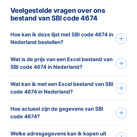
Veelgestelde vragen over ons
bestand van SBI code 4674
Hoe kan ik deze lijst met SBI code 4674 in
Nederland bestellen?
Wat is de prijs van een Excel bestand van
Je vertelt ons je doelgroep via het
SBI code 4674 in Nederland?
aanvraagformulier of telefoon. Op basis
van deze informatie maken wij
Wat kan ik met een Excel bestand van SBI
De prijs is afhankelijk van het aantal
het
adressenbestand dat perfect
code 4674 in Nederland?
adressen en de adresgegevens die u
afgestemd is op je doelgroep
en
nodig heeft. Bekijk
hier
onze prijslijst. Het
doelstelling. Vervolgens sturen wij je
Hoe actueel zijn de gegevens van SBI
Onze data wordt gebruikt door 2.000+
minimumorderbedrag van dit
binnen een dag een vrijblijvende telling
code 4674?
klanten voor het creëren van kansen.
adressenbestand is € 425,-. Hiervoor
van het aantal adressen van je doelgroep
Denk hierbij aan email marketing,
kunt u ongeveer 1.000 actuele adressen
inclusief prijsopgave. Wil je de bestelling
Welke adresgegevens kan ik kopen uit
BoldData levert alleen
telemarketing en direct marketing.
kopen. Vertel ons je doelgroep en