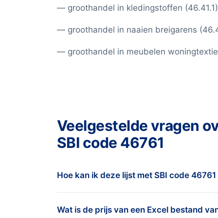
— groothandel in kledingstoffen (46.41.1)
— groothandel in naaien breigarens (46.4
— groothandel in meubelen woningtextiel
Veelgestelde vragen o
SBI code 46761
Hoe kan ik deze lijst met SBI code 46761
Je vertelt ons je doelgroep via het aanvr
Wat is de prijs van een Excel bestand v