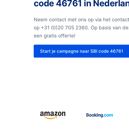
code 46761 in Nederla
info@bolddata.nl voor de mogelijkheden. 
U kunt onder andere kiezen uit volgend
Neem contact met ons op via het contact
Volledig Postadres (Bedrijfsnaam – Ad
op +31 (0)20 705 2360. Op basis van dez
Postbusadres)
een gratis offerte!
Telefoonnummer
Naam contactpersoon
Start je campagne naar SBI code 46761
Functie contactpersoon
E-mailadres
Bedrijfsgrootte (aantal werknemers, omz
Branche
Website
Import/export
Tientallen overige velden
Andere gegevens nodig? Neem contact m