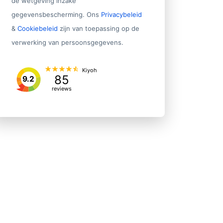
de wetgeving inzake
gegevensbescherming. Ons
Privacybeleid
&
Cookiebeleid
zijn van toepassing op de
verwerking van persoonsgegevens.
Kiyoh
85
9.2
reviews