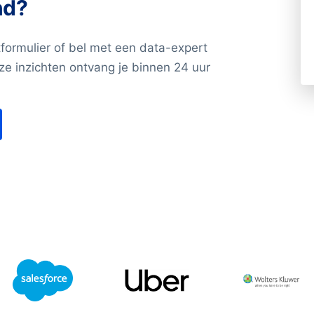
nd?
Wij helpen u graag verder.
e adresgegevens
formulier of bel met een data-expert
res – Woonplaats –
e inzichten ontvang je binnen 24 uur
et, aantal filialen)
et ons op!