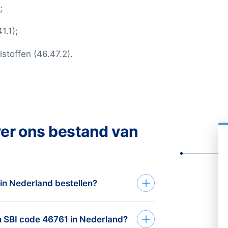
;
1.1);
stoffen (46.47.2).
ver ons bestand van
 in Nederland bestellen?
aagformulier of telefoon. Op
an SBI code 46761 in Nederland?